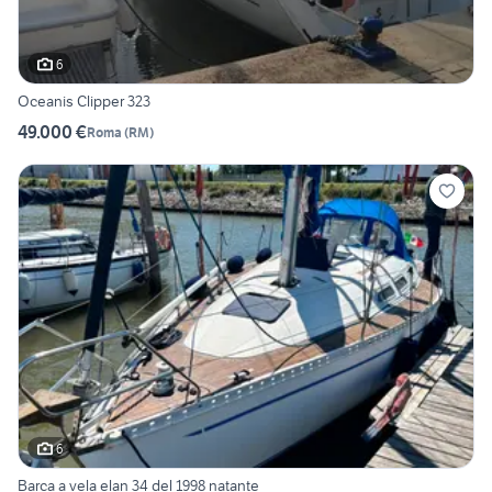
6
Oceanis Clipper 323
49.000 €
Roma
(
RM
)
6
Barca a vela elan 34 del 1998 natante