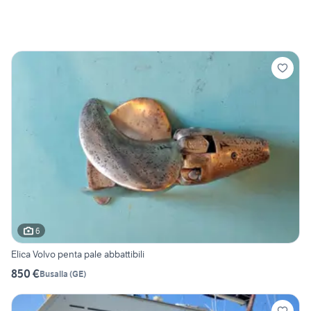
6
Elica Volvo penta pale abbattibili
850 €
Busalla
(
GE
)