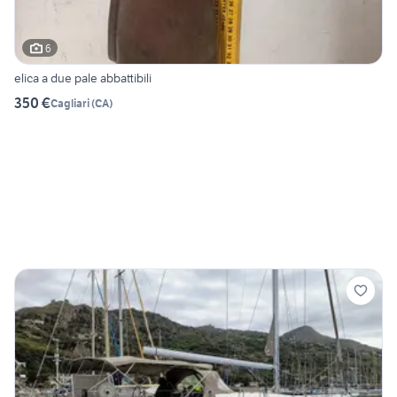
6
elica a due pale abbattibili
350 €
Cagliari
(
CA
)