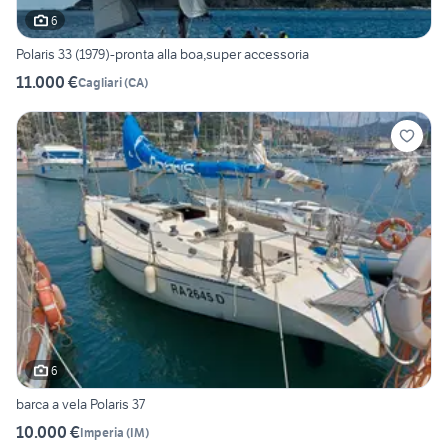
6
Polaris 33 (1979)-pronta alla boa,super accessoria
11.000 €
Cagliari
(
CA
)
6
barca a vela Polaris 37
10.000 €
Imperia
(
IM
)