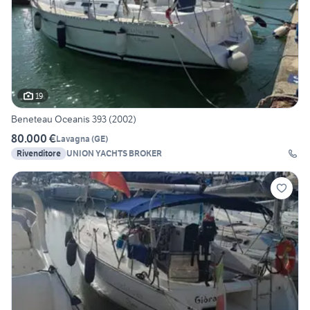
19
Beneteau Oceanis 393 (2002)
80.000 €
Lavagna
(
GE
)
Rivenditore
UNION YACHTS BROKER