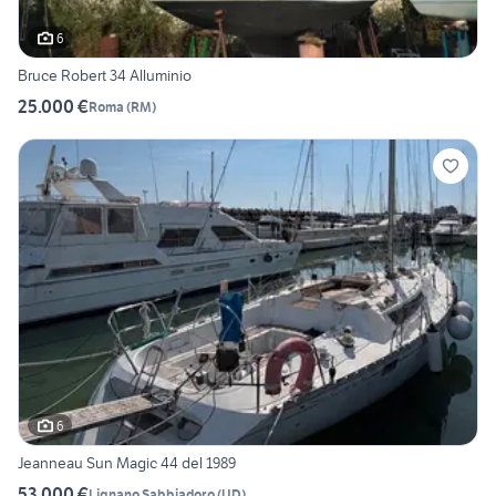
6
Bruce Robert 34 Alluminio
25.000 €
Roma
(
RM
)
6
Jeanneau Sun Magic 44 del 1989
53.000 €
Lignano Sabbiadoro
(
UD
)