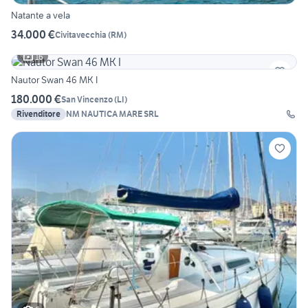
Natante a vela
34.000 €
Civitavecchia
(
RM
)
16
Nautor Swan 46 MK I
180.000 €
San Vincenzo
(
LI
)
Rivenditore
NM NAUTICA MARE SRL