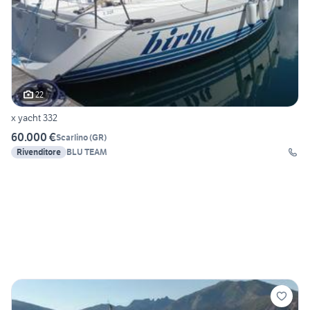
22
x yacht 332
60.000 €
Scarlino
(
GR
)
Rivenditore
BLU TEAM