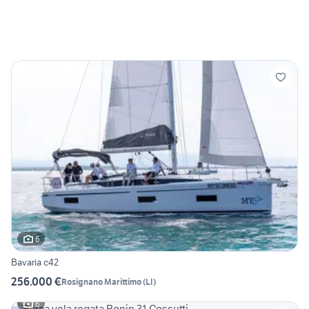
6
Bavaria c42
256.000 €
Rosignano Marittimo
(
LI
)
6