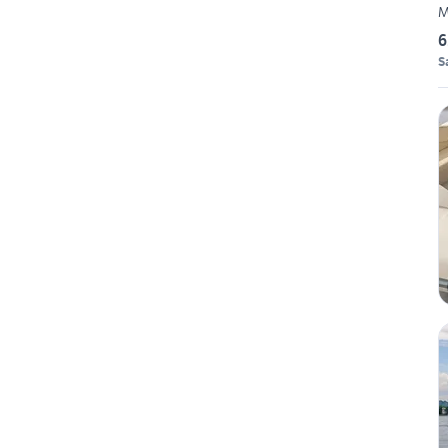
M
6
S