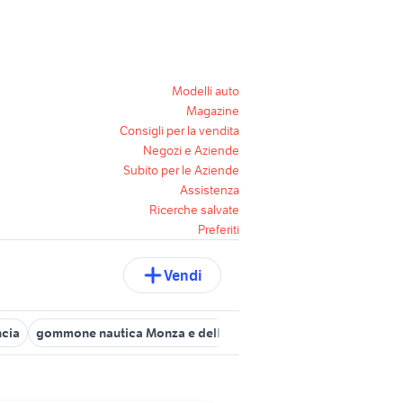
Modelli auto
Magazine
Consigli per la vendita
Negozi e Aziende
Subito per le Aziende
Assistenza
Ricerche salvate
Preferiti
Vendi
ncia
gommone nautica Monza e della Brianza provincia
gommoni