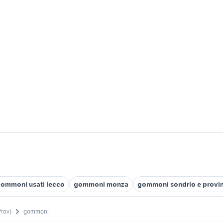
ommoni usati lecco
gommoni monza
gommoni sondrio e provi
rov)
gommoni