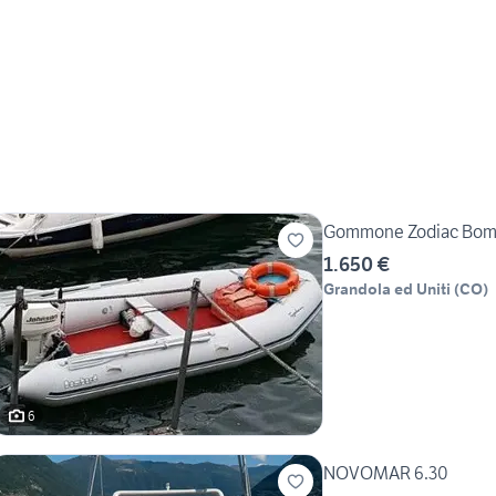
Gommone Zodiac Bom
1.650 €
Grandola ed Uniti
(
CO
)
6
NOVOMAR 6.30