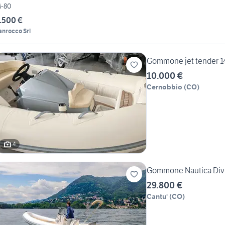
-80
.500 €
anrocco Srl
Gommone jet tender 1
10.000 €
Cernobbio
(
CO
)
4
Gommone Nautica Divi
29.800 €
Cantu'
(
CO
)