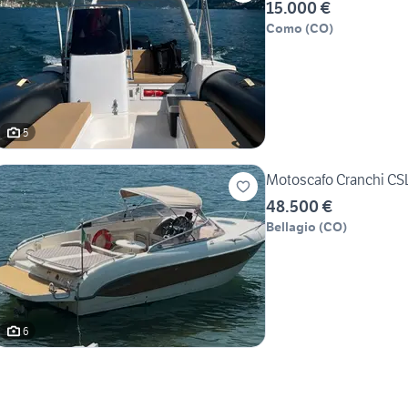
15.000 €
Como
(
CO
)
5
Motoscafo Cranchi CSL
48.500 €
Bellagio
(
CO
)
6