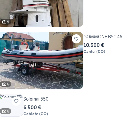
5
GOMMONE BSC 46
10.500 €
Cantu'
(
CO
)
6
Solemar 550
6.500 €
6
Cabiate
(
CO
)