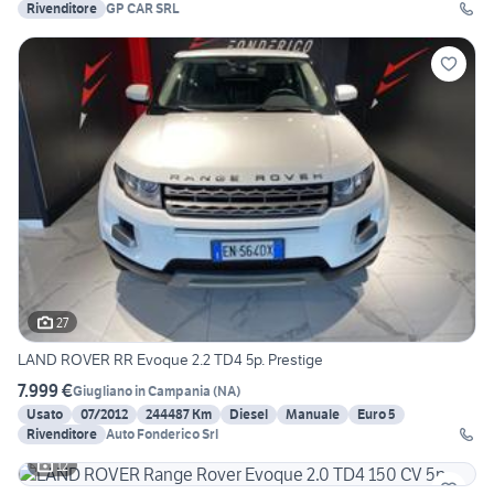
Rivenditore
GP CAR SRL
27
LAND ROVER RR Evoque 2.2 TD4 5p. Prestige
7.999 €
Giugliano in Campania
(
NA
)
Usato
07/2012
244487 Km
Diesel
Manuale
Euro 5
Rivenditore
Auto Fonderico Srl
12