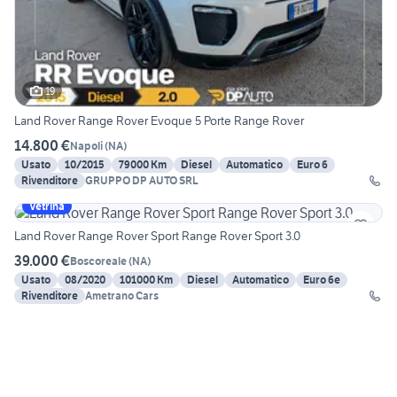
19
Land Rover Range Rover Evoque 5 Porte Range Rover
14.800 €
Napoli
(
NA
)
Usato
10/2015
79000 Km
Diesel
Automatico
Euro 6
Rivenditore
GRUPPO DP AUTO SRL
Vetrina
Land Rover Range Rover Sport Range Rover Sport 3.0
39.000 €
Boscoreale
(
NA
)
Usato
08/2020
101000 Km
Diesel
Automatico
Euro 6e
Rivenditore
Ametrano Cars