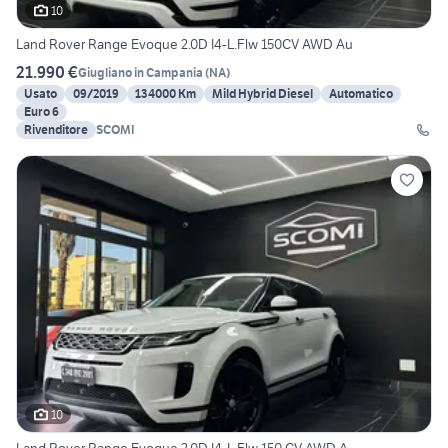
10
Land Rover Range Evoque 2.0D I4-L.Flw 150CV AWD Au
21.990 €
Giugliano in Campania
(
NA
)
Usato
09/2019
134000 Km
Mild Hybrid Diesel
Automatico
Euro 6
Rivenditore
SCOMI
10