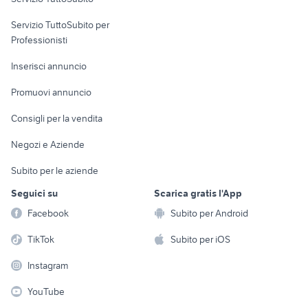
elettronica
per la casa e la
sports e hobby
Servizio TuttoSubito per
persona
Informatica
Animali
Professionisti
Arredamento e
Console e
Accessori per
Casalinghi
Inserisci annuncio
Videogiochi
animali
Elettrodomestici
Promuovi annuncio
Audio/Video
Musica e Film
Giardino e Fai da te
Consigli per la vendita
Fotografia
Libri e Riviste
Abbigliamento e
Negozi e Aziende
Telefonia
Strumenti Musicali
Accessori
Subito per le aziende
Sports
Tutto per i bambini
Seguici su
Scarica gratis l'App
Biciclette
Facebook
Subito per Android
Collezionismo
TikTok
Subito per iOS
Instagram
YouTube