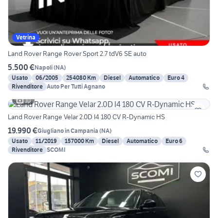
Vetrina
Land Rover Range Rover Sport 2.7 tdV6 SE auto
5.500 €
Napoli
(
NA
)
Usato
06/2005
254080 Km
Diesel
Automatico
Euro 4
Rivenditore
Auto Per Tutti Agnano
10
Land Rover Range Velar 2.0D I4 180 CV R-Dynamic HS
19.990 €
Giugliano in Campania
(
NA
)
Usato
11/2019
157000 Km
Diesel
Automatico
Euro 6
Rivenditore
SCOMI