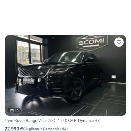
10
Land Rover Range Velar 2.0D I4 240 CV R-Dynamic HS
22.990 €
Giugliano in Campania
(
NA
)