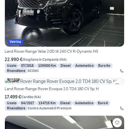
Vetrina
Land Rover Range Velar 2.0D I4 240 CV R-Dynamic HS
22.990 €
Giugliano in Campania
(
NA
)
Usato
07/2018
139000 Km
Diesel
Automatico
Euro 6e
Rivenditore
SCOMI
17
Land Rover Range Rover Evoque 2.0 TD4 180 CV 5p. H
17.499 €
Cardito
(
NA
)
Usato
04/2017
134715 Km
Diesel
Automatico
Euro 6
Rivenditore
Centro Automobili Premium