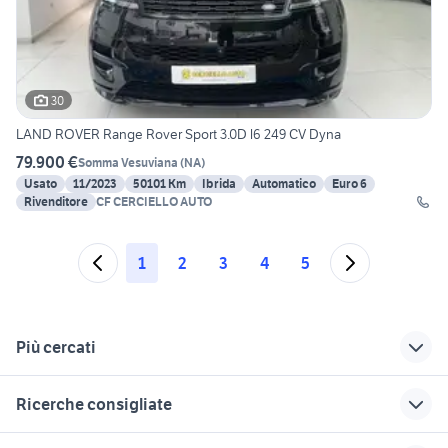
30
LAND ROVER Range Rover Sport 3.0D l6 249 CV Dyna
79.900 €
Somma Vesuviana
(
NA
)
Usato
11/2023
50101 Km
Ibrida
Automatico
Euro 6
Rivenditore
CF CERCIELLO AUTO
1
2
3
4
5
Più cercati
Correlati
Richerche simili
Suggerimenti
Ricerche consigliate
land rover defender
land rover auto
range rover genova
Campania
Salerno provincia
range rover evoque 2012
tappetini range rover sport
range rover