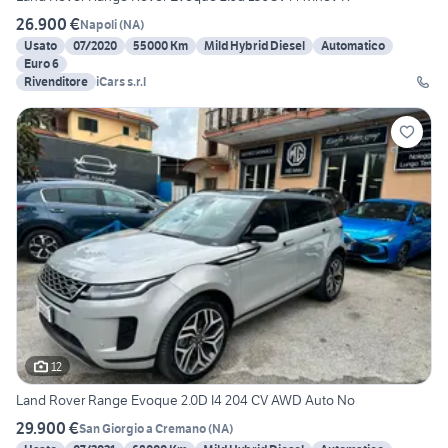
26.900 €
Napoli
(
NA
)
Usato
07/2020
55000 Km
Mild Hybrid Diesel
Automatico
Euro 6
Rivenditore
iCars s.r.l
12
Land Rover Range Evoque 2.0D I4 204 CV AWD Auto No
29.900 €
San Giorgio a Cremano
(
NA
)