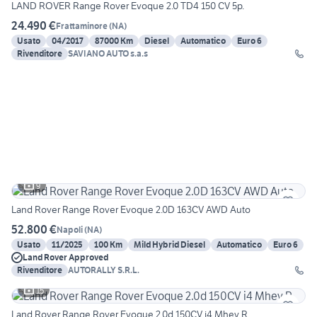
LAND ROVER Range Rover Evoque 2.0 TD4 150 CV 5p.
24.490 €
Frattaminore
(
NA
)
Usato
04/2017
87000 Km
Diesel
Automatico
Euro 6
Rivenditore
SAVIANO AUTO s.a.s
9
Land Rover Range Rover Evoque 2.0D 163CV AWD Auto
52.800 €
Napoli
(
NA
)
Usato
11/2025
100 Km
Mild Hybrid Diesel
Automatico
Euro 6
Land Rover Approved
Rivenditore
AUTORALLY S.R.L.
15
Land Rover Range Rover Evoque 2.0d 150CV i4 Mhev R