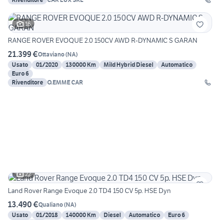
16
RANGE ROVER EVOQUE 2.0 150CV AWD R-DYNAMIC S GARAN
21.399 €
Ottaviano
(
NA
)
Usato
01/2020
130000 Km
Mild Hybrid Diesel
Automatico
Euro 6
Rivenditore
O.EMME CAR
22
Land Rover Range Evoque 2.0 TD4 150 CV 5p. HSE Dyn
13.490 €
Qualiano
(
NA
)
Usato
01/2018
140000 Km
Diesel
Automatico
Euro 6