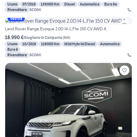
Usato
07/2018
139000 Km
Diesel
Automatico
Euro 6e
Rivenditore
SCOMI
Vetrina
Land Rover Range Evoque 2.0D I4-L.Flw 150 CV AWD A
18.990 €
Giugliano in Campania
(
NA
)
Usato
10/2019
119000 Km
Mild Hybrid Diesel
Automatico
Euro 6
Rivenditore
SCOMI