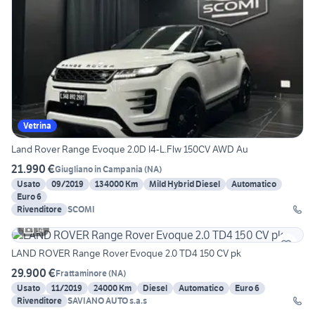
Vetrina
Land Rover Range Evoque 2.0D I4-L.Flw 150CV AWD Au
21.990 €
Giugliano in Campania
(
NA
)
Usato
09/2019
134000 Km
Mild Hybrid Diesel
Automatico
Euro 6
Rivenditore
SCOMI
14
LAND ROVER Range Rover Evoque 2.0 TD4 150 CV pk
29.900 €
Frattaminore
(
NA
)
Usato
11/2019
24000 Km
Diesel
Automatico
Euro 6
Rivenditore
SAVIANO AUTO s.a.s