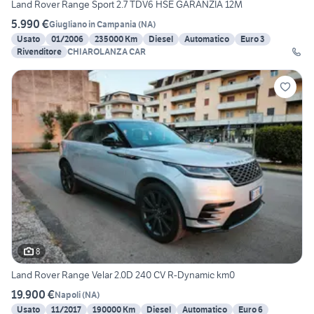
Land Rover Range Sport 2.7 TDV6 HSE GARANZIA 12M
5.990 €
Giugliano in Campania
(
NA
)
Usato
01/2006
235000 Km
Diesel
Automatico
Euro 3
Rivenditore
CHIAROLANZA CAR
8
Land Rover Range Velar 2.0D 240 CV R-Dynamic km0
19.900 €
Napoli
(
NA
)
Usato
11/2017
190000 Km
Diesel
Automatico
Euro 6