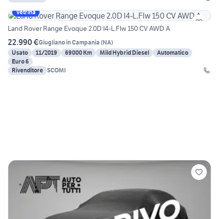
Vetrina
Land Rover Range Evoque 2.0D I4-L.Flw 150 CV AWD A
22.990 €
Giugliano in Campania
(
NA
)
Usato
11/2019
69000 Km
Mild Hybrid Diesel
Automatico
Euro 6
Rivenditore
SCOMI