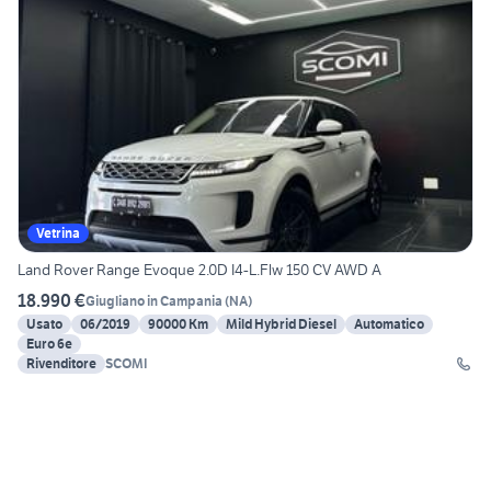
Vetrina
Land Rover Range Evoque 2.0D I4-L.Flw 150 CV AWD A
18.990 €
Giugliano in Campania
(
NA
)
Usato
06/2019
90000 Km
Mild Hybrid Diesel
Automatico
Euro 6e
Rivenditore
SCOMI