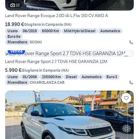
10
Land Rover Range Evoque 2.0D I4-L.Flw 150 CV AWD A
18.990 €
Giugliano in Campania
(
NA
)
Usato
06/2019
90000 Km
Mild Hybrid Diesel
Automatico
Euro 6e
Rivenditore
SCOMI
Vetrina
Land Rover Range Sport 2.7 TDV6 HSE GARANZIA 12M
5.990 €
Giugliano in Campania
(
NA
)
Usato
01/2006
235000 Km
Diesel
Automatico
Euro 3
Rivenditore
CHIAROLANZA CAR