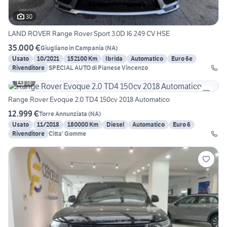
30
LAND ROVER Range Rover Sport 3.0D l6 249 CV HSE
35.000 €
Giugliano in Campania
(
NA
)
Usato
10/2021
152100 Km
Ibrida
Automatico
Euro 6e
Rivenditore
SPECIAL AUTO di Pianese Vincenzo
18
Range Rover Evoque 2.0 TD4 150cv 2018 Automatico
12.999 €
Torre Annunziata
(
NA
)
Usato
11/2018
180000 Km
Diesel
Automatico
Euro 6
Rivenditore
Citta' Gomme