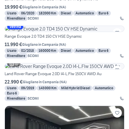
19.990 €
Giugliano in Campania
(
NA
)
Usato
06/2020
182000 Km
Diesel
Automatico
Euro 6
Rivenditore
SCOMI
Vetrina
Range Evoque 2.0 TD4 150 CV HSE Dynamic
11.990 €
Giugliano in Campania
(
NA
)
Usato
02/2018
160000 Km
Diesel
Automatico
Euro 6
Rivenditore
SCOMI
10
Land Rover Range Evoque 2.0D I4-L.Flw 150CV AWD Au
22.990 €
Giugliano in Campania
(
NA
)
Usato
09/2019
143000 Km
Mild Hybrid Diesel
Automatico
Euro 6
Rivenditore
SCOMI