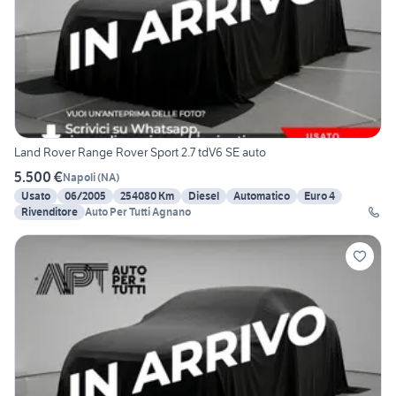
Land Rover Range Rover Sport 2.7 tdV6 SE auto
5.500 €
Napoli
(
NA
)
Usato
06/2005
254080 Km
Diesel
Automatico
Euro 4
Rivenditore
Auto Per Tutti Agnano