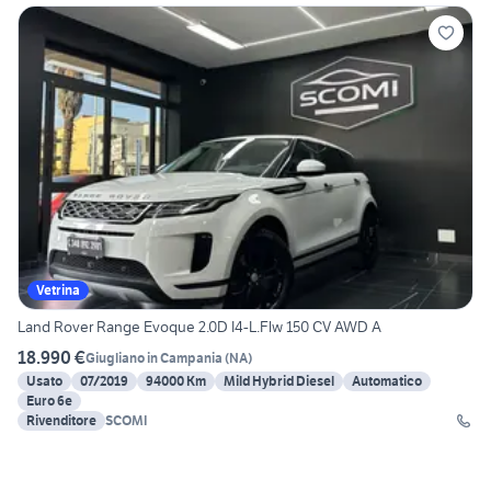
Vetrina
Land Rover Range Evoque 2.0D I4-L.Flw 150 CV AWD A
18.990 €
Giugliano in Campania
(
NA
)
Usato
07/2019
94000 Km
Mild Hybrid Diesel
Automatico
Euro 6e
Rivenditore
SCOMI