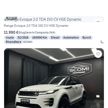
10
Range Evoque 2.0 TD4 150 CV HSE Dynamic
11.990 €
Giugliano in Campania
(
NA
)
Usato
02/2018
160000 Km
Diesel
Automatico
Euro 6
Rivenditore
SCOMI