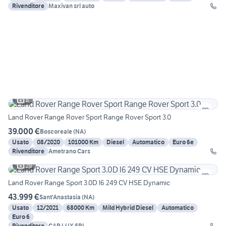
Rivenditore
Maxivan srl auto
8
Land Rover Range Rover Sport Range Rover Sport 3.0
39.000 €
Boscoreale
(
NA
)
Usato
08/2020
101000 Km
Diesel
Automatico
Euro 6e
Rivenditore
Ametrano Cars
29
Land Rover Range Sport 3.0D l6 249 CV HSE Dynamic
43.999 €
Sant'Anastasia
(
NA
)
Usato
12/2021
68000 Km
Mild Hybrid Diesel
Automatico
Euro 6
Rivenditore
CAR LUX SRL