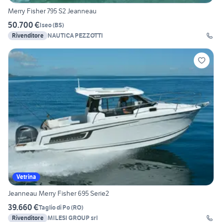
Merry Fisher 795 S2 Jeanneau
50.700 €
Iseo
(
BS
)
Rivenditore
NAUTICA PEZZOTTI
Vetrina
Jeanneau Merry Fisher 695 Serie2
39.660 €
Taglio di Po
(
RO
)
Rivenditore
MILESI GROUP srl