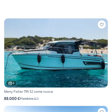
6
Merry Fisher 795 S2 come nuova
88.000 €
Piombino
(
LI
)