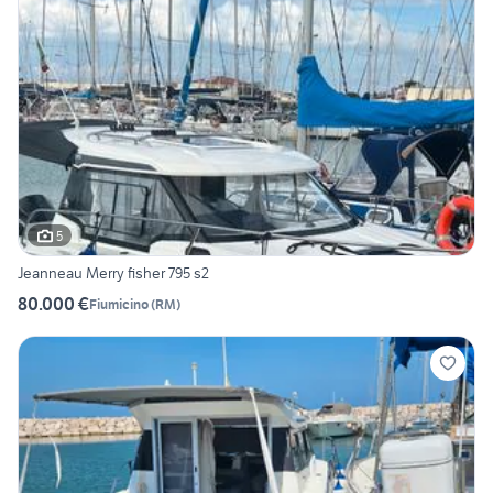
5
Jeanneau Merry fisher 795 s2
80.000 €
Fiumicino
(
RM
)