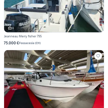
6
Jeanneau Merry fisher 795
75.000 €
Fossacesia
(
CH
)