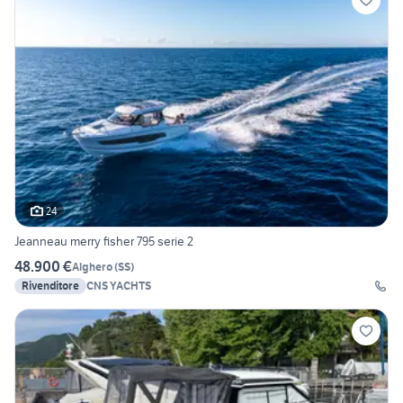
24
Jeanneau merry fisher 795 serie 2
48.900 €
Alghero
(
SS
)
Rivenditore
CNS YACHTS