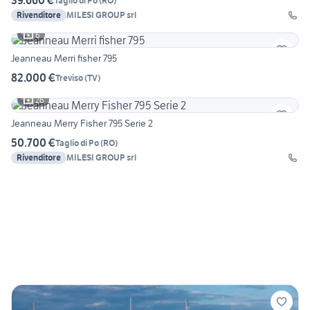
39.660 €
Taglio di Po
(
RO
)
Rivenditore
MILESI GROUP srl
6
Jeanneau Merri fisher 795
82.000 €
Treviso
(
TV
)
26
Jeanneau Merry Fisher 795 Serie 2
50.700 €
Taglio di Po
(
RO
)
Rivenditore
MILESI GROUP srl