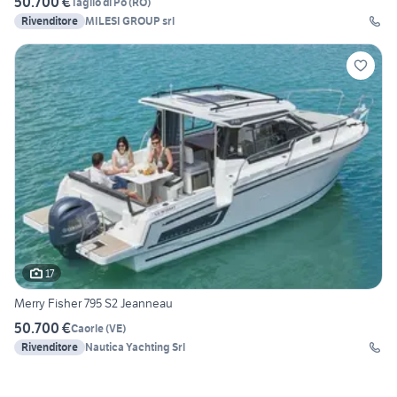
50.700 €
Taglio di Po
(
RO
)
Rivenditore
MILESI GROUP srl
17
Merry Fisher 795 S2 Jeanneau
50.700 €
Caorle
(
VE
)
Rivenditore
Nautica Yachting Srl