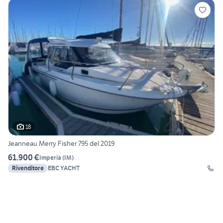
18
Jeanneau Merry Fisher 795 del 2019
61.900 €
Imperia
(
IM
)
Rivenditore
EBC YACHT