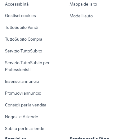
Accessibilità
Mappa del sito
Loft, mansarde e
Veicoli commerciali
altro
Gestisci cookies
Modelli auto
Case vacanza
TuttoSubito Vendi
Uffici e Locali
TuttoSubito Compra
commerciali
Servizio TuttoSubito
elettronica
per la casa e la
sports e hobby
Servizio TuttoSubito per
persona
Informatica
Animali
Professionisti
Arredamento e
Console e
Accessori per
Casalinghi
Inserisci annuncio
Videogiochi
animali
Elettrodomestici
Promuovi annuncio
Audio/Video
Musica e Film
Giardino e Fai da te
Consigli per la vendita
Fotografia
Libri e Riviste
Abbigliamento e
Negozi e Aziende
Telefonia
Strumenti Musicali
Accessori
Subito per le aziende
Sports
Tutto per i bambini
Seguici su
Scarica gratis l'App