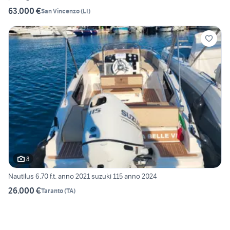
63.000 €
San Vincenzo
(
LI
)
8
Nautilus 6.70 f.t. anno 2021 suzuki 115 anno 2024
26.000 €
Taranto
(
TA
)