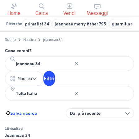
Home
Cerca
Vendi
Messaggi
primatist 34
jeanneau merry fisher 795
guarnitura c
Ricerche
Subito
Nautica
jeanneau 34
Cosa cerchi?
Filtri
Nautica
Salva ricerca
Dal più recente
16 risultati
Jeanneau 34