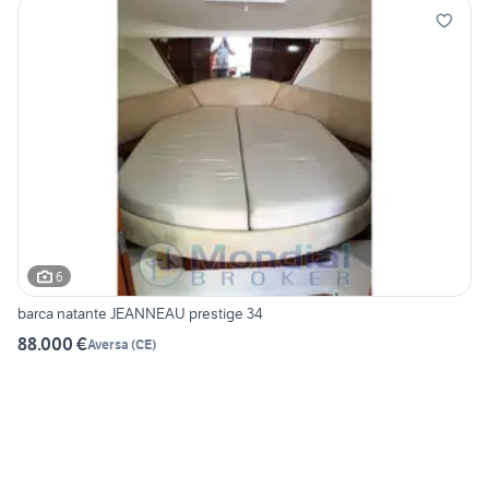
6
barca natante JEANNEAU prestige 34
88.000 €
Aversa
(
CE
)