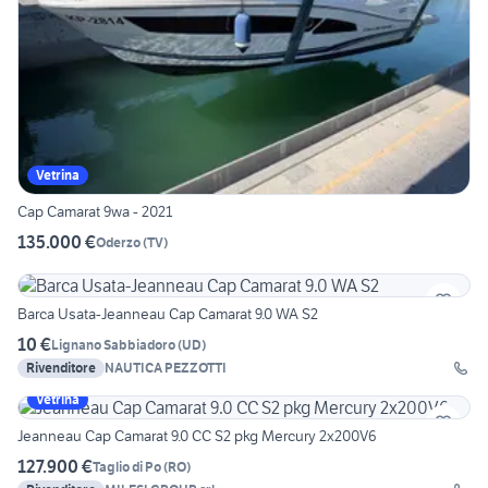
Vetrina
Cap Camarat 9wa - 2021
135.000 €
Oderzo
(
TV
)
Barca Usata-Jeanneau Cap Camarat 9.0 WA S2
10 €
Lignano Sabbiadoro
(
UD
)
Rivenditore
NAUTICA PEZZOTTI
Vetrina
Jeanneau Cap Camarat 9.0 CC S2 pkg Mercury 2x200V6
127.900 €
Taglio di Po
(
RO
)