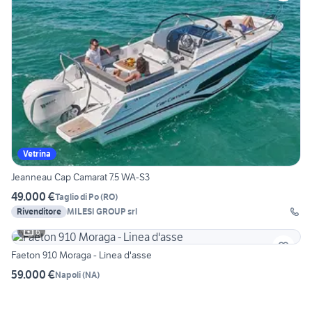
Vetrina
Jeanneau Cap Camarat 7.5 WA-S3
49.000 €
Taglio di Po
(
RO
)
Rivenditore
MILESI GROUP srl
6
Faeton 910 Moraga - Linea d'asse
59.000 €
Napoli
(
NA
)