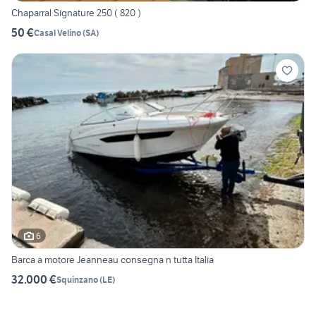
Chaparral Signature 250 ( 820 )
50 €
Casal Velino
(
SA
)
6
Barca a motore Jeanneau consegna n tutta Italia
32.000 €
Squinzano
(
LE
)