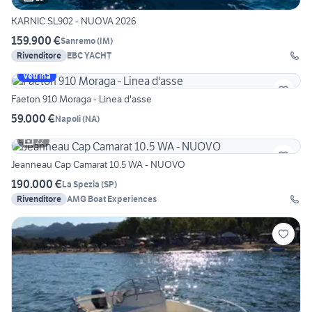
KARNIC SL902 - NUOVA 2026
159.900 €
Sanremo
(
IM
)
Rivenditore
EBC YACHT
Vetrina
Faeton 910 Moraga - Linea d'asse
59.000 €
Napoli
(
NA
)
22
Jeanneau Cap Camarat 10.5 WA - NUOVO
190.000 €
La Spezia
(
SP
)
Rivenditore
AMG Boat Experiences