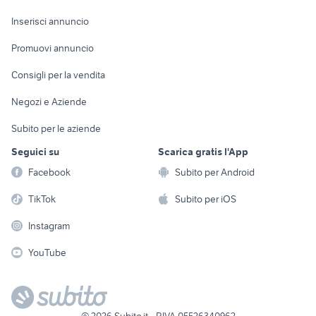
Arredamento e
Console e
Accessori per
Casalinghi
Inserisci annuncio
Videogiochi
animali
Elettrodomestici
Promuovi annuncio
Audio/Video
Musica e Film
Giardino e Fai da te
Consigli per la vendita
Fotografia
Libri e Riviste
Abbigliamento e
Negozi e Aziende
Telefonia
Strumenti Musicali
Accessori
Subito per le aziende
Sports
Tutto per i bambini
Seguici su
Scarica gratis l'App
Biciclette
Facebook
Subito per Android
Collezionismo
TikTok
Subito per iOS
Instagram
YouTube
©
2026
Subito.it - P.IVA 05526340962