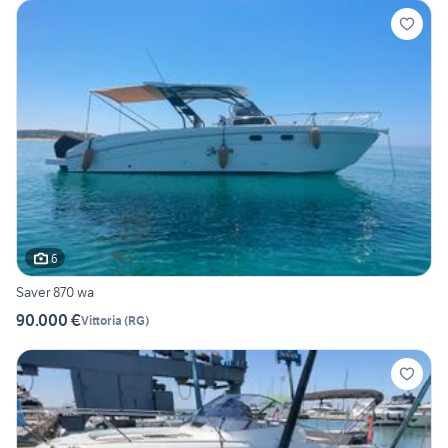
6
Saver 870 wa
90.000 €
Vittoria
(
RG
)