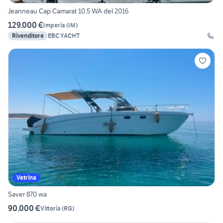
Jeanneau Cap Camarat 10.5 WA del 2016
129.000 €
Imperia
(
IM
)
Rivenditore
EBC YACHT
Vetrina
Saver 870 wa
90.000 €
Vittoria
(
RG
)