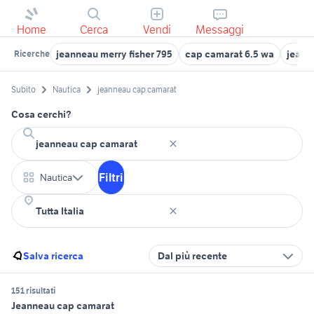
Home
Cerca
Vendi
Messaggi
jeanneau merry fisher 795
cap camarat 6.5 wa
jeann
Ricerche
Subito
Nautica
jeanneau cap camarat
Cosa cerchi?
Filtri
Nautica
Salva ricerca
Dal più recente
151 risultati
Jeanneau cap camarat