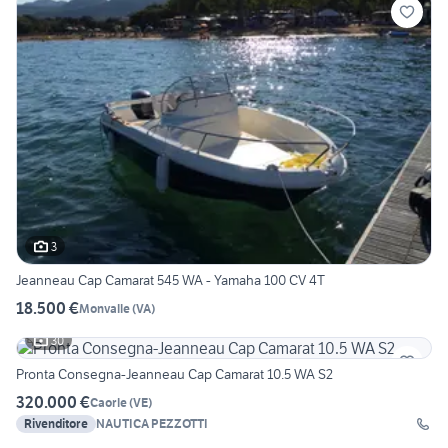
3
Jeanneau Cap Camarat 545 WA - Yamaha 100 CV 4T
18.500 €
Monvalle
(
VA
)
30
Pronta Consegna-Jeanneau Cap Camarat 10.5 WA S2
320.000 €
Caorle
(
VE
)
Rivenditore
NAUTICA PEZZOTTI