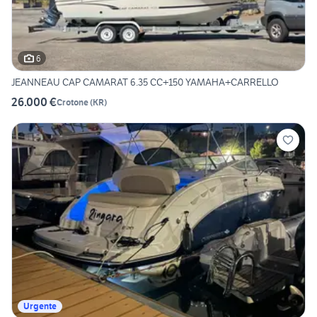
6
JEANNEAU CAP CAMARAT 6.35 CC+150 YAMAHA+CARRELLO
26.000 €
Crotone
(
KR
)
Urgente