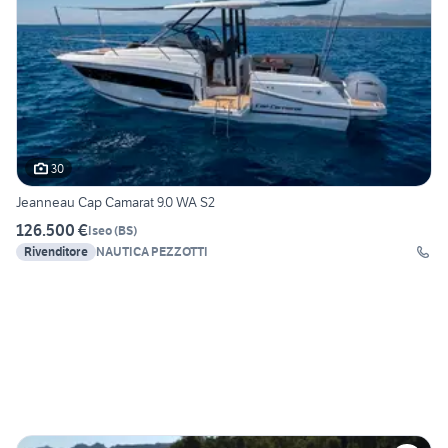
30
Jeanneau Cap Camarat 9.0 WA S2
126.500 €
Iseo
(
BS
)
Rivenditore
NAUTICA PEZZOTTI