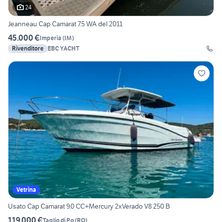
24
Jeanneau Cap Camarat 7.5 WA del 2011
45.000 €
Imperia
(
IM
)
Rivenditore
EBC YACHT
Vetrina
Usato Cap Camarat 9.0 CC+Mercury 2xVerado V8 250 B
119.000 €
Taglio di Po
(
RO
)