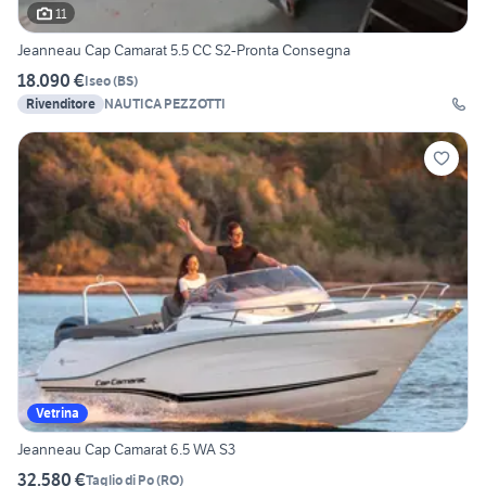
11
Jeanneau Cap Camarat 5.5 CC S2-Pronta Consegna
18.090 €
Iseo
(
BS
)
Rivenditore
NAUTICA PEZZOTTI
Vetrina
Jeanneau Cap Camarat 6.5 WA S3
32.580 €
Taglio di Po
(
RO
)