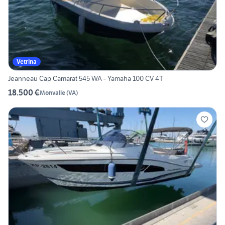
Vetrina
Jeanneau Cap Camarat 545 WA - Yamaha 100 CV 4T
18.500 €
Monvalle
(
VA
)