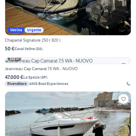
Vetrina
Urgente
Chaparral Signature 250 ( 820 )
50 €
Casal Velino
(
SA
)
12
Jeanneau Cap Camarat 7.5 WA - NUOVO
47.000 €
La Spezia
(
SP
)
Rivenditore
AMG Boat Experiences