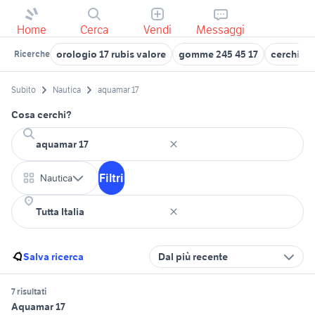
Home
Cerca
Vendi
Messaggi
orologio 17 rubis valore
gomme 245 45 17
cerchi 50
Ricerche
Subito
Nautica
aquamar 17
Cosa cerchi?
Filtri
Nautica
Salva ricerca
Dal più recente
7 risultati
Aquamar 17