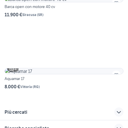
Barca open con motore 40 cv
11.900 €
Siracusa
(
SR
)
4
Aquamar 17
8.000 €
Vittoria
(
RG
)
Più cercati
Correlati
Richerche simili
Suggerimenti