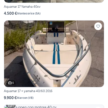
Aquamar 17 Yamaha 40cv
4.500 €
Montecorice
(
SA
)
6
Aquamar 17 + yamaha 40/60 2016
9.900 €
Marcon
(
VE
)
5