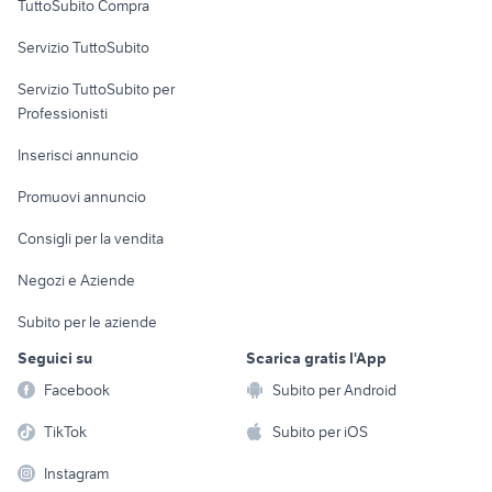
TuttoSubito Compra
commerciali
Servizio TuttoSubito
elettronica
per la casa e la
sports e hobby
Servizio TuttoSubito per
persona
Informatica
Animali
Professionisti
Arredamento e
Console e
Accessori per
Casalinghi
Inserisci annuncio
Videogiochi
animali
Elettrodomestici
Promuovi annuncio
Audio/Video
Musica e Film
Giardino e Fai da te
Consigli per la vendita
Fotografia
Libri e Riviste
Abbigliamento e
Negozi e Aziende
Telefonia
Strumenti Musicali
Accessori
Subito per le aziende
Sports
Tutto per i bambini
Seguici su
Scarica gratis l'App
Biciclette
Facebook
Subito per Android
Collezionismo
TikTok
Subito per iOS
Instagram