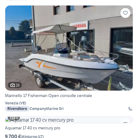
26
Marinello 17 Fisherman Open consolle centrale
Venezia
(
VE
)
Rivenditore
CompanyMarine Srl
5
Aquamar 17 40 cv mercury pro
9.700 €
Minturno
(
LT
)