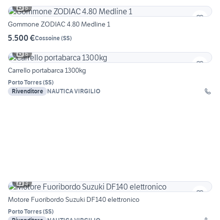
6
Gommone ZODIAC 4.80 Medline 1
5.500 €
Cossoine
(
SS
)
6
Carrello portabarca 1300kg
Porto Torres
(
SS
)
Rivenditore
NAUTICA VIRGILIO
3
Motore Fuoribordo Suzuki DF140 elettronico
Porto Torres
(
SS
)