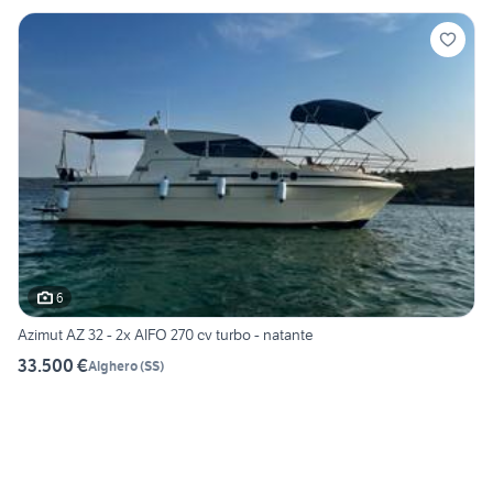
6
Azimut AZ 32 - 2x AIFO 270 cv turbo - natante
33.500 €
Alghero
(
SS
)