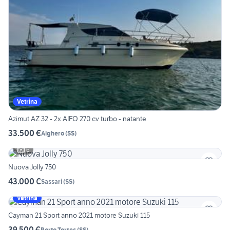
Vetrina
Azimut AZ 32 - 2x AIFO 270 cv turbo - natante
33.500 €
Alghero
(
SS
)
6
Nuova Jolly 750
43.000 €
Sassari
(
SS
)
Vetrina
Cayman 21 Sport anno 2021 motore Suzuki 115
39.500 €
Porto Torres
(
SS
)