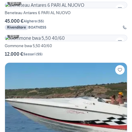
30
Beneteau Antares 6 PARI AL NUOVO
45.000 €
Alghero
(
SS
)
Rivenditore
BOATNESS
6
Gommone bwa 5,50 40/60
12.000 €
Sassari
(
SS
)