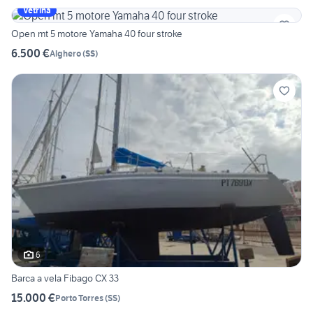
Vetrina
Open mt 5 motore Yamaha 40 four stroke
6.500 €
Alghero
(
SS
)
6
Barca a vela Fibago CX 33
15.000 €
Porto Torres
(
SS
)