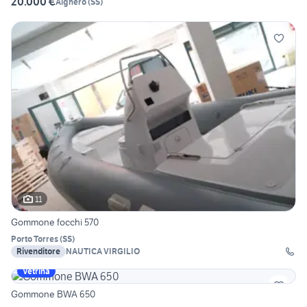
20.000 €
Alghero
(
SS
)
11
Gommone focchi 570
Porto Torres
(
SS
)
Rivenditore
NAUTICA VIRGILIO
Vetrina
Gommone BWA 650