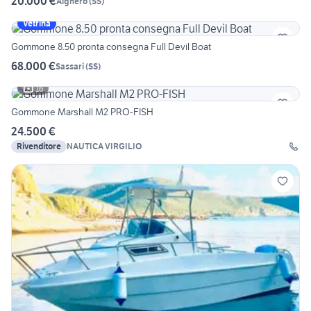
20.000 €
Alghero
(
SS
)
Vetrina
Gommone 8.50 pronta consegna Full Devil Boat
68.000 €
Sassari
(
SS
)
16
Gommone Marshall M2 PRO-FISH
24.500 €
Rivenditore
NAUTICA VIRGILIO