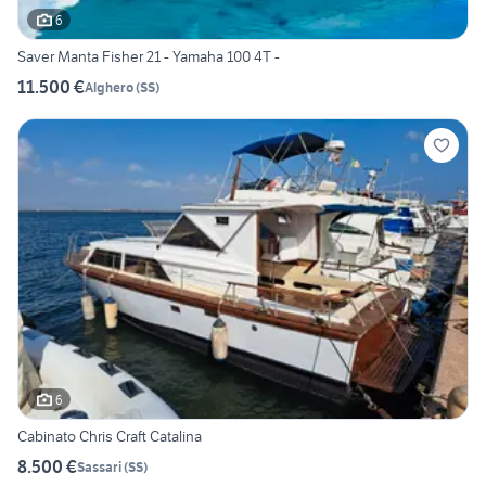
6
Saver Manta Fisher 21 - Yamaha 100 4T -
11.500 €
Alghero
(
SS
)
6
Cabinato Chris Craft Catalina
8.500 €
Sassari
(
SS
)