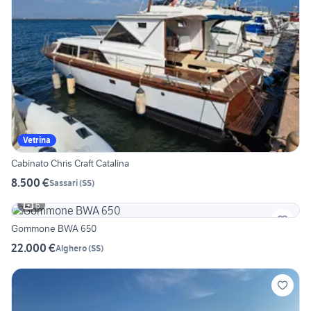
Vetrina
Cabinato Chris Craft Catalina
8.500 €
Sassari
(
SS
)
6
Gommone BWA 650
22.000 €
Alghero
(
SS
)