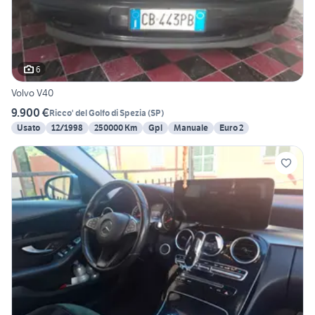
6
Volvo V40
9.900 €
Ricco' del Golfo di Spezia
(
SP
)
Usato
12/1998
250000 Km
Gpl
Manuale
Euro 2