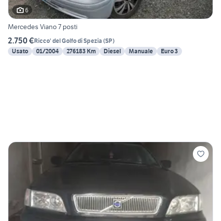
6
Mercedes Viano 7 posti
2.750 €
Ricco' del Golfo di Spezia
(
SP
)
Usato
01/2004
276183 Km
Diesel
Manuale
Euro 3