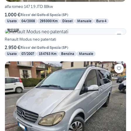
alfa romeo 147 1.9 JTD 88kw
1.000 €
Ricco' del Golfo di Spezia
(
SP
)
Usato
04/2008
295000 Km
Diesel
Manuale
Euro 4
6
Renault Modus neo patentati
2.950 €
Ricco' del Golfo di Spezia
(
SP
)
Usato
07/2007
154763 Km
Benzina
Manuale