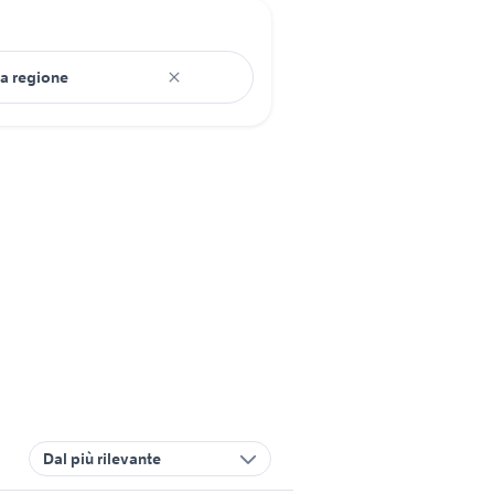
Dal più rilevante