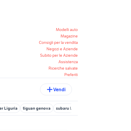
Modelli auto
Magazine
Consigli per la vendita
Negozi e Aziende
Subito per le Aziende
Assistenza
Ricerche salvate
Preferiti
Vendi
er Liguria
tiguan genova
subaru Liguria
auto lancia diesel Lig