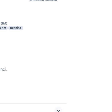
(
IM
)
0 Km
Benzina
unci.