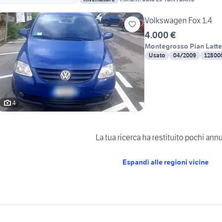
Volkswagen Fox 1.4
4.000 €
Montegrosso Pian Latte
Usato
04/2009
12800
4
La tua ricerca ha restituito pochi ann
Espandi alle regioni vicine