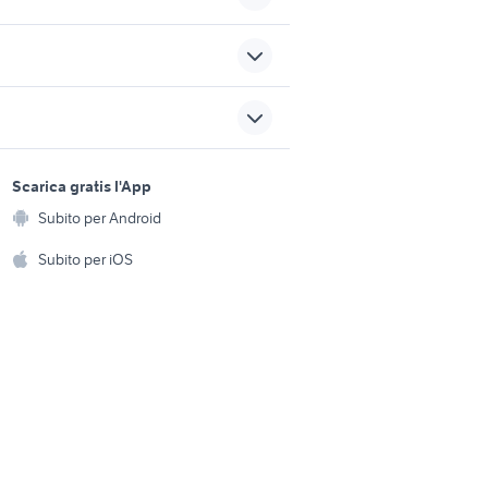
auto porsche cayenne Puglia
auto Puglia
sports e hobby
a
Scarica gratis l'App
siracusa
Animali
Subito per Android
ento e
mahindra usata
Accessori per animali
hi
Subito per iOS
Musica e Film
omestici
Libri e Riviste
e Fai da te
Strumenti Musicali
amento e
ri
Sports
 i bambini
Biciclette
Collezionismo