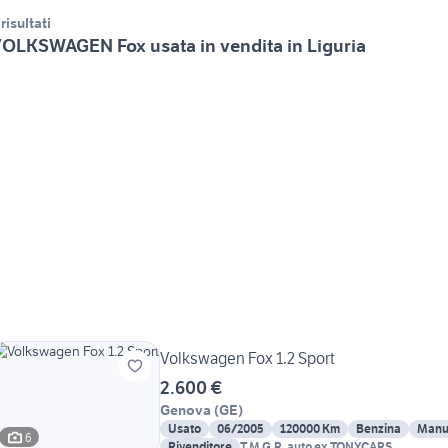
 risultati
OLKSWAGEN Fox usata in vendita in Liguria
Volkswagen Fox 1.2 Sport
2.600 €
Genova
(
GE
)
Usato
06/2005
120000 Km
Benzina
Manu
6
Rivenditore
T.M.G.R. auto ex TONYCARS