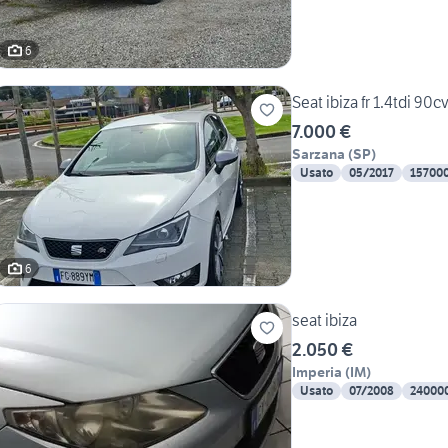
6
Seat ibiza fr 1.4tdi 90
7.000 €
Sarzana
(
SP
)
Usato
05/2017
15700
6
seat ibiza
2.050 €
Imperia
(
IM
)
Usato
07/2008
24000