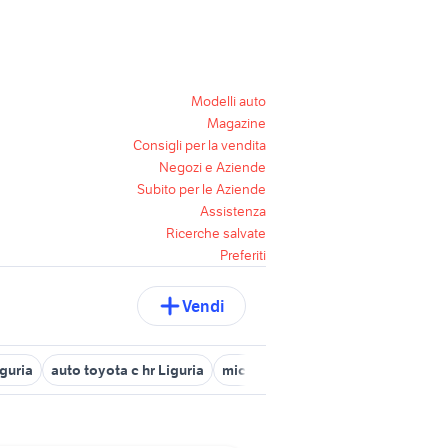
Modelli auto
Magazine
Consigli per la vendita
Negozi e Aziende
Subito per le Aziende
Assistenza
Ricerche salvate
Preferiti
Vendi
iguria
auto toyota c hr Liguria
microcar genova
fiat Varazze