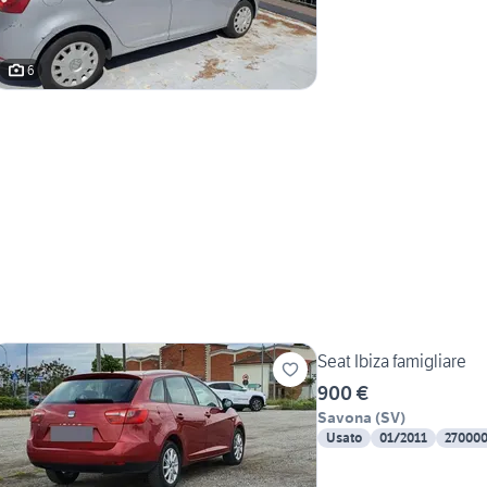
6
Seat Ibiza famigliare
900 €
Savona
(
SV
)
Usato
01/2011
27000