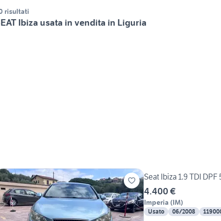
0 risultati
EAT Ibiza usata in vendita in Liguria
Seat Ibiza 1.9 TDI DPF 
4.400 €
Imperia
(
IM
)
Usato
06/2008
11900