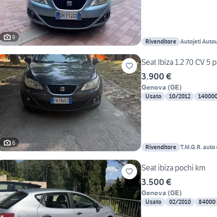
9
Rivenditore
Autojeti Auto
Seat Ibiza 1.2 70 CV 5 p
3.900 €
Genova
(
GE
)
Usato
10/2012
14000
6
Rivenditore
T.M.G.R. aut
Seat ibiza pochi km
3.500 €
Genova
(
GE
)
Usato
02/2010
84000