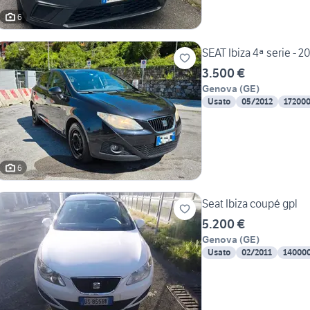
6
SEAT Ibiza 4ª serie - 2
3.500 €
Genova
(
GE
)
Usato
05/2012
17200
6
Seat Ibiza coupé gpl
5.200 €
Genova
(
GE
)
Usato
02/2011
14000