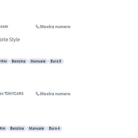
Mostra numero
usate
orte Style
0 Km
Benzina
Manuale
Euro 5
Mostra numero
o ex TONYCARS
 Km
Benzina
Manuale
Euro 4