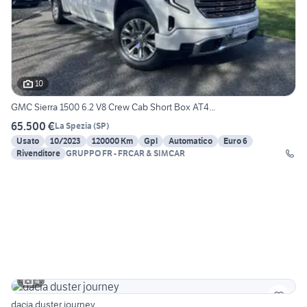
10
GMC Sierra 1500 6.2 V8 Crew Cab Short Box AT4...
65.500 €
La Spezia
(
SP
)
Usato
10/2023
120000 Km
Gpl
Automatico
Euro 6
Rivenditore
GRUPPO FR - FRCAR & SIMCAR
4
dacia duster journey