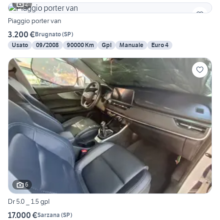
2
Piaggio porter van
3.200 €
Brugnato
(
SP
)
Usato
09/2008
90000 Km
Gpl
Manuale
Euro 4
6
Dr 5.0 _ 1.5 gpl
17.000 €
Sarzana
(
SP
)