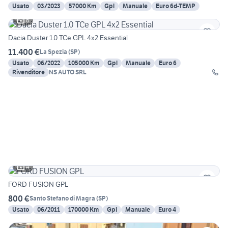
Usato
03/2023
57000 Km
Gpl
Manuale
Euro 6d-TEMP
6
Dacia Duster 1.0 TCe GPL 4x2 Essential
11.400 €
La Spezia
(
SP
)
Usato
06/2022
105000 Km
Gpl
Manuale
Euro 6
Rivenditore
NS AUTO SRL
4
FORD FUSION GPL
800 €
Santo Stefano di Magra
(
SP
)
Usato
06/2011
170000 Km
Gpl
Manuale
Euro 4