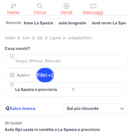
Home
Cerca
Vendi
Messaggi
bmw La Spezia
auto brugnato
land rover La Spezia
Ricerche
Subito
Auto
Gpl
Liguria
La Spezia (Prov)
Cosa cerchi?
Filtri +1
Auto
Salva ricerca
Dal più rilevante
59 risultati
Auto Gpl usata in vendita a La Spezia e provincia