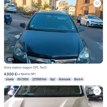
6
Astra station wagon GPL Tech
4.000 €
La Spezia
(
SP
)
Usato
03/2010
227000 Km
Gpl
Manuale
Euro 4