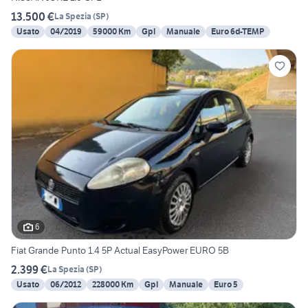
13.500 €
La Spezia
(
SP
)
Usato
04/2019
59000 Km
Gpl
Manuale
Euro 6d-TEMP
6
Fiat Grande Punto 1.4 5P Actual EasyPower EURO 5B
2.399 €
La Spezia
(
SP
)
Usato
06/2012
228000 Km
Gpl
Manuale
Euro 5