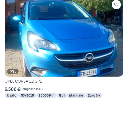
6
OPEL CORSA 1.2 GPL
6.500 €
Brugnato
(
SP
)
Usato
03/2018
93000 Km
Gpl
Manuale
Euro 6b