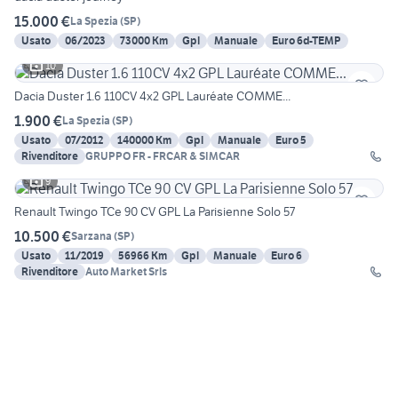
15.000 €
La Spezia
(
SP
)
Usato
06/2023
73000 Km
Gpl
Manuale
Euro 6d-TEMP
10
Dacia Duster 1.6 110CV 4x2 GPL Lauréate COMME...
1.900 €
La Spezia
(
SP
)
Usato
07/2012
140000 Km
Gpl
Manuale
Euro 5
Rivenditore
GRUPPO FR - FRCAR & SIMCAR
9
Renault Twingo TCe 90 CV GPL La Parisienne Solo 57
10.500 €
Sarzana
(
SP
)
Usato
11/2019
56966 Km
Gpl
Manuale
Euro 6
Rivenditore
Auto Market Srls