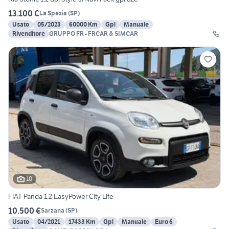
13.100 €
La Spezia
(
SP
)
Usato
05/2023
60000 Km
Gpl
Manuale
Rivenditore
GRUPPO FR - FRCAR & SIMCAR
10
FIAT Panda 1.2 EasyPower City Life
10.500 €
Sarzana
(
SP
)
Usato
04/2021
17433 Km
Gpl
Manuale
Euro 6