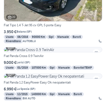
20
Fiat Tipo 1.4 T-Jet 95 cv GPL 5 porte Easy
3.950 €
Bolano
(
SP
)
Usato
08/2016
90000 Km
Gpl
Manuale
Euro 6
Rivenditore
AUTOBLU
5
Fiat Panda Cross 0.9 TwinAir
9.000 €
Lerici
(
SP
)
Usato
01/2019
107000 Km
Gpl
Manuale
Euro 6d-TEMP
3
Fiat Panda 1.2 EasyPower Easy Ok neopatentati
6.990 €
La Spezia
(
SP
)
Usato
12/2015
140000 Km
Gpl
Manuale
Euro 6
Rivenditore
BM AUTO