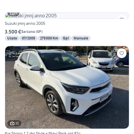
6
Suzuki jmnj anno 2005
3.500 €
Sarzana
(
SP
)
Usato
07/2005
275000 Km
Gpl
Manuale
10
Kia Stonic 1.2 dpi Style s/Navi Pack gpl 82c