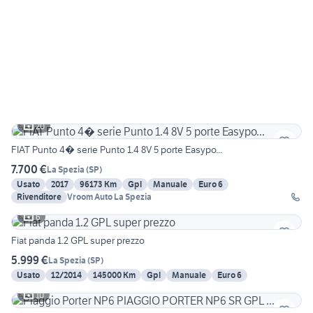
20
FIAT Punto 4� serie Punto 1.4 8V 5 porte Easypo...
7.700 €
La Spezia
(
SP
)
Usato
2017
96173 Km
Gpl
Manuale
Euro 6
Rivenditore
Vroom Auto La Spezia
6
Fiat panda 1.2 GPL super prezzo
5.999 €
La Spezia
(
SP
)
Usato
12/2014
145000 Km
Gpl
Manuale
Euro 6
10