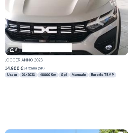
6
JOGGER ANNO 2023
14.900 €
Sarzana
(
SP
)
Usato
01/2023
46000 Km
Gpl
Manuale
Euro 6d-TEMP