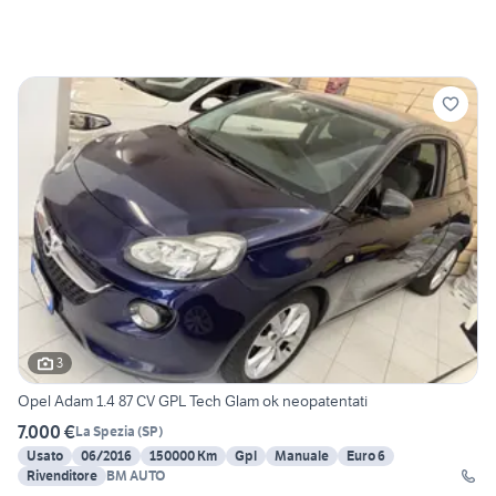
3
Opel Adam 1.4 87 CV GPL Tech Glam ok neopatentati
7.000 €
La Spezia
(
SP
)
Usato
06/2016
150000 Km
Gpl
Manuale
Euro 6
Rivenditore
BM AUTO