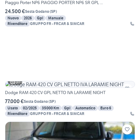
Piaggio Porter NP6 PIAGGIO PORTER NP6 SR GPL ...
24.500 €
Sesta Godano
(
SP
)
Nuovo
2026
Gpl
Manuale
Rivenditore
GRUPPO FR - FRCAR & SIMCAR
10
Dodge RAM 420 CV GPL NETTO IVA LARAMIE NIGHT
77.000 €
Sesta Godano
(
SP
)
Usato
02/2025
35000 Km
Gpl
Automatico
Euro 6
Rivenditore
GRUPPO FR - FRCAR & SIMCAR