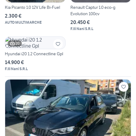
Kia Picanto 1.0 12V Life Bi-Fuel
Renault Captur 1.0 eco-g
Evolution 100cv
2.300 €
20.450 €
AUTO MULTIMARCHE
F.lli Nani S.R.L
20
Hyundai i20 1.2 Connectline Gpl
14.900 €
F.lli Nani S.R.L