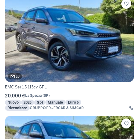
10
EMC Sei 1.5 113cv GPL
20.000 €
La Spezia
(
SP
)
Nuovo
2026
Gpl
Manuale
Euro 6
Rivenditore
GRUPPO FR - FRCAR & SIMCAR