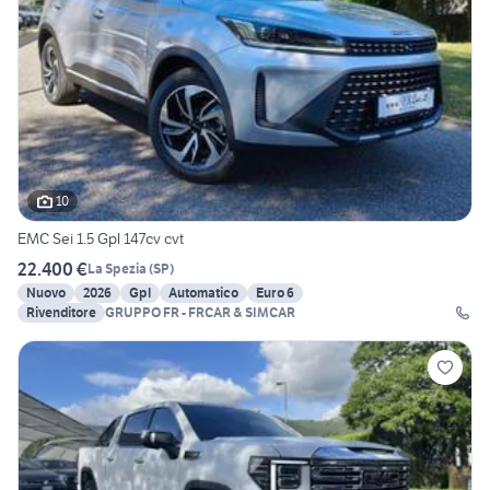
10
EMC Sei 1.5 Gpl 147cv cvt
22.400 €
La Spezia
(
SP
)
Nuovo
2026
Gpl
Automatico
Euro 6
Rivenditore
GRUPPO FR - FRCAR & SIMCAR