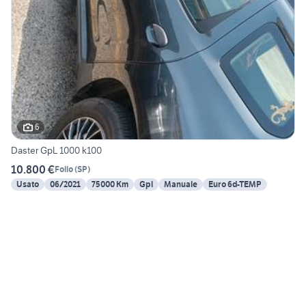
6
Daster GpL 1000 k100
10.800 €
Follo
(
SP
)
Usato
06/2021
75000 Km
Gpl
Manuale
Euro 6d-TEMP