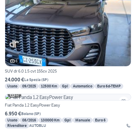
6
SUV dr 6.0 1.5 cvt 155cv 2025
24.000 €
La Spezia
(
SP
)
Usato
09/2025
12500 Km
Gpl
Automatico
Euro 6d-TEMP
12
Fiat Panda 1.2 EasyPower Easy
6.950 €
Bolano
(
SP
)
Usato
08/2016
130000 Km
Gpl
Manuale
Euro 6
Rivenditore
AUTOBLU