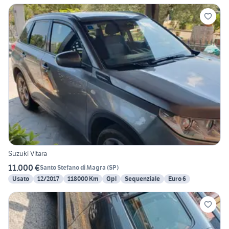
Suzuki Vitara
11.000 €
Santo Stefano di Magra
(
SP
)
Usato
12/2017
118000 Km
Gpl
Sequenziale
Euro 6