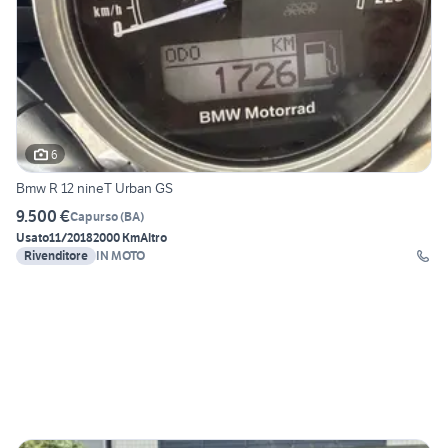
6
Bmw R 12 nineT Urban GS
9.500 €
Capurso
(
BA
)
Usato
11/2018
2000 Km
Altro
Rivenditore
IN MOTO