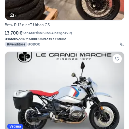
2
Bmw R 12 nineT Urban GS
13.700 €
San Martino Buon Albergo
(
VR
)
Usato
05/2022
16000 Km
Cross / Enduro
Rivenditore
UGBOX
Vetrina