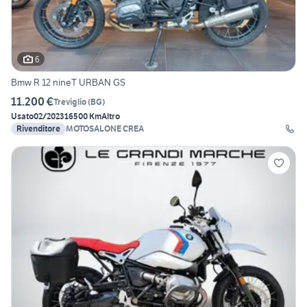
6
Bmw R 12 nineT URBAN GS
11.200 €
Treviglio
(
BG
)
Usato
02/2023
16500 Km
Altro
Rivenditore
MOTOSALONE CREA