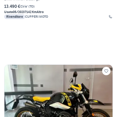
13.490 €
Cirie'
(
TO
)
Usato
05/2023
7142 Km
Altro
Rivenditore
CUPPERI MOTO