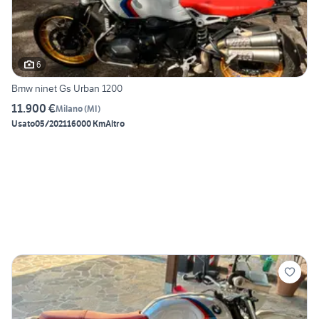
6
Bmw ninet Gs Urban 1200
11.900 €
Milano
(
MI
)
Usato
05/2021
16000 Km
Altro