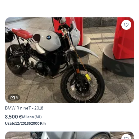
5
BMW R nineT - 2018
8.500 €
Milano
(
MI
)
Usato
12/2018
52000 Km