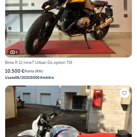
6
Bmw R 12 nineT Urban Gs option 719
10.500 €
Roma
(
RM
)
Usato
06/2020
25000 Km
Altro