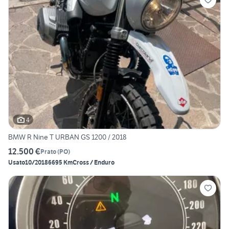
4
BMW R Nine T URBAN GS 1200 / 2018
12.500 €
Prato
(
PO
)
Usato
10/2018
6695 Km
Cross / Enduro