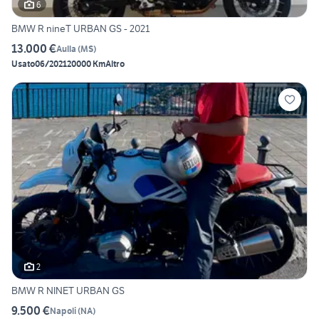
6
BMW R nineT URBAN GS - 2021
13.000 €
Aulla
(
MS
)
Usato
06/2021
20000 Km
Altro
2
BMW R NINET URBAN GS
9.500 €
Napoli
(
NA
)