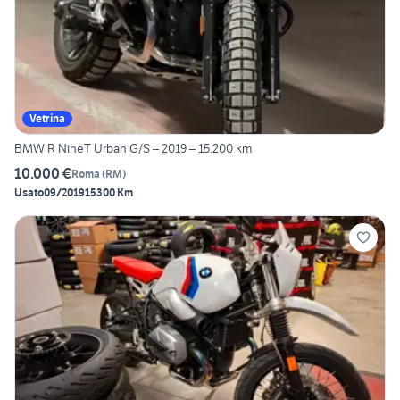
Vetrina
BMW R NineT Urban G/S – 2019 – 15.200 km
10.000 €
Roma
(
RM
)
Usato
09/2019
15300 Km