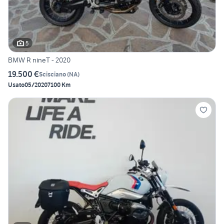
5
BMW R nineT - 2020
19.500 €
Scisciano
(
NA
)
Usato
05/2020
7100 Km