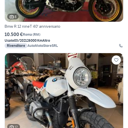
8
Bmw R 12 nineT 40' anniversario
10.500 €
Roma
(
RM
)
Usato
03/2021
26000 Km
Altro
Rivenditore
AutoMotoStoreSRL
12