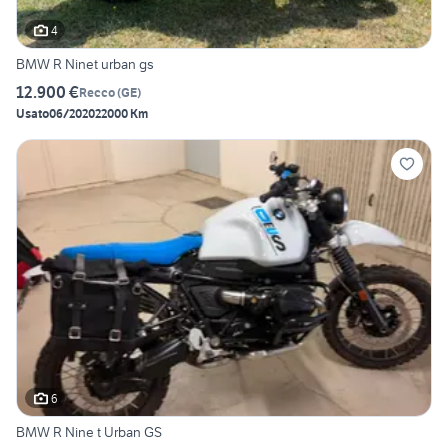
4
BMW R Ninet urban gs
12.900 €
Recco
(
GE
)
Usato
06/2020
22000 Km
6
BMW R Nine t Urban GS