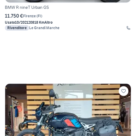
BMW R nineT Urban GS
11.750 €
Firenze
(
FI
)
Usato
10/2021
20818 Km
Altro
Rivenditore
Le Grandi Marche