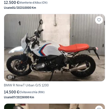
12.500 €
Monforte d'Alba
(
CN
)
Usato
01/2023
10000 Km
6
BMW R NineT Urban G/S 1200
14.500 €
Civitavecchia
(
RM
)
Usato
07/2022
6000 Km