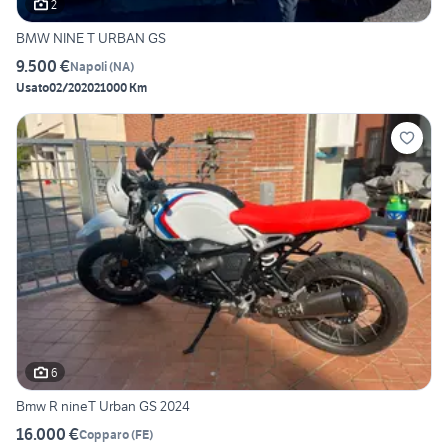
2
BMW NINE T URBAN GS
9.500 €
Napoli
(
NA
)
Usato
02/2020
21000 Km
6
Bmw R nineT Urban GS 2024
16.000 €
Copparo
(
FE
)