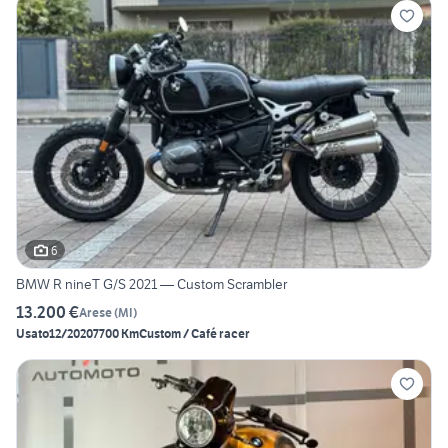
6
BMW R nineT G/S 2021 — Custom Scrambler
13.200 €
Arese
(
MI
)
Usato
12/2020
7700 Km
Custom / Café racer