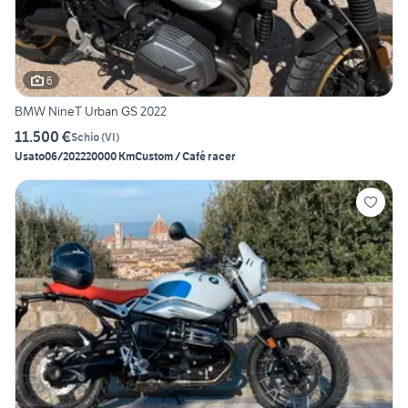
6
BMW NineT Urban GS 2022
11.500 €
Schio
(
VI
)
Usato
06/2022
20000 Km
Custom / Café racer