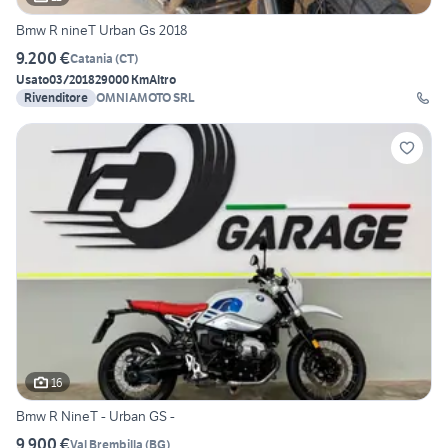
Bmw R nineT Urban Gs 2018
9.200 €
Catania
(
CT
)
Usato
03/2018
29000 Km
Altro
Rivenditore
OMNIAMOTO SRL
16
Bmw R NineT - Urban GS -
9.900 €
Val Brembilla
(
BG
)