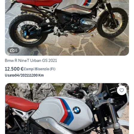
6
Bmw R NineT Urban GS 2021
12.500 €
Campi Bisenzio
(
FI
)
Usato
04/2021
11200 Km