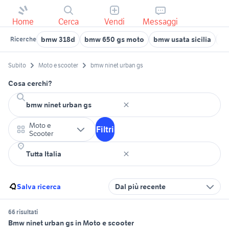
Home
Cerca
Vendi
Messaggi
bmw 318d
bmw 650 gs moto
bmw usata sicilia
bm
Ricerche
Subito
Moto e scooter
bmw ninet urban gs
Cosa cerchi?
Moto e
Filtri
Scooter
Salva ricerca
Dal più recente
66 risultati
Bmw ninet urban gs in Moto e scooter