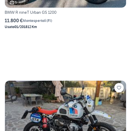
5
BMW R nineT Urban GS 1200
11.800 €
Montespertoli
(
FI
)
Usato
01/2018
12 Km