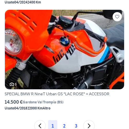
Usato
04/2024
2400 Km
6
SPECIAL BMW R NineT Urban GS "LAC ROSE" + ACCESSOR
14.500 €
Gardone Val Trompia
(
BS
)
Usato
04/2018
22000 Km
Altro
1
2
3