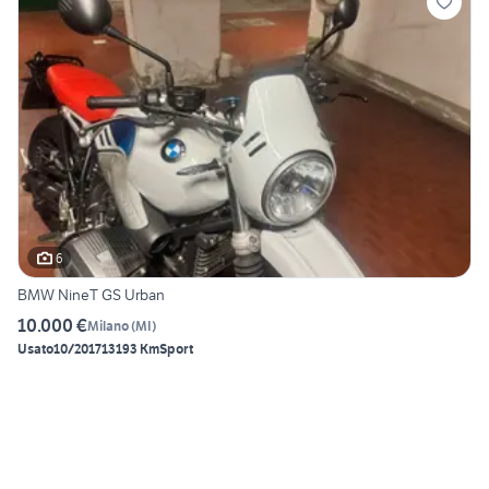
6
BMW NineT GS Urban
10.000 €
Milano
(
MI
)
Usato
10/2017
13193 Km
Sport