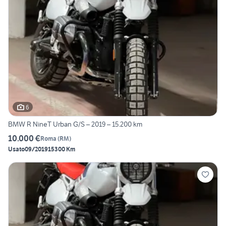
6
BMW R NineT Urban G/S – 2019 – 15.200 km
10.000 €
Roma
(
RM
)
Usato
09/2019
15300 Km