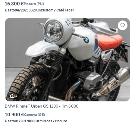
16.800 €
Pesaro
(
PU
)
Usato
04/2023
332 Km
Custom / Café racer
4
BMW R nineT Urban GS 1200 - Km 8.000
10.900 €
Genova
(
GE
)
Usato
01/2017
8000 Km
Cross / Enduro