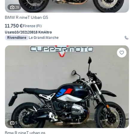
29
BMW R nineT Urban GS
11.750 €
Firenze
(
FI
)
Usato
10/2021
20818 Km
Altro
Rivenditore
Le Grandi Marche
5
Bmw R nineT urban gs