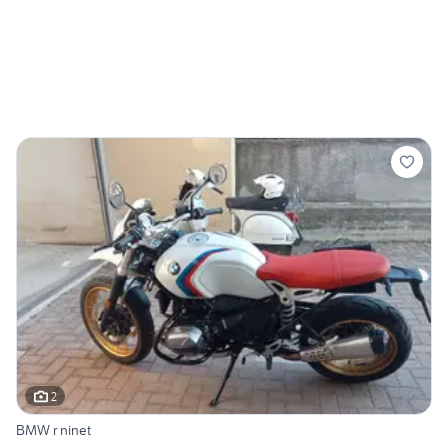
2
BMW r ninet