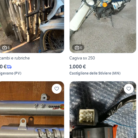
6
6
icambi e rubriche
Cagiva sx 250
0 €
1.000 €
igevano
(
PV
)
Castiglione delle Stiviere
(
MN
)