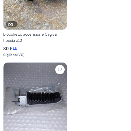
3
blocchetto accensione Cagiva
freccia c10
80 €
Cigliano
(
VC
)