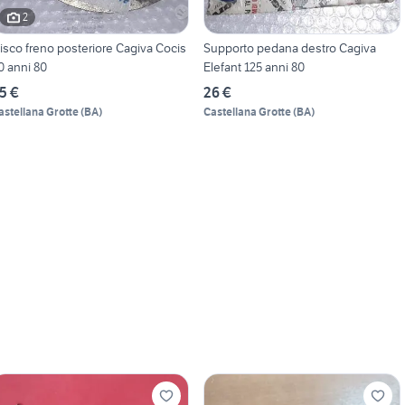
2
isco freno posteriore Cagiva Cocis
Supporto pedana destro Cagiva
0 anni 80
Elefant 125 anni 80
5 €
26 €
astellana Grotte
(
BA
)
Castellana Grotte
(
BA
)