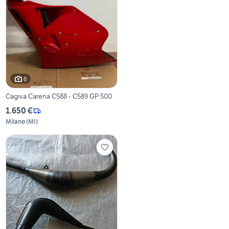
6
Cagiva Carena C588 - C589 GP 500
1.650 €
Milano
(
MI
)