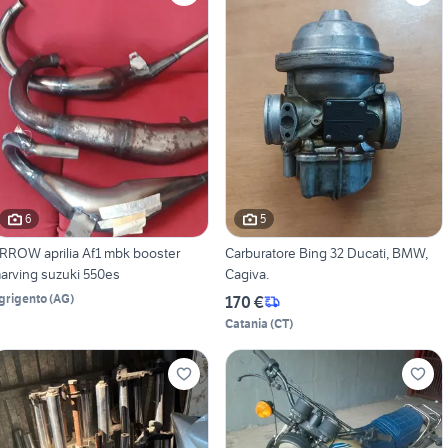
6
5
RROW aprilia Af1 mbk booster
Carburatore Bing 32 Ducati, BMW,
arving suzuki 550es
Cagiva.
grigento
(
AG
)
170 €
Catania
(
CT
)