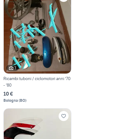
3
Ricambi tuboni / ciclomotori anni '70
- '80
10 €
Bologna
(
BO
)