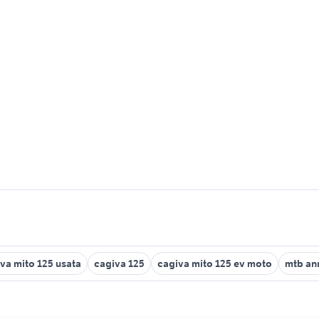
va mito 125 usata
cagiva 125
cagiva mito 125 ev moto
mtb an