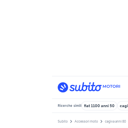
fiat 1100 anni 50
cagi
Ricerche
simili
Subito
Accessori moto
cagiva anni 80