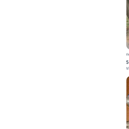
r
5
V