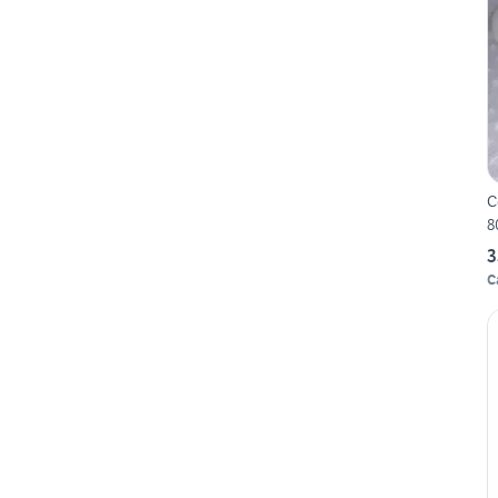
C
8
3
C