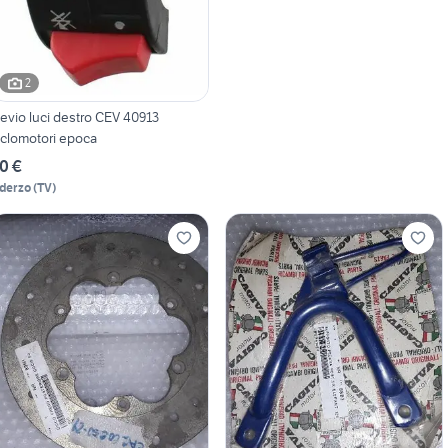
2
evio luci destro CEV 40913
iclomotori epoca
0 €
derzo
(
TV
)