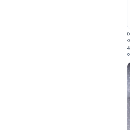
D
c
4
O