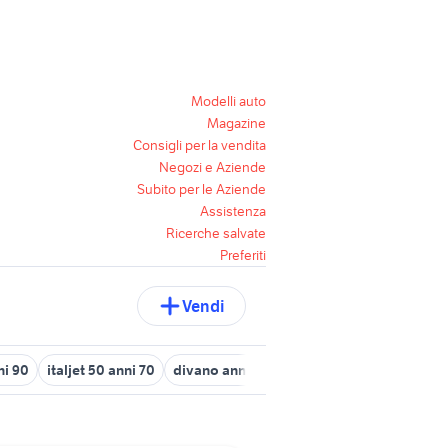
Modelli auto
Magazine
Consigli per la vendita
Negozi e Aziende
Subito per le Aziende
Assistenza
Ricerche salvate
Preferiti
Vendi
ni 90
italjet 50 anni 70
divano anni 60
attaccapanni anni 70