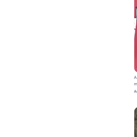
A
m
A