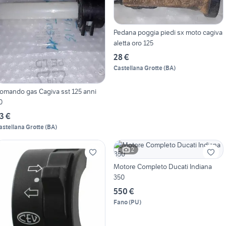
Pedana poggia piedi sx moto cagiva
aletta oro 125
28 €
Castellana Grotte
(
BA
)
omando gas Cagiva sst 125 anni
0
3 €
astellana Grotte
(
BA
)
2
Motore Completo Ducati Indiana
350
550 €
Fano
(
PU
)