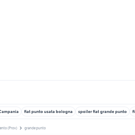
 Campania
fiat punto usata bologna
spoiler fiat grande punto
f
ento (Prov)
grande punto