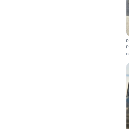
R
P
C