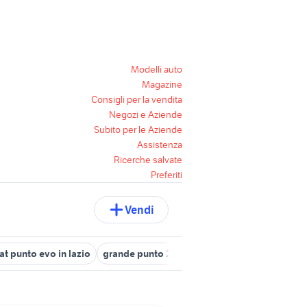
Modelli auto
Magazine
Consigli per la vendita
Negozi e Aziende
Subito per le Aziende
Assistenza
Ricerche salvate
Preferiti
Vendi
iat punto evo in lazio
grande punto 2014
tavolo grande
cerchi