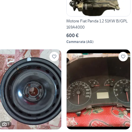
Motore Fiat Panda 1.2 51KW B/GPL
169A4000
600 €
Cammarata
(
AG
)
3