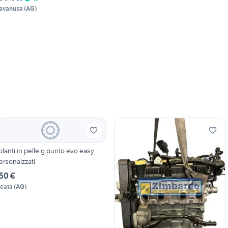
avanusa
(
AG
)
olanti in pelle g.punto evo easy
ersonalzzati
50 €
icata
(
AG
)