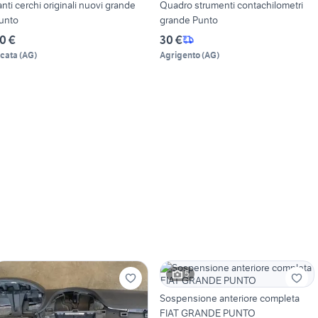
anti cerchi originali nuovi grande
Quadro strumenti contachilometri
unto
grande Punto
0 €
30 €
icata
(
AG
)
Agrigento
(
AG
)
5
Sospensione anteriore completa
FIAT GRANDE PUNTO