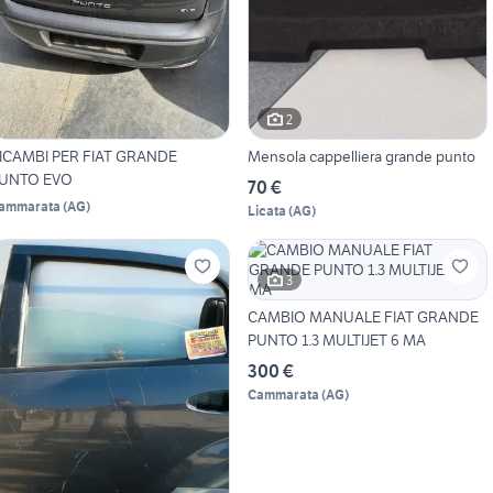
2
ICAMBI PER FIAT GRANDE
Mensola cappelliera grande punto
UNTO EVO
70 €
ammarata
(
AG
)
Licata
(
AG
)
3
CAMBIO MANUALE FIAT GRANDE
PUNTO 1.3 MULTIJET 6 MA
300 €
Cammarata
(
AG
)