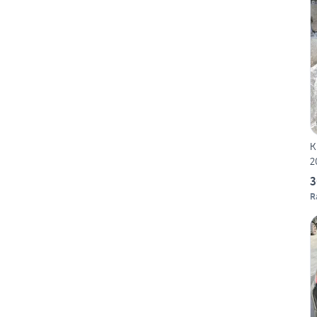
K
2
3
R