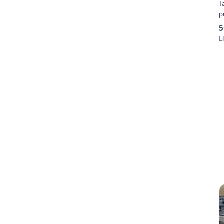
T
p
5
L