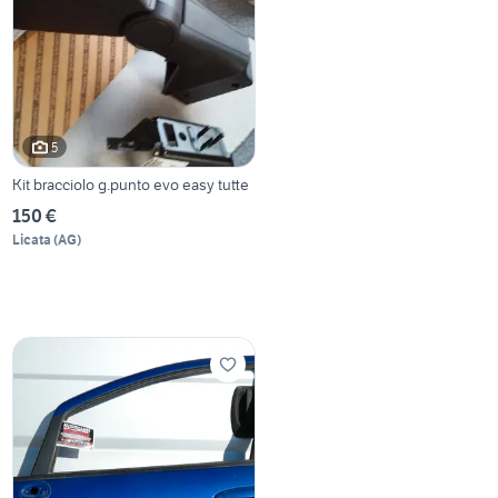
5
Kit bracciolo g.punto evo easy tutte
150 €
Licata
(
AG
)