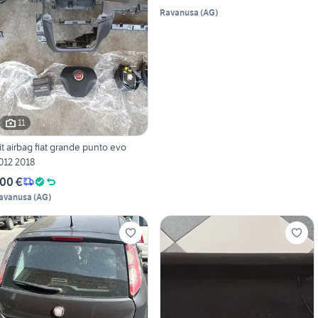
Ravanusa
(
AG
)
11
it airbag fiat grande punto evo
012 2018
00 €
avanusa
(
AG
)