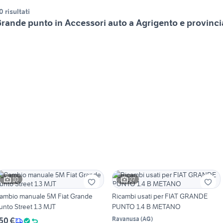
0 risultati
rande punto in Accessori auto a Agrigento e provinci
10
27
ambio manuale 5M Fiat Grande
Ricambi usati per FIAT GRANDE
unto Street 1.3 MJT
PUNTO 1.4 B METANO
Ravanusa
(
AG
)
50 €