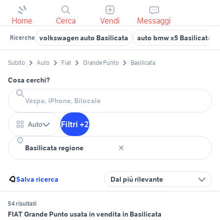
Home
Cerca
Vendi
Messaggi
volkswagen auto Basilicata
auto bmw x5 Basilicata
Ricerche
Subito
Auto
Fiat
Grande Punto
Basilicata
Cosa cerchi?
Filtri +2
Auto
Salva ricerca
Dal più rilevante
54 risultati
FIAT Grande Punto usata in vendita in Basilicata