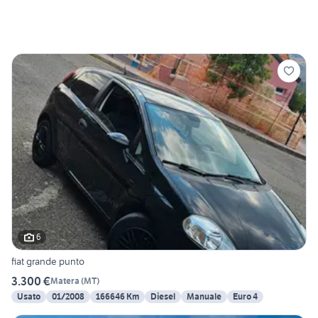
6
fiat grande punto
3.300 €
Matera
(
MT
)
Usato
01/2008
166646 Km
Diesel
Manuale
Euro 4