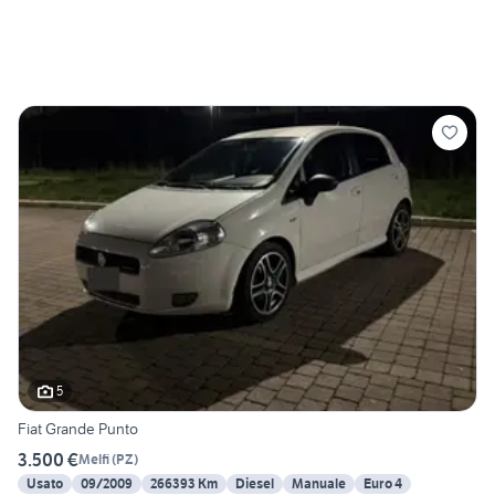
5
Fiat Grande Punto
3.500 €
Melfi
(
PZ
)
Usato
09/2009
266393 Km
Diesel
Manuale
Euro 4