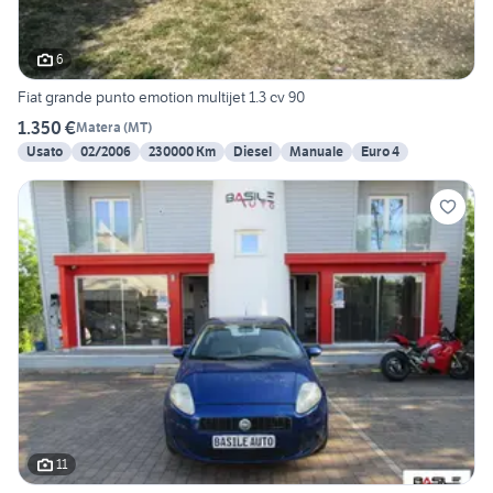
6
Fiat grande punto emotion multijet 1.3 cv 90
1.350 €
Matera
(
MT
)
Usato
02/2006
230000 Km
Diesel
Manuale
Euro 4
11