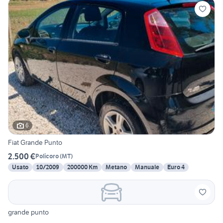
6
Fiat Grande Punto
2.500 €
Policoro
(
MT
)
Usato
10/2009
200000 Km
Metano
Manuale
Euro 4
grande punto