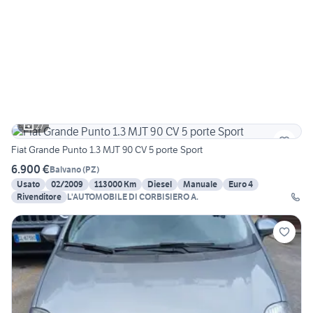
27
Fiat Grande Punto 1.3 MJT 90 CV 5 porte Sport
6.900 €
Balvano
(
PZ
)
Usato
02/2009
113000 Km
Diesel
Manuale
Euro 4
Rivenditore
L'AUTOMOBILE DI CORBISIERO A.