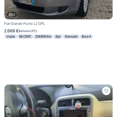
6
Fiat Grande Punto 1.2 GPL
2.000 €
Balvano
(
PZ
)
Usato
06/2007
236000 Km
Gpl
Manuale
Euro 4