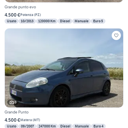
Grande punto evo
4.500 €
Potenza
(
PZ
)
Usato
10/2013
120000 Km
Diesel
Manuale
Euro 5
6
Grande Punto
4.500 €
Matera
(
MT
)
Usato
09/2007
247000 Km
Diesel
Manuale
Euro 4