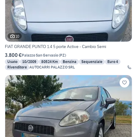
10
FIAT GRANDE PUNTO 1.4 5 porte Active - Cambio Semi
3.800 €
Palazzo San Gervasio
(
PZ
)
Usato
10/2009
80524 Km
Benzina
Sequenziale
Euro 4
Rivenditore
AUTOCARRI PALAZZO SRL