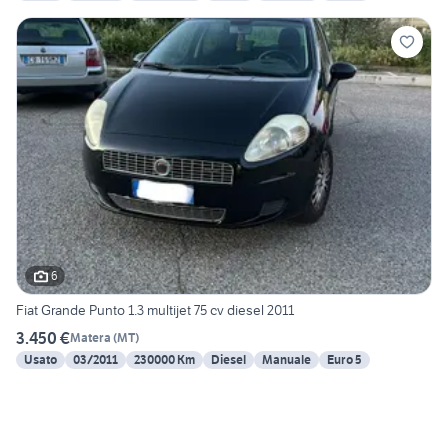
6
Fiat Grande Punto 1.3 multijet 75 cv diesel 2011
3.450 €
Matera
(
MT
)
Usato
03/2011
230000 Km
Diesel
Manuale
Euro 5