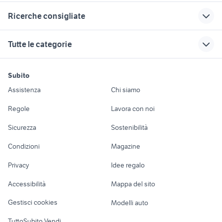
Correlati
Richerche simili
Suggerimenti
Ricerche consigliate
kia sportage auto
golf 8 gti
concessionari auto
Basilicata
usate lanciano
mercedes cla accessori auto
opel astra berlina 2v
auto usate pescara
Tutte le categorie
fiat muro lucano
auto usate niscemi
alfa 90
generatore elettrodomestici
auto volkswagen up Liguria
Emilia Romagna
auto monovolume
auto usate mantova
fiorino pick up
motori
immobili
lavoro e servizi
Basilicata
sepino
cucine castellaneta
halo 4 limited edition xbox 360
auto Napoli
Subito
Auto
Appartamenti
Offerte di lavoro
auto fiat bravo
provincia
tucano termoscud
oculari telescopio
lancia ypsilon Napoli provincia
Assistenza
Chi siamo
Basilicata
motori Roma
volkswagen caddy
Accessori Auto
Camere/Posti letto
Servizi
citroen c3 2019
auto usate reggio emilia
auto Teana
provincia
Regole
Lavora con noi
pick up
alfa 75 3.0 v6
pick up nissan navara
Moto e Scooter
Ville singole e a
Candidati in cerca di
auto usate chieti
ktm 640 moto
panda 2017
Sicurezza
Sostenibilità
schiera
lavoro
renault megane 2012
mercedes glk 220
auto Puglia
Accessori Moto
autoradio golf 5
clio 2.0 16v
Condizioni
Magazine
Terreni e rustici
Attrezzature di
Nautica
lavoro
motore ford fiesta 1.4 tdci
golf 3 1.9 tdi
Privacy
Idee regalo
Garage e box
auto usate con gancio traino
Caravan e Camper
auto usate barrafranca
Accessibilità
Mappa del sito
puglia
Loft, mansarde e
Veicoli commerciali
altro
Gestisci cookies
Modelli auto
Case vacanza
TuttoSubito Vendi