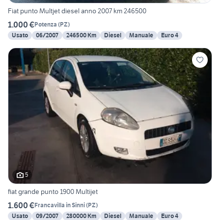
Fiat punto Multjet diesel anno 2007 km 246500
1.000 €
Potenza
(
PZ
)
Usato
06/2007
246500 Km
Diesel
Manuale
Euro 4
5
fiat grande punto 1900 Multijet
1.600 €
Francavilla in Sinni
(
PZ
)
Usato
09/2007
280000 Km
Diesel
Manuale
Euro 4