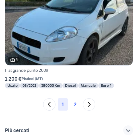
5
Fiat grande punto 2009
1.200 €
Pisticci
(
MT
)
Usato
03/2021
250000 Km
Diesel
Manuale
Euro 4
1
2
Più cercati