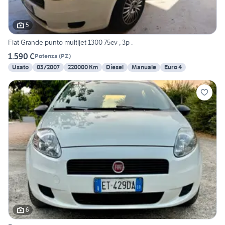
5
Fiat Grande punto multijet 1300 75cv , 3p .
1.590 €
Potenza
(
PZ
)
Usato
03/2007
220000 Km
Diesel
Manuale
Euro 4
6