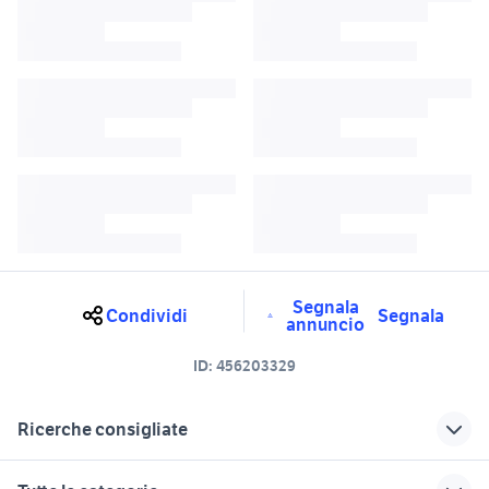
Segnala
Condividi
Segnala
annuncio
ID:
456203329
Ricerche consigliate
grande punto nuova
termostato grande punto