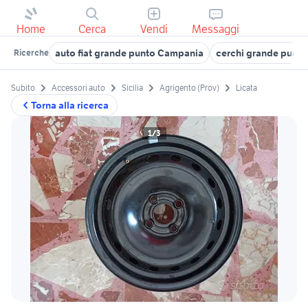
Home
Cerca
Vendi
Messaggi
auto fiat grande punto Campania
cerchi grande punto
Ricerche
Subito
Accessori auto
Sicilia
Agrigento (Prov)
Licata
Torna alla ricerca
1/3