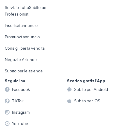
elettronica
per la casa e la
sports e hobby
auto usate lecco
regalo auto Roma
Servizio TuttoSubito per
persona
auto Puglia
golf 8 gti
Informatica
Animali
Professionisti
Arredamento e
golf 6
auto usate nettuno
Console e
Accessori per
Casalinghi
Inserisci annuncio
Videogiochi
animali
Elettrodomestici
Promuovi annuncio
Audio/Video
Musica e Film
Giardino e Fai da te
Consigli per la vendita
Fotografia
Libri e Riviste
Abbigliamento e
Negozi e Aziende
Telefonia
Strumenti Musicali
Accessori
Subito per le aziende
Sports
Tutto per i bambini
Seguici su
Scarica gratis l'App
Biciclette
Facebook
Subito per Android
Collezionismo
TikTok
Subito per iOS
Instagram
YouTube