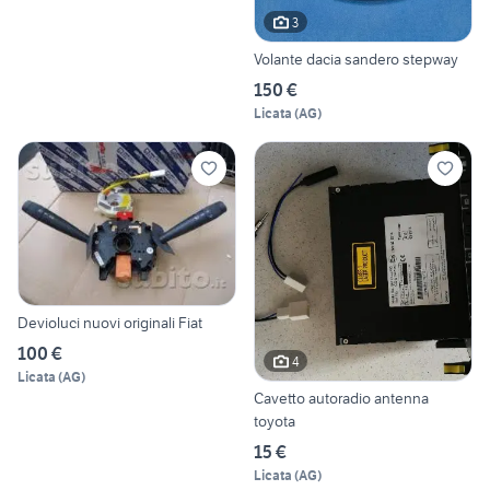
3
Volante dacia sandero stepway
150 €
Licata
(
AG
)
Devioluci nuovi originali Fiat
100 €
4
Licata
(
AG
)
Cavetto autoradio antenna
toyota
15 €
Licata
(
AG
)