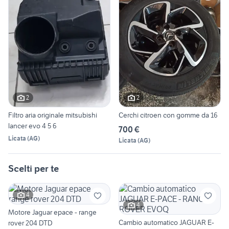
2
2
Filtro aria originale mitsubishi
Cerchi citroen con gomme da 16
lancer evo 4 5 6
700 €
Licata
(
AG
)
Licata
(
AG
)
Scelti per te
4
4
Motore Jaguar epace - range
Cambio automatico JAGUAR E-
rover 204 DTD