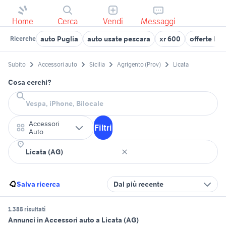
Home
Cerca
Vendi
Messaggi
auto Puglia
auto usate pescara
xr 600
offerte la
Ricerche
Subito
Accessori auto
Sicilia
Agrigento (Prov)
Licata
Cosa cerchi?
Accessori
Filtri
Auto
Salva ricerca
Dal più recente
1.388 risultati
Annunci in Accessori auto a Licata (AG)