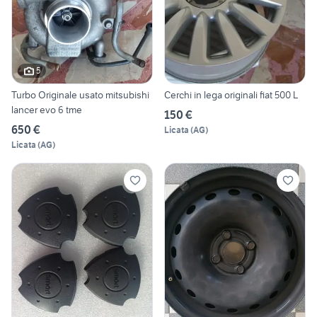
5
Turbo Originale usato mitsubishi
Cerchi in lega originali fiat 500 L
lancer evo 6 tme
150 €
650 €
Licata
(
AG
)
Licata
(
AG
)