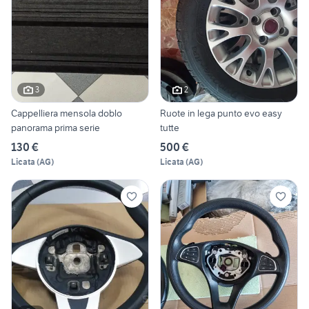
3
2
Cappelliera mensola doblo
Ruote in lega punto evo easy
panorama prima serie
tutte
130 €
500 €
Licata
(
AG
)
Licata
(
AG
)