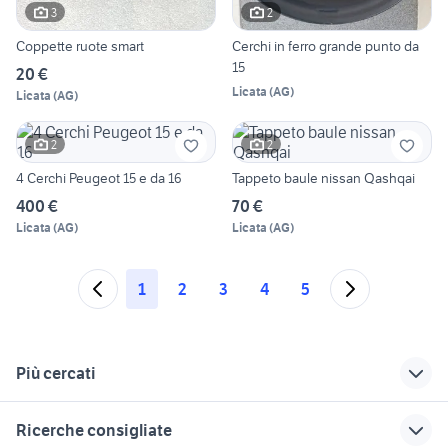
3
2
Coppette ruote smart
Cerchi in ferro grande punto da
15
20 €
Licata
(
AG
)
Licata
(
AG
)
2
2
4 Cerchi Peugeot 15 e da 16
Tappeto baule nissan Qashqai
400 €
70 €
Licata
(
AG
)
Licata
(
AG
)
1
2
3
4
5
Più cercati
Correlati
Richerche simili
Suggerimenti
Ricerche consigliate
pungiball giostre
harley davidson 883
biliardo usato