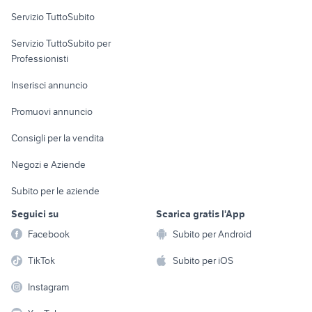
Servizio TuttoSubito
elettronica
per la casa e la
sports e hobby
Servizio TuttoSubito per
persona
Informatica
Animali
Professionisti
Arredamento e
Console e
Accessori per
Casalinghi
Inserisci annuncio
Videogiochi
animali
Elettrodomestici
Promuovi annuncio
Audio/Video
Musica e Film
Giardino e Fai da te
Consigli per la vendita
Fotografia
Libri e Riviste
Abbigliamento e
Negozi e Aziende
Telefonia
Strumenti Musicali
Accessori
Subito per le aziende
Sports
Tutto per i bambini
Seguici su
Scarica gratis l'App
Biciclette
Facebook
Subito per Android
Collezionismo
TikTok
Subito per iOS
Instagram