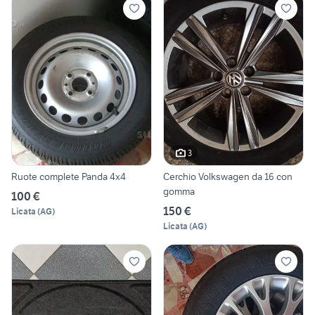
3
Ruote complete Panda 4x4
Cerchio Volkswagen da 16 con
gomma
100 €
150 €
Licata
(
AG
)
Licata
(
AG
)