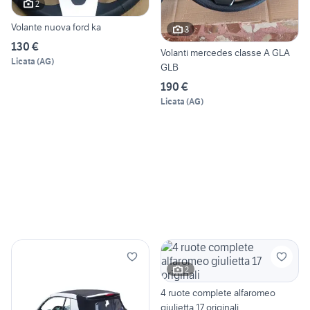
2
Volante nuova ford ka
3
130 €
Volanti mercedes classe A GLA
Licata
(
AG
)
GLB
190 €
Licata
(
AG
)
2
4 ruote complete alfaromeo
giulietta 17 originali