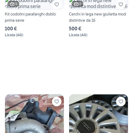
3
2
Kit codolini parafanghi doblo
Cerchi in lega new giulietta mod
prima serie
distintive da 16
100 €
500 €
Licata
(
AG
)
Licata
(
AG
)