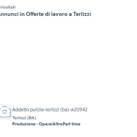
 risultati
nnunci in Offerte di lavoro a Terlizzi
Addetto pulizie-terlizzi (ba)-#20942
Terlizzi
(
BA
)
Produzione - Operai
Altro
Part time