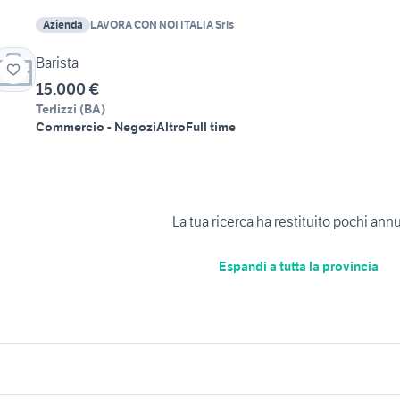
Azienda
LAVORA CON NOI ITALIA Srls
Barista
15.000 €
Terlizzi
(
BA
)
Commercio - Negozi
Altro
Full time
La tua ricerca ha restituito pochi ann
Espandi a tutta la provincia