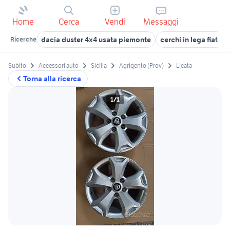
Home
Cerca
Vendi
Messaggi
dacia duster 4x4 usata piemonte
cerchi in lega fiat pa
Ricerche
Subito
Accessori auto
Sicilia
Agrigento (Prov)
Licata
Torna alla ricerca
1/1