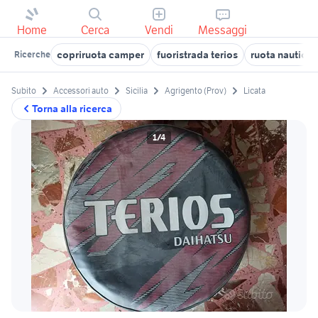
Home
Cerca
Vendi
Messaggi
copriruota camper
fuoristrada terios
ruota nautica
Ricerche
Subito
Accessori auto
Sicilia
Agrigento (Prov)
Licata
Torna alla ricerca
1/4