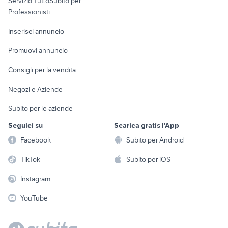
auto usate barrafranca
Servizio TuttoSubito per
persona
auto usate reggio emilia
Informatica
Animali
Professionisti
Arredamento e
Console e
Accessori per
Casalinghi
Inserisci annuncio
Videogiochi
animali
Elettrodomestici
Promuovi annuncio
Audio/Video
Musica e Film
Giardino e Fai da te
Consigli per la vendita
Fotografia
Libri e Riviste
Abbigliamento e
Negozi e Aziende
Telefonia
Strumenti Musicali
Accessori
Subito per le aziende
Sports
Tutto per i bambini
Seguici su
Scarica gratis l'App
Biciclette
Facebook
Subito per Android
Collezionismo
TikTok
Subito per iOS
Instagram
YouTube