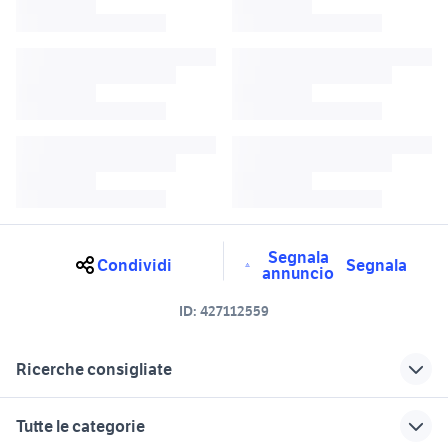
Segnala
Condividi
Segnala
annuncio
ID:
427112559
Ricerche consigliate
terios 2009
daihatsu terios auto
Tutte le categorie
daihatsu terios 2018
ruota casuale