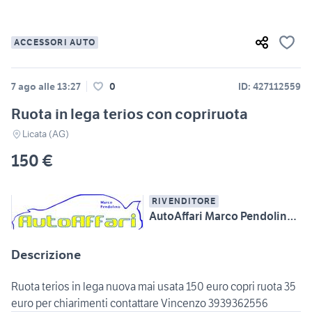
ACCESSORI AUTO
7 ago alle 13:27
0
ID: 427112559
Ruota in lega terios con copriruota
Licata (AG)
150 €
RIVENDITORE
AutoAffari Marco Pendolino SS115 km233 Licata (AG)
Descrizione
Ruota terios in lega nuova mai usata 150 euro copri ruota 35
euro per chiarimenti contattare Vincenzo 3939362556