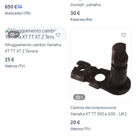
triumph. yamaha
650 €
30 €
Moncalieri
(
TO
)
Palermo
(
PA
)
4
Alloggiamento cambio Yamaha
XT TT XT Z Tenere
25 €
Oderzo
(
TV
)
5
Camma decompressione
Yamaha XT TT 550 e 600 - 1JK1
20 €
Oderzo
(
TV
)