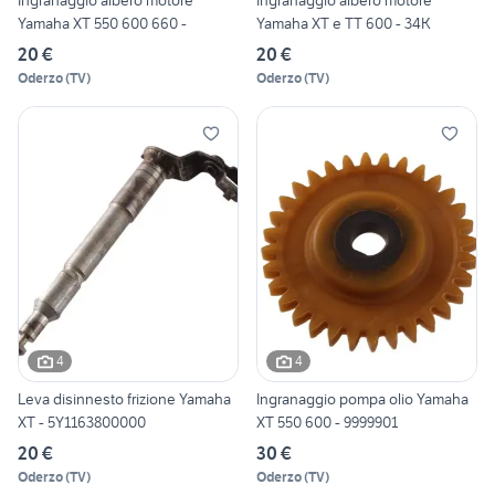
Ingranaggio albero motore
Ingranaggio albero motore
Yamaha XT 550 600 660 -
Yamaha XT e TT 600 - 34K
20 €
20 €
Oderzo
(
TV
)
Oderzo
(
TV
)
4
4
Leva disinnesto frizione Yamaha
Ingranaggio pompa olio Yamaha
XT - 5Y1163800000
XT 550 600 - 9999901
20 €
30 €
Oderzo
(
TV
)
Oderzo
(
TV
)