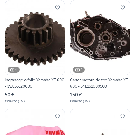
6
4
Ingranaggio folle Yamaha XT 600
Carter motore destro Yamaha XT
- 1VJ155120000
600 - 34L151000500
50 €
150 €
Oderzo
(
TV
)
Oderzo
(
TV
)