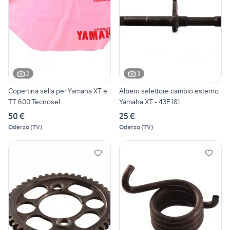
2
3
Copertina sella per Yamaha XT e
Albero selettore cambio esterno
TT 600 Tecnosel
Yamaha XT - 43F181
50 €
25 €
Oderzo
(
TV
)
Oderzo
(
TV
)