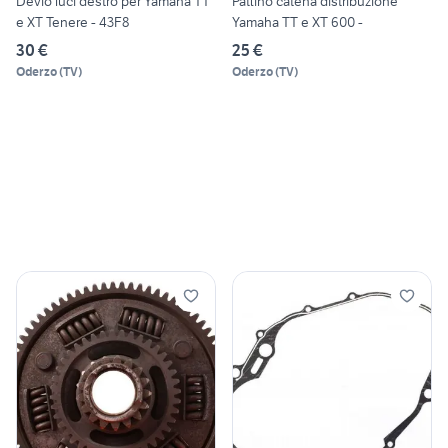
Devio luci destro per Yamaha TT
Pattino catena distribuzione
e XT Tenere - 43F8
Yamaha TT e XT 600 -
30 €
25 €
Oderzo
(
TV
)
Oderzo
(
TV
)