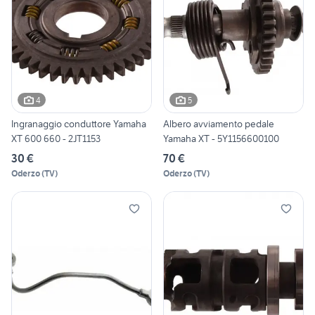
4
5
Ingranaggio conduttore Yamaha
Albero avviamento pedale
XT 600 660 - 2JT1153
Yamaha XT - 5Y1156600100
30 €
70 €
Oderzo
(
TV
)
Oderzo
(
TV
)