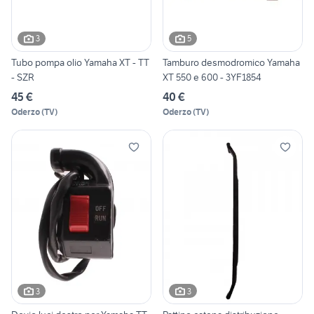
3
5
Tubo pompa olio Yamaha XT - TT
Tamburo desmodromico Yamaha
- SZR
XT 550 e 600 - 3YF1854
45 €
40 €
Oderzo
(
TV
)
Oderzo
(
TV
)
3
3