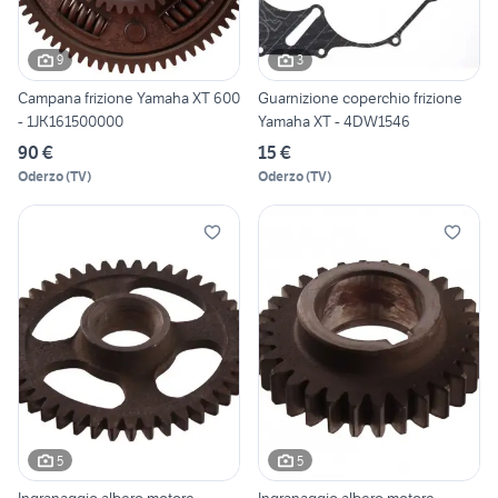
9
3
Campana frizione Yamaha XT 600
Guarnizione coperchio frizione
- 1JK161500000
Yamaha XT - 4DW1546
90 €
15 €
Oderzo
(
TV
)
Oderzo
(
TV
)
5
5