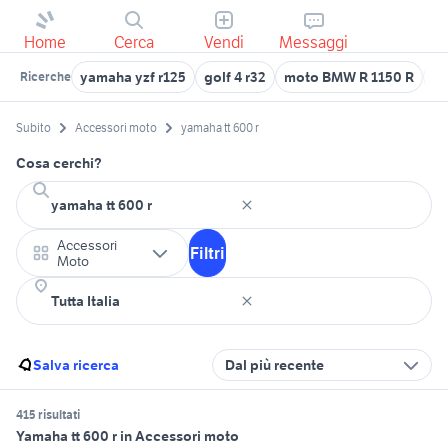
Home
Cerca
Vendi
Messaggi
yamaha yzf r125
golf 4 r32
moto BMW R 1150 R
ya
Ricerche
Subito
Accessori moto
yamaha tt 600 r
Cosa cerchi?
Accessori
Filtri
Moto
Salva ricerca
Dal più recente
415 risultati
Yamaha tt 600 r in Accessori moto