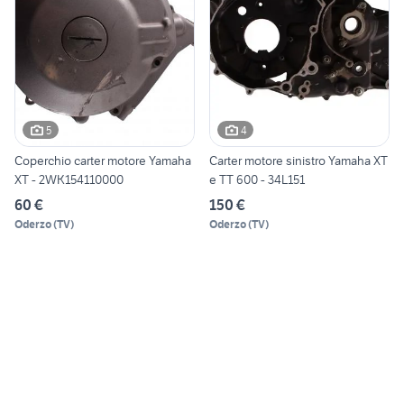
5
4
Coperchio carter motore Yamaha
Carter motore sinistro Yamaha XT
XT - 2WK154110000
e TT 600 - 34L151
60 €
150 €
Oderzo
(
TV
)
Oderzo
(
TV
)