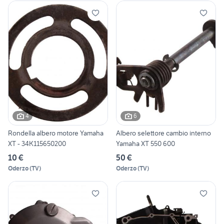
4
6
Rondella albero motore Yamaha
Albero selettore cambio interno
XT - 34K115650200
Yamaha XT 550 600
10 €
50 €
Oderzo
(
TV
)
Oderzo
(
TV
)