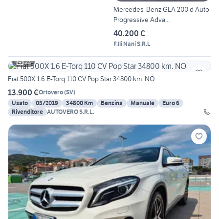
Mercedes-Benz GLA 200 d Auto
Progressive Adva...
40.200 €
F.lli Nani S.R.L
23
Fiat 500X 1.6 E-Torq 110 CV Pop Star 34800 km. NO
13.900 €
Ortovero
(
SV
)
Usato
05/2019
34800 Km
Benzina
Manuale
Euro 6
Rivenditore
AUTOVERO S.R.L.