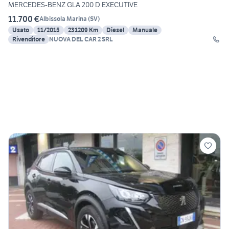
MERCEDES-BENZ GLA 200 D EXECUTIVE
11.700 €
Albissola Marina
(
SV
)
Usato
11/2015
231209 Km
Diesel
Manuale
Rivenditore
NUOVA DEL CAR 2 SRL