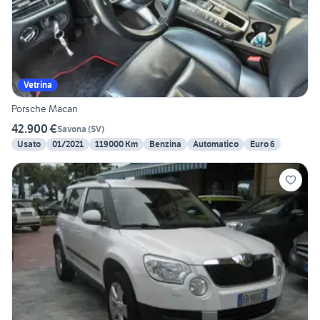
Vetrina
Porsche Macan
42.900 €
Savona
(
SV
)
Usato
01/2021
119000 Km
Benzina
Automatico
Euro 6