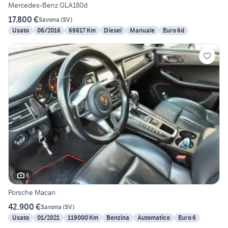
Mercedes-Benz GLA180d
17.800 €
Savona
(
SV
)
Usato
06/2016
69817 Km
Diesel
Manuale
Euro 6d
6
Porsche Macan
42.900 €
Savona
(
SV
)
Usato
01/2021
119000 Km
Benzina
Automatico
Euro 6