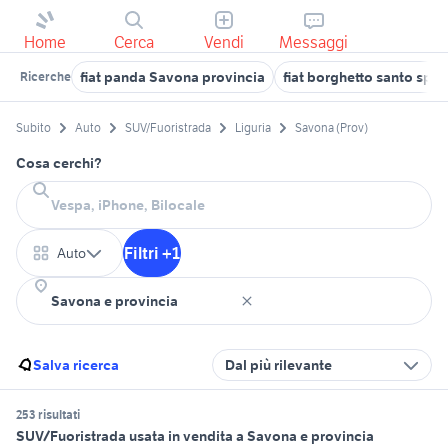
Home
Cerca
Vendi
Messaggi
fiat panda Savona provincia
fiat borghetto santo spiri
Ricerche
Subito
Auto
SUV/Fuoristrada
Liguria
Savona (Prov)
Cosa cerchi?
Filtri +1
Auto
Salva ricerca
Dal più rilevante
253 risultati
SUV/Fuoristrada usata in vendita a Savona e provincia