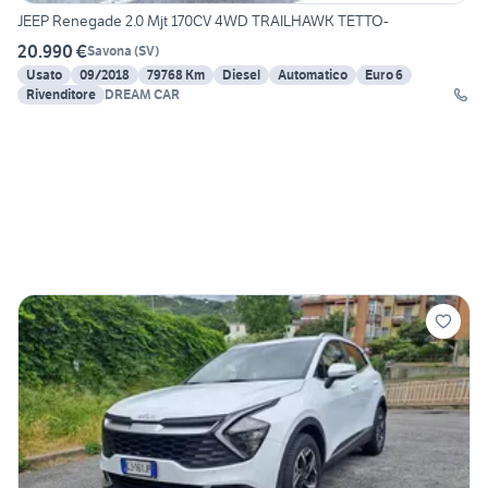
JEEP Renegade 2.0 Mjt 170CV 4WD TRAILHAWK TETTO-
20.990 €
Savona
(
SV
)
Usato
09/2018
79768 Km
Diesel
Automatico
Euro 6
Rivenditore
DREAM CAR