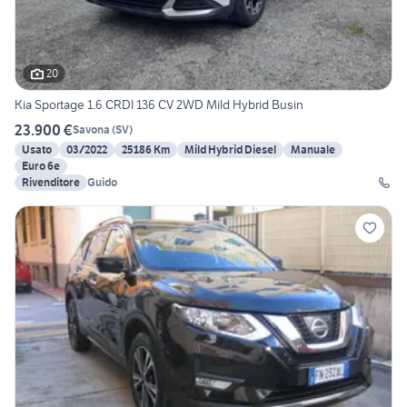
20
Kia Sportage 1.6 CRDI 136 CV 2WD Mild Hybrid Busin
23.900 €
Savona
(
SV
)
Usato
03/2022
25186 Km
Mild Hybrid Diesel
Manuale
Euro 6e
Rivenditore
Guido