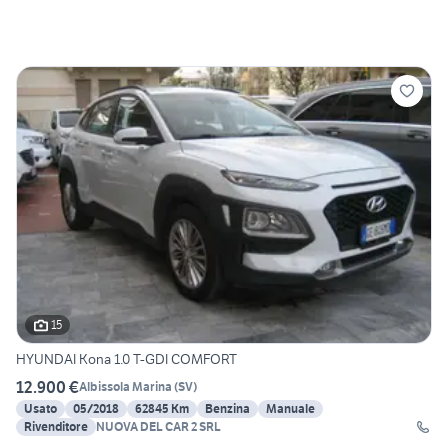
15
HYUNDAI Kona 1.0 T-GDI COMFORT
12.900 €
Albissola Marina
(
SV
)
Usato
05/2018
62845 Km
Benzina
Manuale
Rivenditore
NUOVA DEL CAR 2 SRL