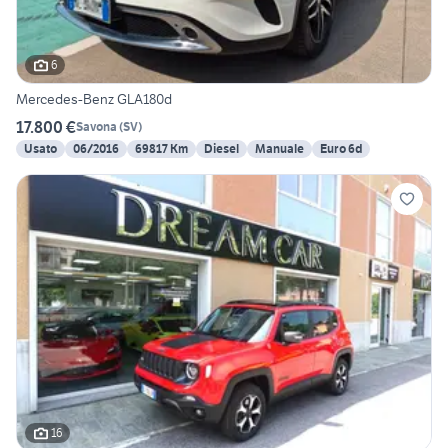
6
Mercedes-Benz GLA180d
17.800 €
Savona
(
SV
)
Usato
06/2016
69817 Km
Diesel
Manuale
Euro 6d
16