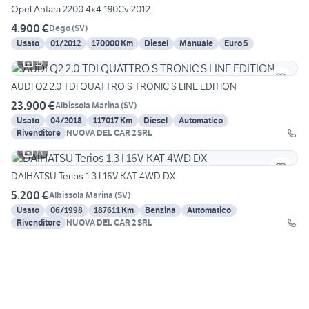
Opel Antara 2200 4x4 190Cv 2012
4.900 €
Dego
(
SV
)
Usato
01/2012
170000 Km
Diesel
Manuale
Euro 5
15
AUDI Q2 2.0 TDI QUATTRO S TRONIC S LINE EDITION
23.900 €
Albissola Marina
(
SV
)
Usato
04/2018
117017 Km
Diesel
Automatico
Rivenditore
NUOVA DEL CAR 2 SRL
13
DAIHATSU Terios 1.3 I 16V KAT 4WD DX
5.200 €
Albissola Marina
(
SV
)
Usato
06/1998
187611 Km
Benzina
Automatico
Rivenditore
NUOVA DEL CAR 2 SRL