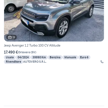
19
Jeep Avenger 1.2 Turbo 100 CV Altitude
17.490 €
Ortovero
(
SV
)
Usato
04/2024
39990 Km
Benzina
Manuale
Euro 6
Rivenditore
AUTOVERO S.R.L.