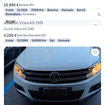
20.890 €
Savona
(
SV
)
Usato
11/2023
27000 Km
Benzina
Manuale
Euro 6
Rivenditore
AC Motors
5
Suzuki Vitara ASI 1989
4.200 €
Tovo San Giacomo
(
SV
)
Usato
02/1989
180000 Km
Gpl
Manuale