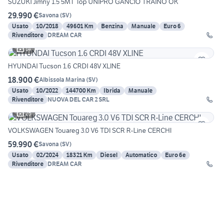
SUZUKI Jimny 1.5 5MT Top UNIPRO GANCIO TRAINO OK
29.990 €
Savona
(
SV
)
Usato
10/2018
49601 Km
Benzina
Manuale
Euro 6
Rivenditore
DREAM CAR
14
HYUNDAI Tucson 1.6 CRDI 48V XLINE
18.900 €
Albissola Marina
(
SV
)
Usato
10/2022
144700 Km
Ibrida
Manuale
Rivenditore
NUOVA DEL CAR 2 SRL
25
VOLKSWAGEN Touareg 3.0 V6 TDI SCR R-Line CERCHI
59.990 €
Savona
(
SV
)
Usato
02/2024
18321 Km
Diesel
Automatico
Euro 6e
Rivenditore
DREAM CAR