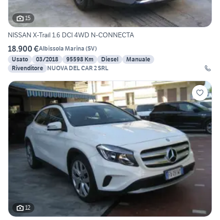
15
NISSAN X-Trail 1.6 DCI 4WD N-CONNECTA
18.900 €
Albissola Marina
(
SV
)
Usato
03/2018
95598 Km
Diesel
Manuale
Rivenditore
NUOVA DEL CAR 2 SRL
12