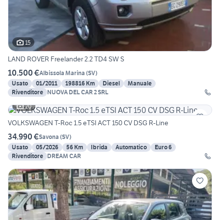
15
LAND ROVER Freelander 2.2 TD4 SW S
10.500 €
Albissola Marina
(
SV
)
Usato
01/2011
198816 Km
Diesel
Manuale
Rivenditore
NUOVA DEL CAR 2 SRL
20
VOLKSWAGEN T-Roc 1.5 eTSI ACT 150 CV DSG R-Line
34.990 €
Savona
(
SV
)
Usato
05/2026
56 Km
Ibrida
Automatico
Euro 6
Rivenditore
DREAM CAR