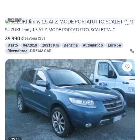
17
SUZUKI Jimny 1.5 AT Z-MODE PORTATUTTO-SCALETTA-G
39.990 €
Savona
(
SV
)
Usato
04/2019
28913 Km
Benzina
Automatico
Euro 6e
Rivenditore
DREAM CAR
15