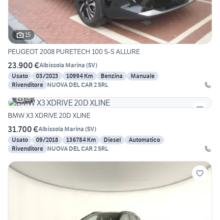
15
PEUGEOT 2008 PURETECH 100 S-S ALLURE
23.900 €
Albissola Marina
(
SV
)
Usato
03/2023
10994 Km
Benzina
Manuale
Rivenditore
NUOVA DEL CAR 2 SRL
15
BMW X3 XDRIVE 20D XLINE
31.700 €
Albissola Marina
(
SV
)
Usato
09/2018
136784 Km
Diesel
Automatico
Rivenditore
NUOVA DEL CAR 2 SRL