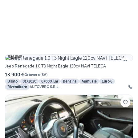
23
Jeep Renegade 1.0 T3 Night Eagle 120cv NAVI TELECA
13.900 €
Ortovero
(
SV
)
Usato
01/2020
67000 Km
Benzina
Manuale
Euro 6
Rivenditore
AUTOVERO S.R.L.