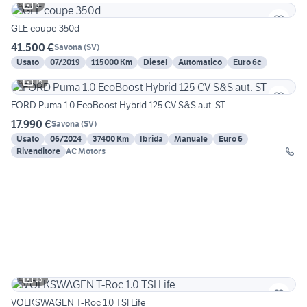
6
GLE coupe 350d
41.500 €
Savona
(
SV
)
Usato
07/2019
115000 Km
Diesel
Automatico
Euro 6c
15
FORD Puma 1.0 EcoBoost Hybrid 125 CV S&S aut. ST
17.990 €
Savona
(
SV
)
Usato
06/2024
37400 Km
Ibrida
Manuale
Euro 6
Rivenditore
AC Motors
13
VOLKSWAGEN T-Roc 1.0 TSI Life