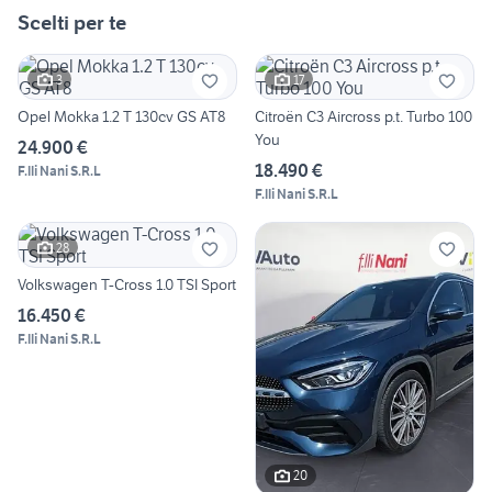
Scelti per te
3
17
Opel Mokka 1.2 T 130cv GS AT8
Citroën C3 Aircross p.t. Turbo 100
You
24.900 €
18.490 €
F.lli Nani S.R.L
F.lli Nani S.R.L
28
Volkswagen T-Cross 1.0 TSI Sport
16.450 €
F.lli Nani S.R.L
20