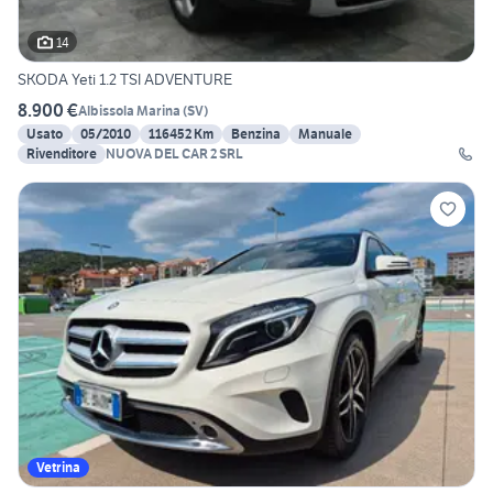
14
SKODA Yeti 1.2 TSI ADVENTURE
8.900 €
Albissola Marina
(
SV
)
Usato
05/2010
116452 Km
Benzina
Manuale
Rivenditore
NUOVA DEL CAR 2 SRL
Vetrina