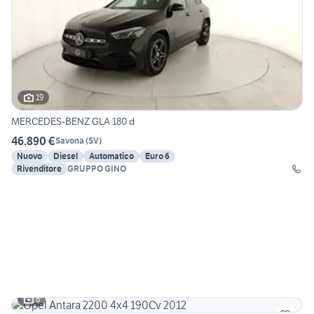
19
MERCEDES-BENZ GLA 180 d
46.890 €
Savona
(
SV
)
Nuovo
Diesel
Automatico
Euro 6
Rivenditore
GRUPPO GINO
6