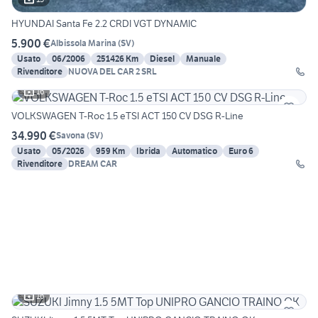
HYUNDAI Santa Fe 2.2 CRDI VGT DYNAMIC
5.900 €
Albissola Marina
(
SV
)
Usato
06/2006
251426 Km
Diesel
Manuale
Rivenditore
NUOVA DEL CAR 2 SRL
16
VOLKSWAGEN T-Roc 1.5 eTSI ACT 150 CV DSG R-Line
34.990 €
Savona
(
SV
)
Usato
05/2026
959 Km
Ibrida
Automatico
Euro 6
Rivenditore
DREAM CAR
16