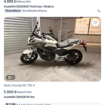
4.999 €
Milano
(
MI
)
Usato
04/2019
25817 Km
Cross / Enduro
Rivenditore
Mundimoto Milano
5
Moto Honda NC 750 X
5.900 €
Napoli
(
NA
)
Usato
05/2019
28743 Km
6