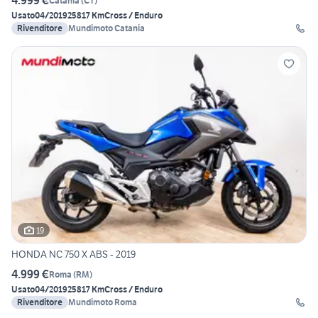
4.999 €
Catania
(
CT
)
Usato
04/2019
25817 Km
Cross / Enduro
Rivenditore
Mundimoto Catania
19
HONDA NC 750 X ABS - 2019
4.999 €
Roma
(
RM
)
Usato
04/2019
25817 Km
Cross / Enduro
Rivenditore
Mundimoto Roma