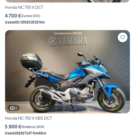
Honda NC 750 X DCT
4.700 €
Cuneo
(
CN
)
Usato
03/2019
32520 Km
5
Honda NC 750 X ABS DCT
5.900 €
Modena
(
MO
)
Usato
2019
17147 Km
Altro