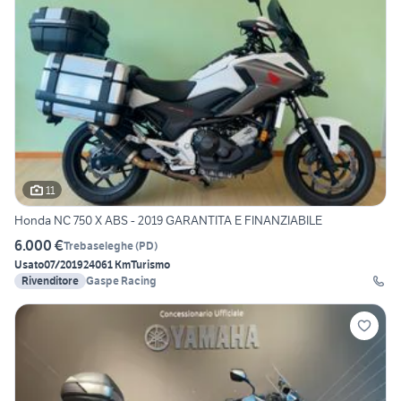
11
Honda NC 750 X ABS - 2019 GARANTITA E FINANZIABILE
6.000 €
Trebaseleghe
(
PD
)
Usato
07/2019
24061 Km
Turismo
Rivenditore
Gaspe Racing