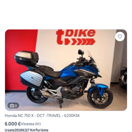
8
Honda NC 750 X - DCT -TRAVEL - 6200KM
6.000 €
Vicenza
(
VI
)
Usato
2019
6217 Km
Turismo