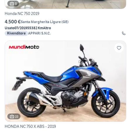
8
Honda NC 750 2019
4.500 €
Santa Margherita Ligure
(
GE
)
Usato
07/2019
55382 Km
Altro
Rivenditore
APPARI S.N.C.
19
HONDA NC 750 X ABS - 2019