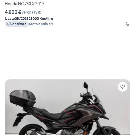
Honda NC 750 X 2019
4.900 €
Verona
(
VR
)
Usato
05/2019
28000 Km
Altro
Rivenditore
Motolandia srl