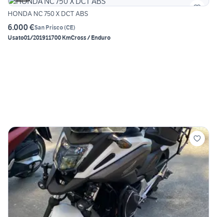
HONDA NC 750 X DCT ABS
6.000 €
San Prisco
(
CE
)
Usato
01/2019
11700 Km
Cross / Enduro