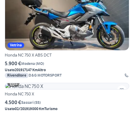
Vetrina
Honda NC 750 X ABS DCT
5.900 €
Modena
(
MO
)
Usato
2019
17147 Km
Altro
Rivenditore
D&G MOTORSPORT
4
Honda NC 750 X
4.500 €
Sassari
(
SS
)
Usato
02/2019
19000 Km
Turismo