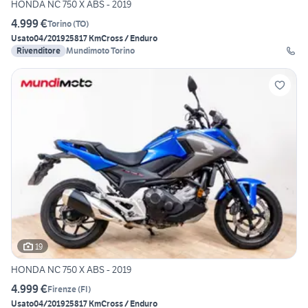
HONDA NC 750 X ABS - 2019
4.999 €
Torino
(
TO
)
Usato
04/2019
25817 Km
Cross / Enduro
Rivenditore
Mundimoto Torino
19
HONDA NC 750 X ABS - 2019
4.999 €
Firenze
(
FI
)
Usato
04/2019
25817 Km
Cross / Enduro