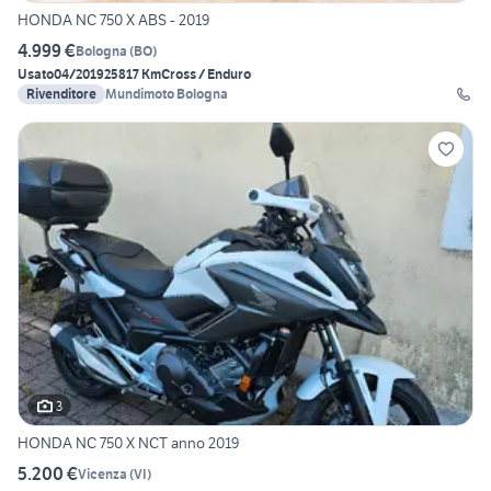
HONDA NC 750 X ABS - 2019
4.999 €
Bologna
(
BO
)
Usato
04/2019
25817 Km
Cross / Enduro
Rivenditore
Mundimoto Bologna
3
HONDA NC 750 X NCT anno 2019
5.200 €
Vicenza
(
VI
)