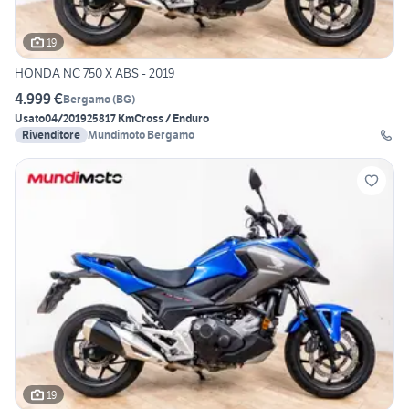
19
HONDA NC 750 X ABS - 2019
4.999 €
Bergamo
(
BG
)
Usato
04/2019
25817 Km
Cross / Enduro
Rivenditore
Mundimoto Bergamo
19