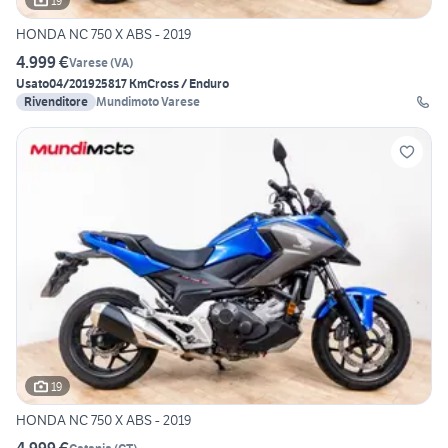
19
HONDA NC 750 X ABS - 2019
4.999 €
Varese
(
VA
)
Usato
04/2019
25817 Km
Cross / Enduro
Rivenditore
Mundimoto Varese
19
HONDA NC 750 X ABS - 2019