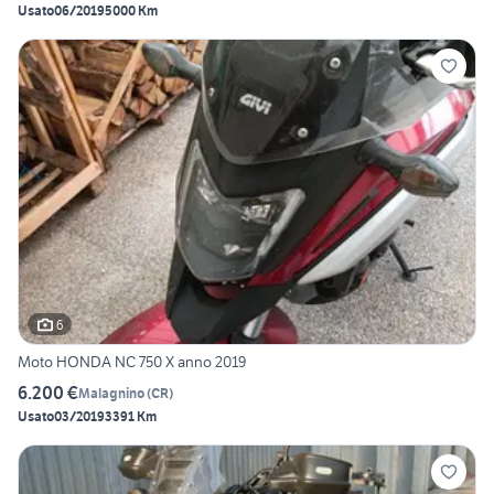
Usato
06/2019
5000 Km
6
Moto HONDA NC 750 X anno 2019
6.200 €
Malagnino
(
CR
)
Usato
03/2019
3391 Km