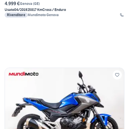
4.999 €
Genova
(
GE
)
Usato
04/2019
25817 Km
Cross / Enduro
Rivenditore
Mundimoto Genova