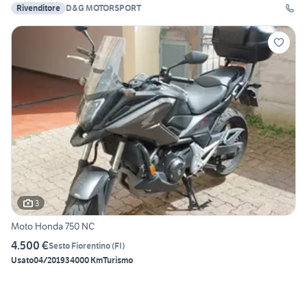
Rivenditore
D&G MOTORSPORT
3
Moto Honda 750 NC
4.500 €
Sesto Fiorentino
(
FI
)
Usato
04/2019
34000 Km
Turismo