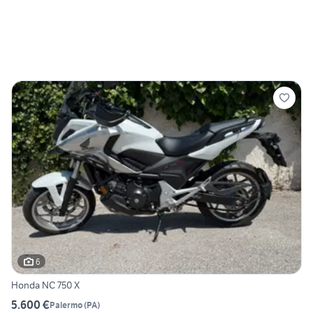
6
Honda NC 750 X
5.600 €
Palermo
(
PA
)