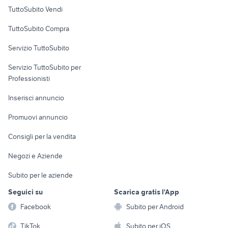
Case vacanza
TuttoSubito Vendi
Uffici e Locali
TuttoSubito Compra
commerciali
Servizio TuttoSubito
elettronica
per la casa e la
sports e hobby
Servizio TuttoSubito per
persona
Informatica
Animali
Professionisti
Arredamento e
Console e
Accessori per
Casalinghi
Inserisci annuncio
Videogiochi
animali
Elettrodomestici
Promuovi annuncio
Audio/Video
Musica e Film
Giardino e Fai da te
Consigli per la vendita
Fotografia
Libri e Riviste
Abbigliamento e
Negozi e Aziende
Telefonia
Strumenti Musicali
Accessori
Subito per le aziende
Sports
Tutto per i bambini
Seguici su
Scarica gratis l'App
Biciclette
Facebook
Subito per Android
Collezionismo
TikTok
Subito per iOS