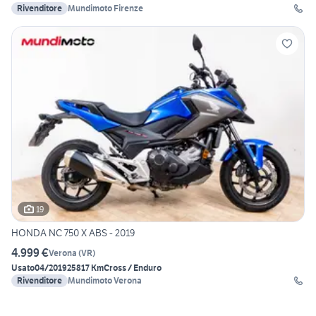
Rivenditore
Mundimoto Firenze
19
HONDA NC 750 X ABS - 2019
4.999 €
Verona
(
VR
)
Usato
04/2019
25817 Km
Cross / Enduro
Rivenditore
Mundimoto Verona