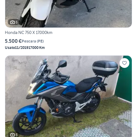
6
Honda NC 750 X 17.000km
5.500 €
Pescara
(
PE
)
Usato
11/2019
17000 Km
6