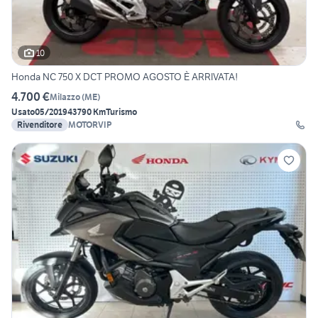
10
Honda NC 750 X DCT PROMO AGOSTO È ARRIVATA!
4.700 €
Milazzo
(
ME
)
Usato
05/2019
43790 Km
Turismo
Rivenditore
MOTORVIP