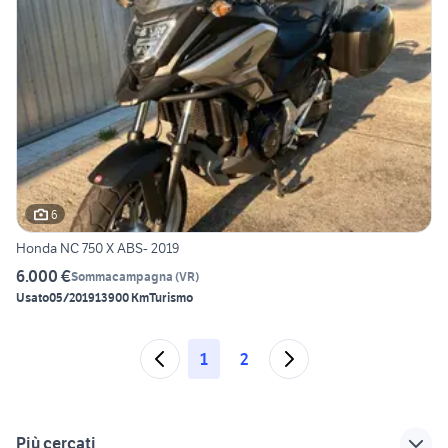
6
Honda NC 750 X ABS- 2019
6.000 €
Sommacampagna
(
VR
)
Usato
05/2019
13900 Km
Turismo
1
2
Più cercati