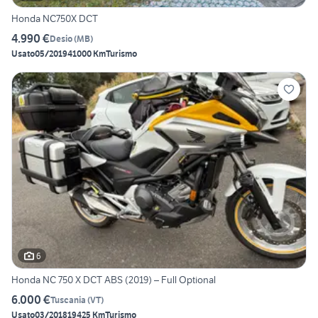
Honda NC750X DCT
4.990 €
Desio
(
MB
)
Usato
05/2019
41000 Km
Turismo
6
Honda NC 750 X DCT ABS (2019) – Full Optional
6.000 €
Tuscania
(
VT
)
Usato
03/2018
19425 Km
Turismo