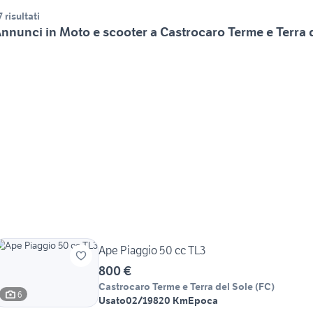
7 risultati
nnunci in Moto e scooter a Castrocaro Terme e Terra 
Ape Piaggio 50 cc TL3
800 €
Castrocaro Terme e Terra del Sole
(
FC
)
6
Usato
02/1982
0 Km
Epoca