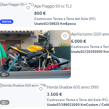
Ape Piaggio 50 cc TL3
800 €
Castrocaro Terme e Terra del Sole
(
FC
)
Vetrina
Usato
02/1982
0 Km
Epoca
Aprilia tuono 1100 an
6.000 €
Castrocaro Terme e Terr
Usato
02/2025
3500 Km
4
Honda Shadow 600 anno 1990
3.500 €
Castrocaro Terme e Terra del Sole
(
FC
)
6
Usato
07/1990
21000 Km
Custom / Café