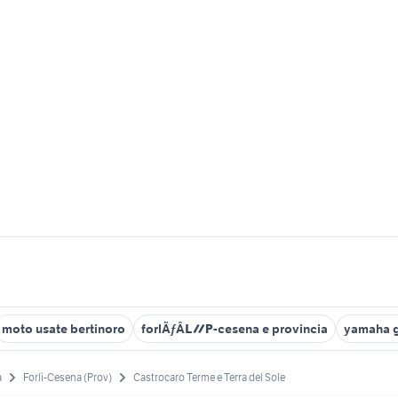
moto usate bertinoro
forlÃƒÂ¬-cesena e provincia
yamaha 
a
Forlì-Cesena (Prov)
Castrocaro Terme e Terra del Sole