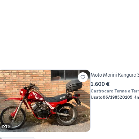
Moto Morini Kanguro 3
1.600 €
Castrocaro Terme e Terr
Usato
06/1985
20105 K
6