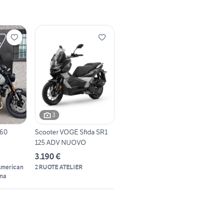
3
660
Scooter VOGE Sfida SR1
125 ADV NUOVO
3.190 €
American
2 RUOTE ATELIER
gna