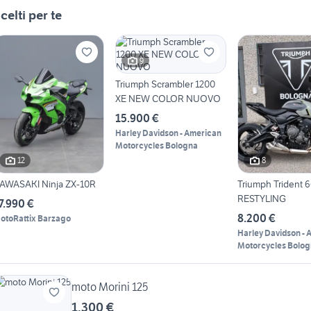
celti per te
9
Triumph Scrambler 1200
XE NEW COLOR NUOVO
15.900 €
Harley Davidson - American
Motorcycles Bologna
12
8
AWASAKI Ninja ZX-10R
Triumph Trident 
RESTYLING
7.990 €
8.200 €
otoRattix Barzago
Harley Davidson - 
Motorcycles Bolo
moto Morini 125
1.300 €