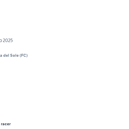
no 2025
a del Sole
(
FC
)
 racer