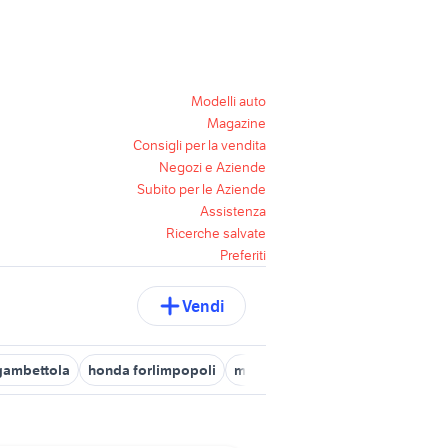
Modelli auto
Magazine
Consigli per la vendita
Negozi e Aziende
Subito per le Aziende
Assistenza
Ricerche salvate
Preferiti
Vendi
gambettola
honda forlimpopoli
moto usate longiano
moto usa