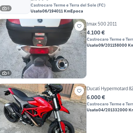
Castrocaro Terme e Terra del Sole
(
FC
)
6
Usato
06/1940
11 Km
Epoca
tmax 500 2011
4.100 €
Castrocaro Terme e Terr
Usato
09/2011
58000 K
6
Ducati Hypermotard 8
6.000 €
Castrocaro Terme e Terr
Usato
04/2013
32000 K