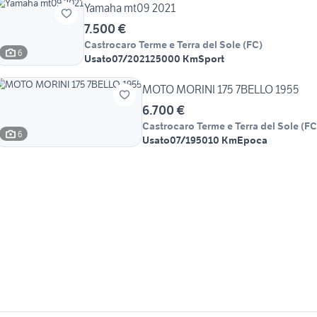
Yamaha mt09 2021
7.500 €
Castrocaro Terme e Terra del Sole
(
FC
)
6
Usato
07/2021
25000 Km
Sport
MOTO MORINI 175 7BELLO 1955
6.700 €
Castrocaro Terme e Terra del Sole
(
FC
6
Usato
07/1950
10 Km
Epoca