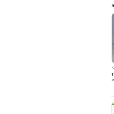
S
K
1
M