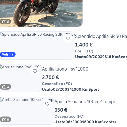
6
Splendido Aprilia SR 50 R
1.400 €
Forli'
(
FC
)
Vetrina
Usato
09/2003
9816 Km
Scoo
Aprilia tuono “rsv” 1000
2.700 €
Cesenatico
(
FC
)
4
Usato
02/2003
41000 Km
Sport
Aprilia Scarabeo 100cc 4 tempi
650 €
Cesenatico
(
FC
)
6
Usato
06/2009
96000 Km
Scooter