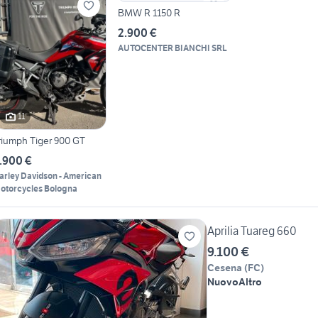
BMW R 1150 R
2.900 €
AUTOCENTER BIANCHI SRL
11
riumph Tiger 900 GT
.900 €
arley Davidson - American
otorcycles Bologna
Aprilia Tuareg 660
9.100 €
Cesena
(
FC
)
Nuovo
Altro