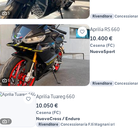
5
Rivenditore
Concessionari
Aprilia RS 660
10.400 €
Cesena
(
FC
)
Nuovo
Sport
6
Rivenditore
Concessionari
Aprilia Tuareg 660
10.050 €
Cesena
(
FC
)
Nuovo
Cross / Enduro
7
Rivenditore
Concessionaria F.lli Magnani srl