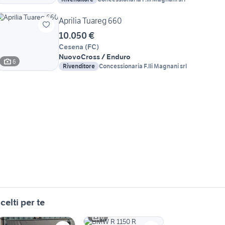
Aprilia Tuareg 660
10.050 €
Cesena
(
FC
)
Nuovo
Cross / Enduro
6
Rivenditore
Concessionaria F.lli Magnani srl
celti per te
6