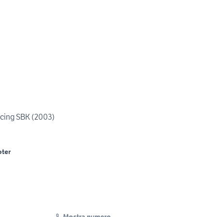
acing SBK (2003)
ter
Mostra numero