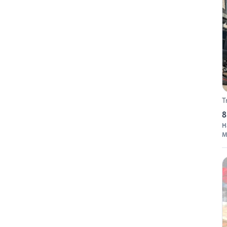
T
8
H
M