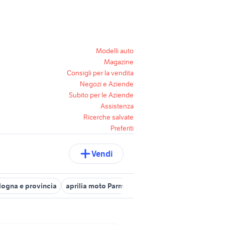
Modelli auto
Magazine
Consigli per la vendita
Negozi e Aziende
Subito per le Aziende
Assistenza
Ricerche salvate
Preferiti
Vendi
ologna e provincia
aprilia moto Parma provincia
aprilia accessor