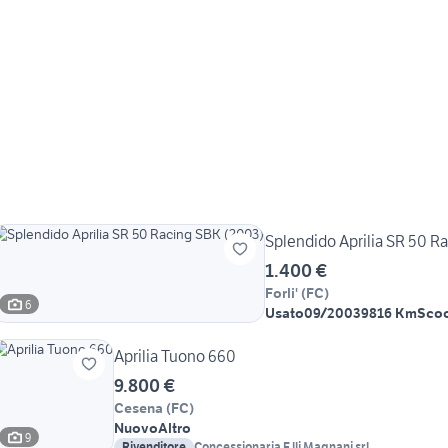
Splendido Aprilia SR 50 R
1.400 €
Forli'
(
FC
)
6
Usato
09/2003
9816 Km
Scoo
Aprilia Tuono 660
9.800 €
Cesena
(
FC
)
Nuovo
Altro
9
Rivenditore
Concessionaria F.lli Magnani srl