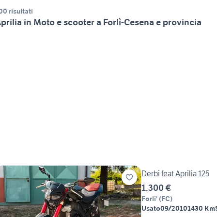
00 risultati
prilia in Moto e scooter a Forlì-Cesena e provincia
Derbi feat Aprilia 125
1.300 €
Forli'
(
FC
)
Usato
09/2010
1430 Km