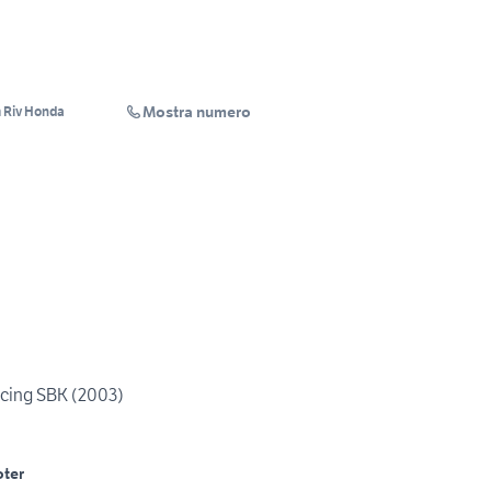
Mostra numero
SPACE MOTORS Concess Benelli-Keeway-Sym Riv Honda
acing SBK (2003)
ter