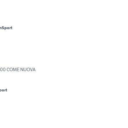
m
Sport
200 COME NUOVA
port