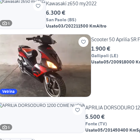
Kawasaki z650 my2022
6.300 €
San Paolo
(
BS
)
6
Usato
03/2022
11500 Km
Altro
Scooter 50 Aprilia SR 
1.900 €
Gallipoli
(
LE
)
Usato
05/2009
18000 K
Vetrina
APRILIA DORSODURO 1
5.500 €
Fonte
(
TV
)
6
Usato
05/2014
50400 Km
S