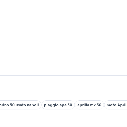
rino 50 usato napoli
piaggio ape 50
aprilia mx 50
moto April