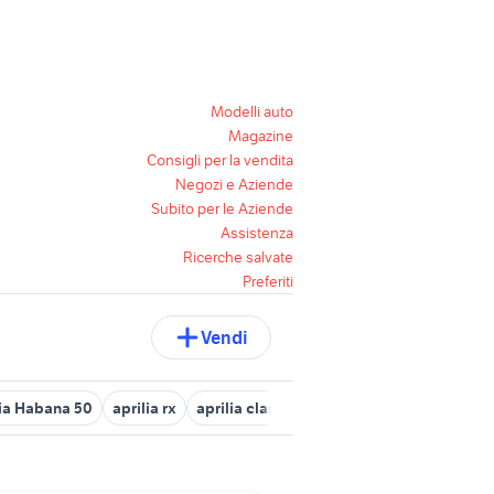
Modelli auto
Magazine
Consigli per la vendita
Negozi e Aziende
Subito per le Aziende
Assistenza
Ricerche salvate
Preferiti
Vendi
ia Habana 50
aprilia rx
aprilia classic 50 moto
malaguti xtm 5