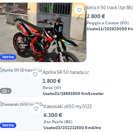
beta rr 50 track (tpr 86
2.800 €
Poggio a Caiano
(
PO
)
Usato
11/2019
20000 K
Vetrina
Aprilia SR 50 harada Lc
1.800 €
Rosa'
(
VI
)
4
Usato
01/1998
3800 Km
Scooter
Kawasaki z650 my2022
6.300 €
San Paolo
(
BS
)
Vetrina
Usato
03/2022
11500 Km
Altro