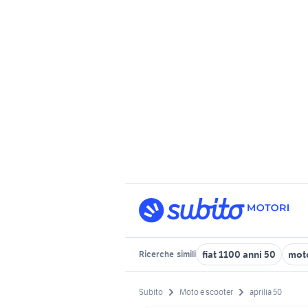
fiat 1100 anni 50
moto
Ricerche
simili
Subito
Moto e scooter
aprilia 50