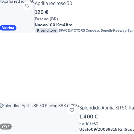
Aprilia red rose 50
120 €
Fasano
(
BR
)
Nuovo
100 Km
Altro
Vetrina
Rivenditore
Splendido Aprilia SR 50 R
1.400 €
Forli'
(
FC
)
6
Usato
09/2003
9816 Km
Scoo