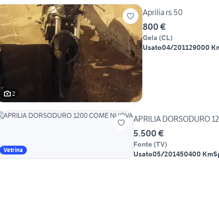
Aprilia rs 50
800 €
Gela
(
CL
)
Usato
04/2011
29000 K
2
APRILIA DORSODURO 1
5.500 €
Fonte
(
TV
)
Vetrina
Usato
05/2014
50400 Km
S