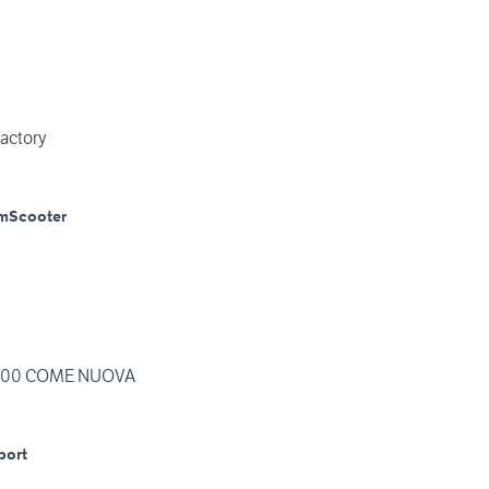
Factory
m
Scooter
200 COME NUOVA
port