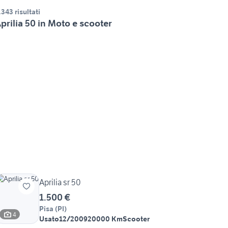
.343 risultati
prilia 50 in Moto e scooter
Aprilia sr 50
1.500 €
Pisa
(
PI
)
4
Usato
12/2009
20000 Km
Scooter