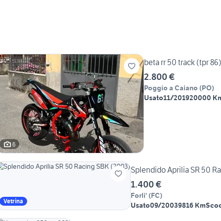
beta rr 50 track (tpr 86
2.800 €
Poggio a Caiano
(
PO
)
Usato
11/2019
20000 K
6
Splendido Aprilia SR 50 R
1.400 €
Forli'
(
FC
)
Vetrina
Usato
09/2003
9816 Km
Scoo