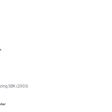
)
m
acing SBK (2003)
ter