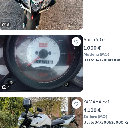
6
Aprila 50 cc
1.000 €
Modena
(
MO
)
Usato
04/2004
1 Km
2
YAMAHA FZ1
4.100 €
Soliera
(
MO
)
Usato
04/2006
35000 