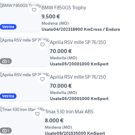
BMW F850GS Trophy
9.500 €
Modena
(
MO
)
Vetrina
Usato
04/2023
18900 Km
Cross / Enduro
Aprilia RSV mille SP 76/150
70.000 €
Medolla
(
MO
)
5
Usato
05/2000
1000 Km
Sport
Aprilia RSV mille SP 76/150
70.000 €
Medolla
(
MO
)
Vetrina
Usato
05/2000
1000 Km
Sport
Tmax 530 Iron Max ABS
8.000 €
Modena
(
MO
)
5
Usato
09/2015
35000 Km
Sport