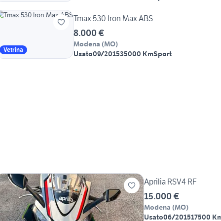
Tmax 530 Iron Max ABS
8.000 €
Modena
(
MO
)
Vetrina
Usato
09/2015
35000 Km
Sport
Aprilia RSV4 RF
15.000 €
Modena
(
MO
)
Usato
06/2015
17500 K