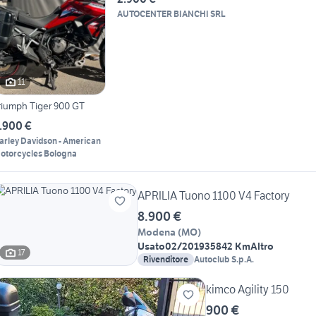
AUTOCENTER BIANCHI SRL
11
riumph Tiger 900 GT
.900 €
arley Davidson - American
otorcycles Bologna
APRILIA Tuono 1100 V4 Factory
8.900 €
Modena
(
MO
)
Usato
02/2019
35842 Km
Altro
17
Rivenditore
Autoclub S.p.A.
kimco Agility 150
900 €