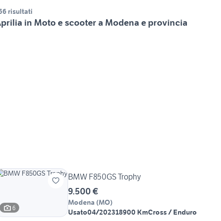
56 risultati
prilia in Moto e scooter a Modena e provincia
BMW F850GS Trophy
9.500 €
Modena
(
MO
)
6
Usato
04/2023
18900 Km
Cross / Enduro