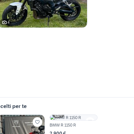
4
celti per te
6
BMW R 1150 R
2.900 €