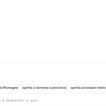
ilia Romagna
aprilia a ravenna e provincia
aprilia accessori moto
a
Modena (Prov)
aprilia