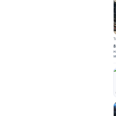
T
8
H
M