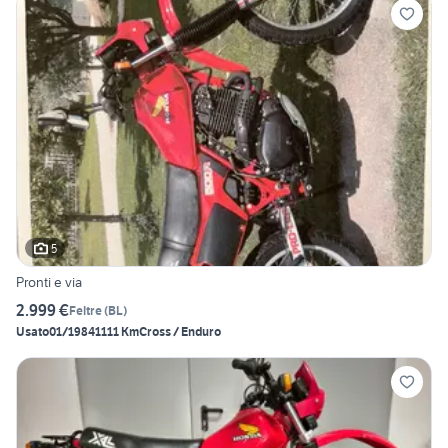
5
Pronti e via
2.999 €
Feltre
(
BL
)
Usato
01/1984
1111 Km
Cross / Enduro