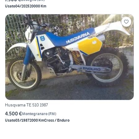
Usato
04/2025
20000 Km
Husqvarna TE 510 1987
4.500 €
Montegranaro
(
FM
)
Usato
03/1987
2000 Km
Cross / Enduro