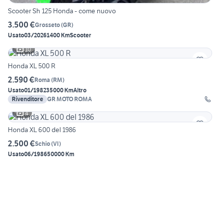
Scooter Sh 125 Honda - come nuovo
3.500 €
Grosseto
(
GR
)
Usato
03/2026
1400 Km
Scooter
10
Honda XL 500 R
2.590 €
Roma
(
RM
)
Usato
01/1982
35000 Km
Altro
Rivenditore
GR MOTO ROMA
4
Honda XL 600 del 1986
2.500 €
Schio
(
VI
)
Usato
06/1986
50000 Km