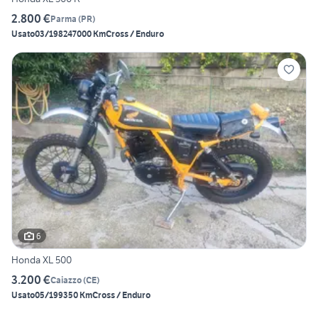
2.800 €
Parma
(
PR
)
Usato
03/1982
47000 Km
Cross / Enduro
6
Honda XL 500
3.200 €
Caiazzo
(
CE
)
Usato
05/1993
50 Km
Cross / Enduro