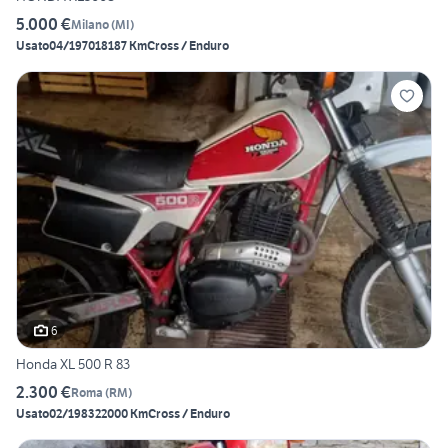
5.000 €
Milano
(
MI
)
Usato
04/1970
18187 Km
Cross / Enduro
6
Honda XL 500 R 83
2.300 €
Roma
(
RM
)
Usato
02/1983
22000 Km
Cross / Enduro