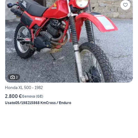
3
Honda XL 500 - 1982
2.800 €
Genova
(
GE
)
Usato
05/1982
15868 Km
Cross / Enduro