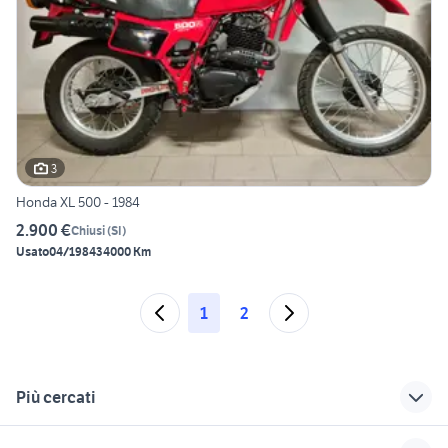
3
Honda XL 500 - 1984
2.900 €
Chiusi
(
SI
)
Usato
04/1984
34000 Km
1
2
Più cercati
Correlati
Richerche simili
Suggerimenti