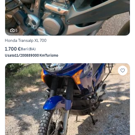
6
Honda Transalp XL 700
1.700 €
Bari
(
BA
)
Usato
11/2008
89000 Km
Turismo