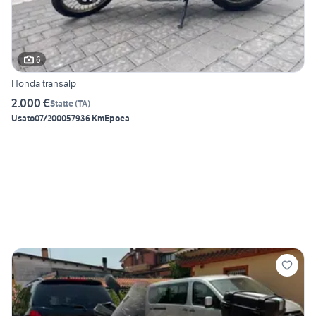
6
Honda transalp
2.000 €
Statte
(
TA
)
Usato
07/2000
57936 Km
Epoca