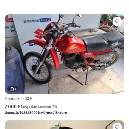
4
Honda XL 500 R
2.000 €
Borgo San Lorenzo
(
FI
)
Usato
10/1986
35000 Km
Cross / Enduro