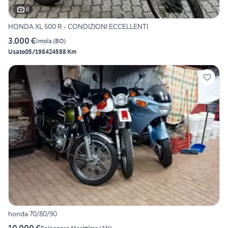
6
HONDA XL 500 R - CONDIZIONI ECCELLENTI
3.000 €
Imola
(
BO
)
Usato
05/1984
24588 Km
honda 70/80/90