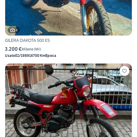
4
GILERA DAKOTA 500 ES
3.200 €
Milano
(
MI
)
Usato
02/1989
16700 Km
Epoca