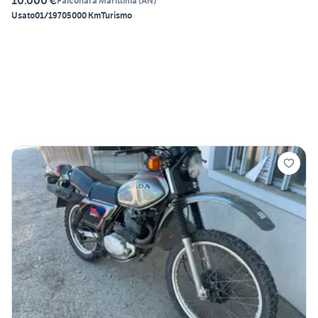
10.000 €
Falconara Marittima
(
AN
)
Usato
01/1970
5000 Km
Turismo