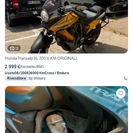
15
Honda Transalp XL 700 V, KM ORIGINALI,
2.999 €
Formello
(
RM
)
Usato
08/2008
26000 Km
Cross / Enduro
Rivenditore
Sp Motors