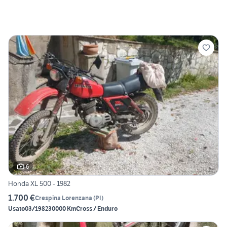
6
Honda XL 500 - 1982
1.700 €
Crespina Lorenzana
(
PI
)
Usato
03/1982
30000 Km
Cross / Enduro