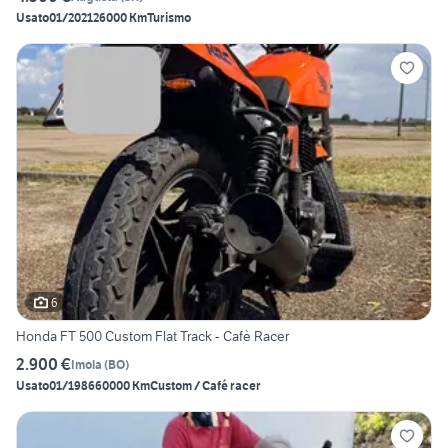
Usato
01/2021
26000 Km
Turismo
6
Honda FT 500 Custom Flat Track - Cafè Racer
2.900 €
Imola
(
BO
)
Usato
01/1986
60000 Km
Custom / Café racer