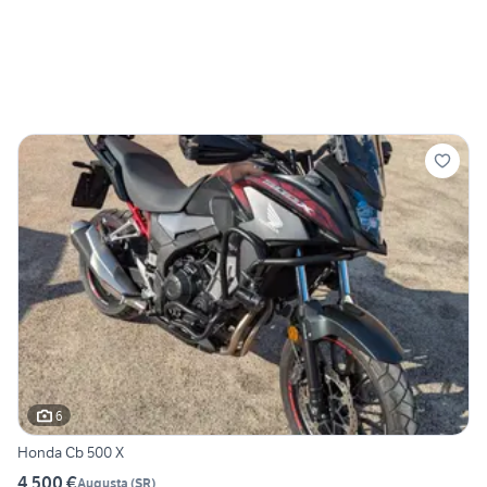
6
Honda Cb 500 X
4.500 €
Augusta
(
SR
)