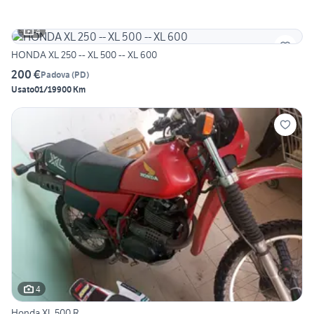
4
HONDA XL 250 -- XL 500 -- XL 600
200 €
Padova
(
PD
)
Usato
01/1990
0 Km
4
Honda XL 500 R