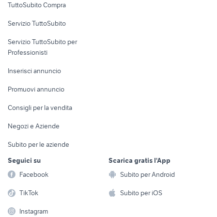
TuttoSubito Compra
commerciali
Servizio TuttoSubito
elettronica
per la casa e la
sports e hobby
Servizio TuttoSubito per
persona
Informatica
Animali
Professionisti
Arredamento e
Console e
Accessori per
Casalinghi
Inserisci annuncio
Videogiochi
animali
Elettrodomestici
Promuovi annuncio
Audio/Video
Musica e Film
Giardino e Fai da te
Consigli per la vendita
Fotografia
Libri e Riviste
Abbigliamento e
Negozi e Aziende
Telefonia
Strumenti Musicali
Accessori
Subito per le aziende
Sports
Tutto per i bambini
Seguici su
Scarica gratis l'App
Biciclette
Facebook
Subito per Android
Collezionismo
TikTok
Subito per iOS
Instagram