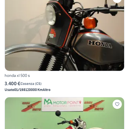
honda xl 500 s
3.400 €
Cosenza
(
CS
)
Usato
01/1981
20000 Km
Altro