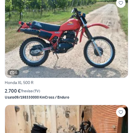
6
Honda XL 500 R
2.700 €
Treviso
(
TV
)
Usato
09/1983
30000 Km
Cross / Enduro