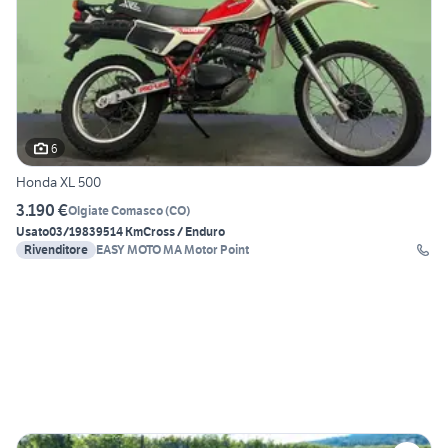
6
Honda XL 500
3.190 €
Olgiate Comasco
(
CO
)
Usato
03/1983
9514 Km
Cross / Enduro
Rivenditore
EASY MOTO MA Motor Point