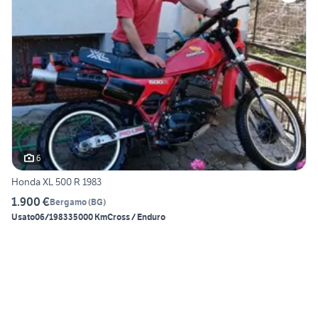
6
Honda XL 500 R 1983
1.900 €
Bergamo
(
BG
)
Usato
06/1983
35000 Km
Cross / Enduro