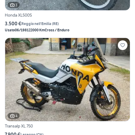
3
Honda XL500S
3.500 €
Reggio nell'Emilia
(
RE
)
Usato
06/1981
22000 Km
Cross / Enduro
4
Transalp XL 750
7.900 €
Lesegno
(
CN
)