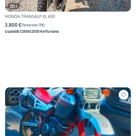
6
HONDA TRANSALP XL 650
3.800 €
Tortoreto
(
TE
)
Usato
08/2004
32500 Km
Turismo