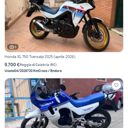
6
Honda XL 750 Transalp 2025 (aprile 2026)
9.700 €
Reggio di Calabria
(
RC
)
Usato
04/2026
720 Km
Cross / Enduro