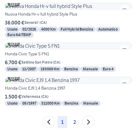
5
Nuova Honda Hr-v full hybrid Style Plus
36.000 €
Senorbi'
(
CA
)
Usato
02/2026
4000 Km
Full Hybrid Benzina
Automatico
Euro 6d-TEMP
6
Honda Civic Type S FN1
6.700 €
Settimo San Pietro
(
CA
)
Usato
11/2007
193000 Km
Benzina
Manuale
Euro 4
3
Honda Civic EJ9 1.4 Benzina 1997
1.500 €
Vallermosa
(
CA
)
Usato
05/1997
311000 Km
Benzina
Manuale
1
2