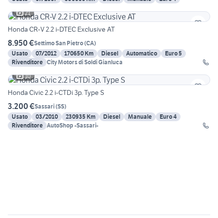
21
Honda CR-V 2.2 i-DTEC Exclusive AT
8.950 €
Settimo San Pietro
(
CA
)
Usato
07/2012
170650 Km
Diesel
Automatico
Euro 5
Rivenditore
City Motors di Soldi Gianluca
10
Honda Civic 2.2 i-CTDi 3p. Type S
3.200 €
Sassari
(
SS
)
Usato
03/2010
230935 Km
Diesel
Manuale
Euro 4
Rivenditore
AutoShop -Sassari-