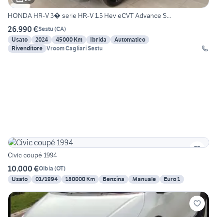
HONDA HR-V 3� serie HR-V 1.5 Hev eCVT Advance S...
26.990 €
Sestu
(
CA
)
Usato
2024
45000 Km
Ibrida
Automatico
Rivenditore
Vroom Cagliari Sestu
Civic coupé 1994
10.000 €
Olbia
(
OT
)
Usato
01/1994
180000 Km
Benzina
Manuale
Euro 1