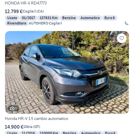
HONDA HR-V RD47773
12.799 €
Cagliari
(
CA
)
Usato
01/2017
137631 Km
Benzina
Automatico
Euro 6
Rivenditore
AUTOHERO Cagliari
6
Honda HR-V 1.5 cambio automatico
14.900 €
Olbia
(
OT
)
Usato
11/2016
130000 Km
Benzina
Automatico
Euro 6