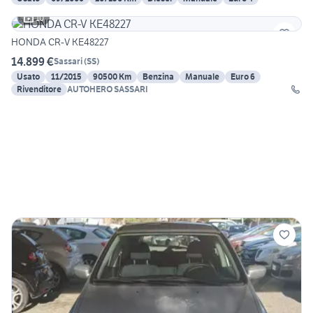
10
HONDA CR-V KE48227
14.899 €
Sassari
(
SS
)
Usato
11/2015
90500 Km
Benzina
Manuale
Euro 6
Rivenditore
AUTOHERO SASSARI