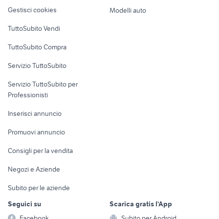
Veicoli commerciali
altro
Gestisci cookies
Modelli auto
Case vacanza
TuttoSubito Vendi
Uffici e Locali
TuttoSubito Compra
commerciali
Servizio TuttoSubito
elettronica
per la casa e la
sports e hobby
Servizio TuttoSubito per
persona
Informatica
Animali
Professionisti
Arredamento e
Console e
Accessori per
Casalinghi
Inserisci annuncio
Videogiochi
animali
Elettrodomestici
Promuovi annuncio
Audio/Video
Musica e Film
Giardino e Fai da te
Consigli per la vendita
Fotografia
Libri e Riviste
Abbigliamento e
Negozi e Aziende
Telefonia
Strumenti Musicali
Accessori
Subito per le aziende
Sports
Tutto per i bambini
Seguici su
Scarica gratis l'App
Biciclette
Facebook
Subito per Android