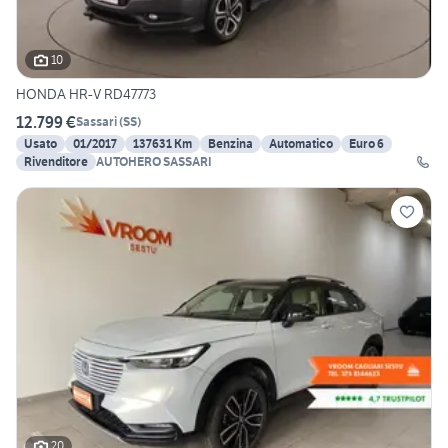
10
HONDA HR-V RD47773
12.799 €
Sassari
(
SS
)
Usato
01/2017
137631 Km
Benzina
Automatico
Euro 6
Rivenditore
AUTOHERO SASSARI
20