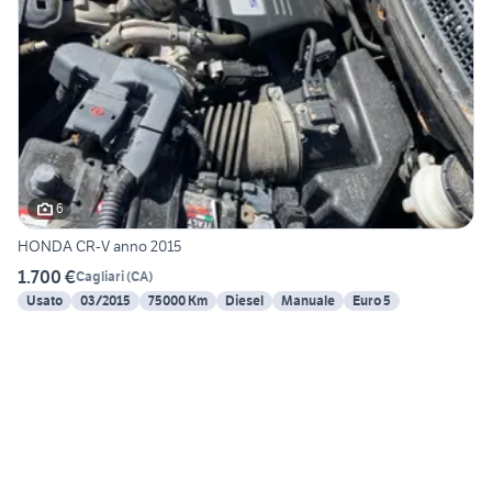
6
HONDA CR-V anno 2015
1.700 €
Cagliari
(
CA
)
Usato
03/2015
75000 Km
Diesel
Manuale
Euro 5