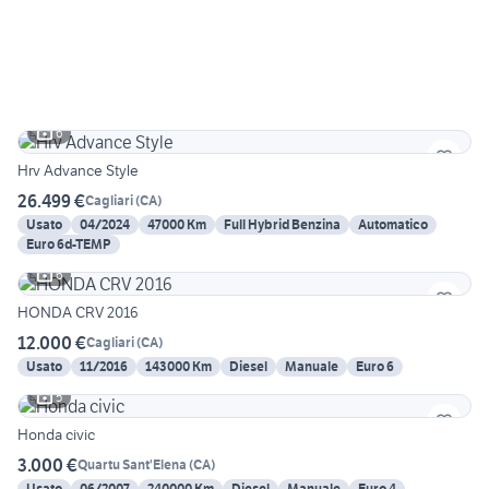
6
Hrv Advance Style
26.499 €
Cagliari
(
CA
)
Usato
04/2024
47000 Km
Full Hybrid Benzina
Automatico
Euro 6d-TEMP
6
HONDA CRV 2016
12.000 €
Cagliari
(
CA
)
Usato
11/2016
143000 Km
Diesel
Manuale
Euro 6
5
Honda civic
3.000 €
Quartu Sant'Elena
(
CA
)
Usato
06/2007
240000 Km
Diesel
Manuale
Euro 4