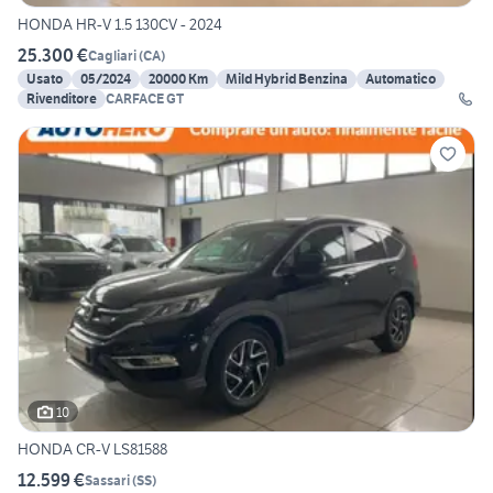
HONDA HR-V 1.5 130CV - 2024
25.300 €
Cagliari
(
CA
)
Usato
05/2024
20000 Km
Mild Hybrid Benzina
Automatico
Rivenditore
CARFACE GT
10
HONDA CR-V LS81588
12.599 €
Sassari
(
SS
)