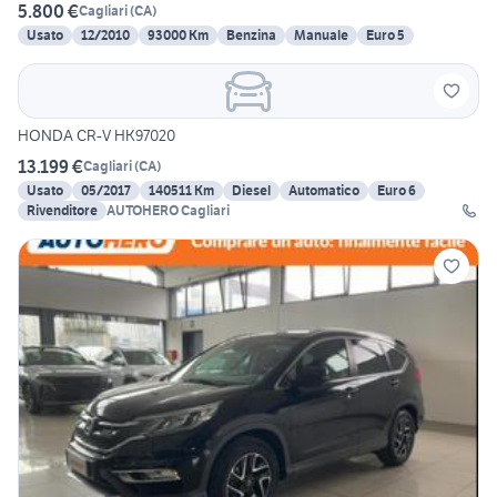
5.800 €
Cagliari
(
CA
)
Usato
12/2010
93000 Km
Benzina
Manuale
Euro 5
HONDA CR-V HK97020
13.199 €
Cagliari
(
CA
)
Usato
05/2017
140511 Km
Diesel
Automatico
Euro 6
Rivenditore
AUTOHERO Cagliari