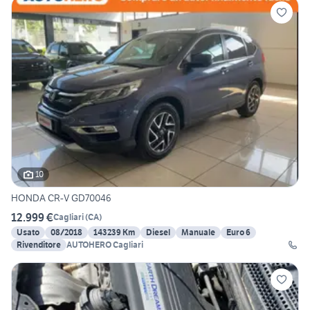
10
HONDA CR-V GD70046
12.999 €
Cagliari
(
CA
)
Usato
08/2018
143239 Km
Diesel
Manuale
Euro 6
Rivenditore
AUTOHERO Cagliari