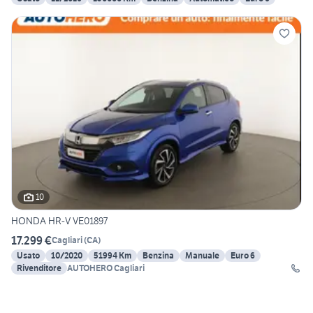
10
HONDA HR-V VE01897
17.299 €
Cagliari
(
CA
)
Usato
10/2020
51994 Km
Benzina
Manuale
Euro 6
Rivenditore
AUTOHERO Cagliari