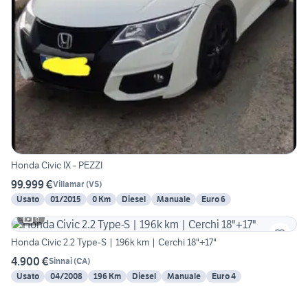
Honda Civic IX - PEZZI
99.999 €
Villamar
(
VS
)
Usato
01/2015
0 Km
Diesel
Manuale
Euro 6
6
Honda Civic 2.2 Type-S | 196k km | Cerchi 18"+17"
4.900 €
Sinnai
(
CA
)
Usato
04/2008
196 Km
Diesel
Manuale
Euro 4