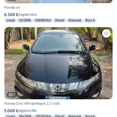
Honda crv
6.500 €
Cagliari
(
CA
)
Usato
12/2006
235000 Km
Diesel
Manuale
Euro 4
6
Honda Civic VIII hatchback 2.2 i-ctdi
5.000 €
Alghero
(
SS
)
Usato
09/2006
207150 Km
Diesel
Manuale
Euro 4