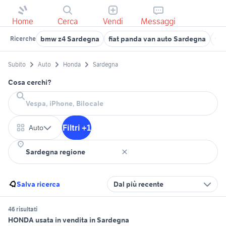
Home
Cerca
Vendi
Messaggi
bmw z4 Sardegna
fiat panda van auto Sardegna
vo
Ricerche
Subito
Auto
Honda
Sardegna
Cosa cerchi?
Filtri +1
Auto
Salva ricerca
Dal più recente
46 risultati
HONDA usata in vendita in Sardegna