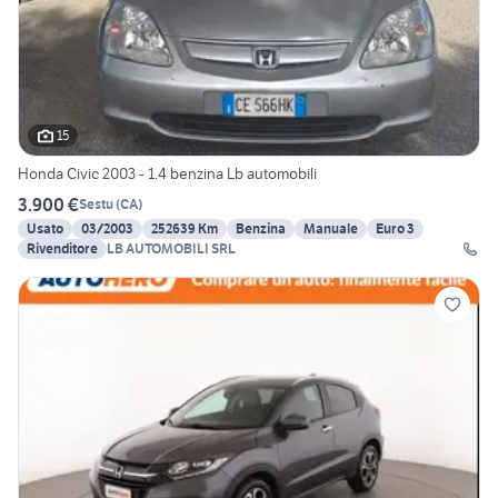
15
Honda Civic 2003 - 1.4 benzina Lb automobili
3.900 €
Sestu
(
CA
)
Usato
03/2003
252639 Km
Benzina
Manuale
Euro 3
Rivenditore
LB AUTOMOBILI SRL