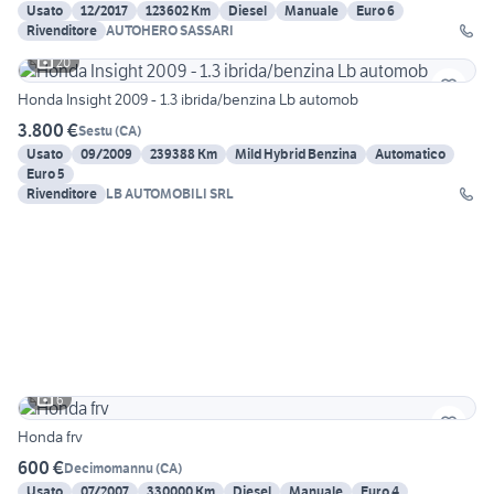
Usato
12/2017
123602 Km
Diesel
Manuale
Euro 6
Rivenditore
AUTOHERO SASSARI
20
Honda Insight 2009 - 1.3 ibrida/benzina Lb automob
3.800 €
Sestu
(
CA
)
Usato
09/2009
239388 Km
Mild Hybrid Benzina
Automatico
Euro 5
Rivenditore
LB AUTOMOBILI SRL
6
Honda frv
600 €
Decimomannu
(
CA
)
Usato
07/2007
330000 Km
Diesel
Manuale
Euro 4