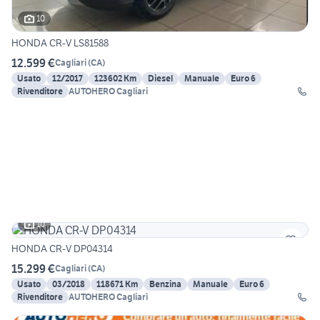
10
HONDA CR-V LS81588
12.599 €
Cagliari
(
CA
)
Usato
12/2017
123602 Km
Diesel
Manuale
Euro 6
Rivenditore
AUTOHERO Cagliari
10
HONDA CR-V DP04314
15.299 €
Cagliari
(
CA
)
Usato
03/2018
118671 Km
Benzina
Manuale
Euro 6
Rivenditore
AUTOHERO Cagliari