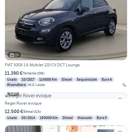
23
FIAT 500X 1.6 MultiJet 120 CV DCT Lounge
11.390 €
Tertenia
(
OG
)
Usato
10/2017
114000 Km
Diesel
Sequenziale
Euro 6
Rivenditore
M.C.I.auto
6
Reger Rover evoque
12.500 €
Sinnai
(
CA
)
Usato
03/2014
190000 Km
Diesel
Manuale
Euro 5