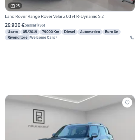
25
Land Rover Range Rover Velar 2.0d i4 R-Dynamic S 2
29.900 €
Sassari
(
SS
)
Usato
05/2019
79000 Km
Diesel
Automatico
Euro 6e
Rivenditore
Welcome Cars ®