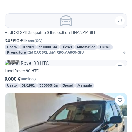
Audi Q3 SPB 35 quattro S line edition FINANZIABILE
34.990 €
Ilbono
(
OG
)
Usato
01/2021
110000 Km
Diesel
Automatico
Euro 6
Rivenditore
2M CAR SRL di MIRKO MARONGIU
6
Land Rover 90 HTC
9.000 €
Bulzi
(
SS
)
Usato
01/1981
330000 Km
Diesel
Manuale