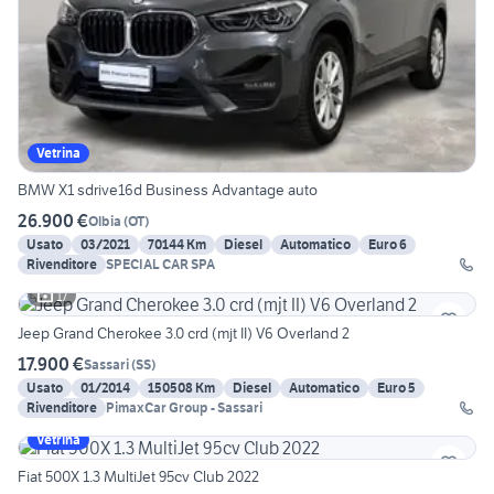
Vetrina
BMW X1 sdrive16d Business Advantage auto
26.900 €
Olbia
(
OT
)
Usato
03/2021
70144 Km
Diesel
Automatico
Euro 6
Rivenditore
SPECIAL CAR SPA
17
Jeep Grand Cherokee 3.0 crd (mjt II) V6 Overland 2
17.900 €
Sassari
(
SS
)
Usato
01/2014
150508 Km
Diesel
Automatico
Euro 5
Rivenditore
PimaxCar Group - Sassari
Vetrina
Fiat 500X 1.3 MultiJet 95cv Club 2022