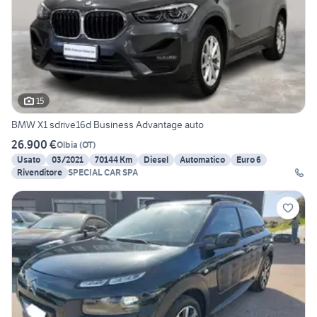
15
BMW X1 sdrive16d Business Advantage auto
26.900 €
Olbia
(
OT
)
Usato
03/2021
70144 Km
Diesel
Automatico
Euro 6
Rivenditore
SPECIAL CAR SPA