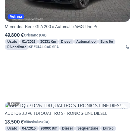
Vetrina
Mercedes-Benz GLA 200 d Automatic AMG Line Pr...
49.800 €
Oristano
(
OR
)
Usato
01/2025
20231 Km
Diesel
Automatico
Euro 6e
Rivenditore
SPECIAL CAR SPA
6
AUDI Q5 3.0 V6 TDI QUATTRO S-TRONIC S-LINE DIESEL
18.500 €
Villasimius
(
CA
)
Usato
04/2015
98000 Km
Diesel
Sequenziale
Euro 6