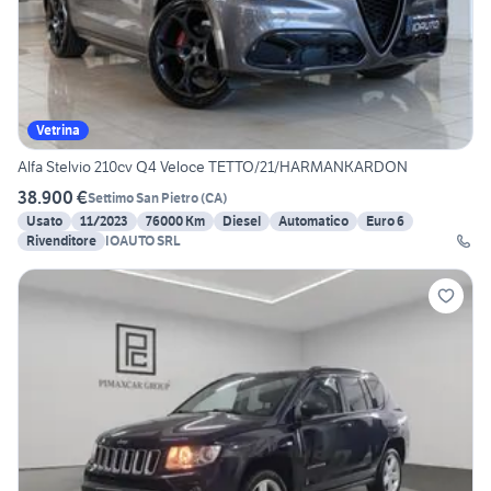
Vetrina
Alfa Stelvio 210cv Q4 Veloce TETTO/21/HARMANKARDON
38.900 €
Settimo San Pietro
(
CA
)
Usato
11/2023
76000 Km
Diesel
Automatico
Euro 6
Rivenditore
IOAUTO SRL