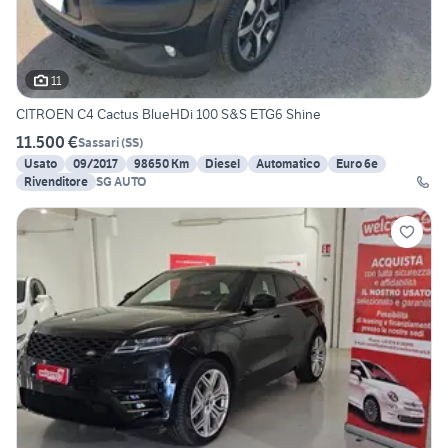
11
CITROEN C4 Cactus BlueHDi 100 S&S ETG6 Shine
11.500 €
Sassari
(
SS
)
Usato
09/2017
98650 Km
Diesel
Automatico
Euro 6e
Rivenditore
SG AUTO