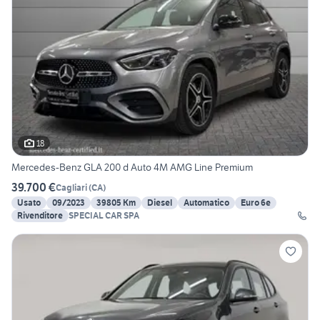
18
Mercedes-Benz GLA 200 d Auto 4M AMG Line Premium
39.700 €
Cagliari
(
CA
)
Usato
09/2023
39805 Km
Diesel
Automatico
Euro 6e
Rivenditore
SPECIAL CAR SPA