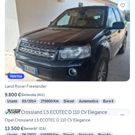
Vetrina
Land Rover Freelander
9.800 €
Siniscola
(
NU
)
Usato
03/2014
270000 Km
Diesel
Automatico
Euro 5
11
Opel Crossland 1.5 ECOTEC D 110 CV Elegance
13.500 €
Senorbi'
(
CA
)
Usato
06/2022
110000 Km
Diesel
Manuale
Euro 6e