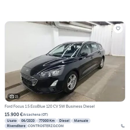
15
Ford Focus 1.5 EcoBlue 120 CV SW Business Diesel
15.900 €
Arzachena
(
OT
)
Usato
06/2020
77000 Km
Diesel
Manuale
Rivenditore
CONTROSTERZO.COM