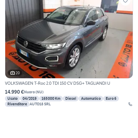
20
VOLKSWAGEN T-Roc 2.0 TDI 150 CV DSG+ TAGLIANDI U
14.990 €
Nuoro
(
NU
)
Usato
04/2019
165000 Km
Diesel
Automatico
Euro 6
Rivenditore
AUTO18 SRL