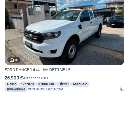
10
FORD RANGER 4+4 - IVA DETRAIBILE
26.900 €
Arzachena
(
OT
)
Usato
12/2020
97000 Km
Diesel
Manuale
Rivenditore
CONTROSTERZO.COM