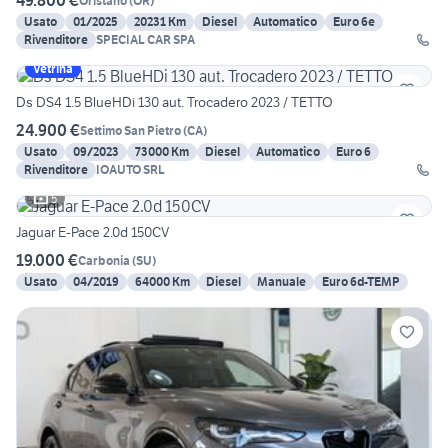
49.800 €
Oristano
(
OR
)
Usato
01/2025
20231 Km
Diesel
Automatico
Euro 6e
Rivenditore
SPECIAL CAR SPA
Vetrina
Ds DS4 1.5 BlueHDi 130 aut. Trocadero 2023 / TETTO
24.900 €
Settimo San Pietro
(
CA
)
Usato
09/2023
73000 Km
Diesel
Automatico
Euro 6
Rivenditore
IOAUTO SRL
5
Jaguar E-Pace 2.0d 150CV
19.000 €
Carbonia
(
SU
)
Usato
04/2019
64000 Km
Diesel
Manuale
Euro 6d-TEMP