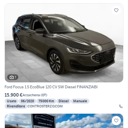
7
Ford Focus 1.5 EcoBlue 120 CV SW Diesel FINANZIABI
15.900 €
Arzachena
(
OT
)
Usato
06/2020
75000 Km
Diesel
Manuale
Rivenditore
CONTROSTERZO.COM