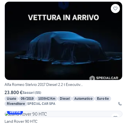
Alfa Romeo Stelvio 2017 Diesel 2.2 t Executiv...
23.800 €
Sassari
(
SS
)
Usato
09/2019
103942 Km
Diesel
Automatico
Euro 6e
Rivenditore
SPECIAL CAR SPA
Vetrina
Land Rover 90 HTC