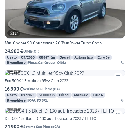
17
Mini Cooper SD Countryman 2.0 TwinPower Turbo Coop
24.900 €
Olbia
(
OT
)
Usato
09/2020
68847 Km
Diesel
Automatico
Euro 6e
Rivenditore
PimaxCar Group - Olbia
24
Fiat 500X 1.3 MultiJet 95cv Club 2022
16.900 €
Settimo San Pietro
(
CA
)
Usato
09/2022
51000 Km
Diesel
Manuale
Euro 6
Rivenditore
IOAUTO SRL
25
Ds DS4 1.5 BlueHDi 130 aut. Trocadero 2023 / TETTO
24.900 €
Settimo San Pietro
(
CA
)