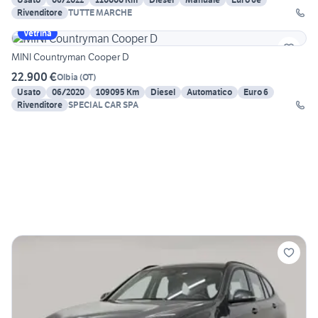
Rivenditore
TUTTE MARCHE
Vetrina
MINI Countryman Cooper D
22.900 €
Olbia
(
OT
)
Usato
06/2020
109095 Km
Diesel
Automatico
Euro 6
Rivenditore
SPECIAL CAR SPA