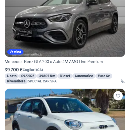
Vetrina
Mercedes-Benz GLA 200 d Auto 4M AMG Line Premium
39.700 €
Cagliari
(
CA
)
Usato
09/2023
39805 Km
Diesel
Automatico
Euro 6e
Rivenditore
SPECIAL CAR SPA