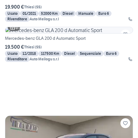
19.900 €
Thiesi
(
SS
)
Usato
01/2021
52000 Km
Diesel
Manuale
Euro 6
Rivenditore
Auto Meilogu s.r.l
9
Mercedes-benz GLA 200 d Automatic Sport
19.500 €
Thiesi
(
SS
)
Usato
12/2018
117500 Km
Diesel
Sequenziale
Euro 6
Rivenditore
Auto Meilogu s.r.l