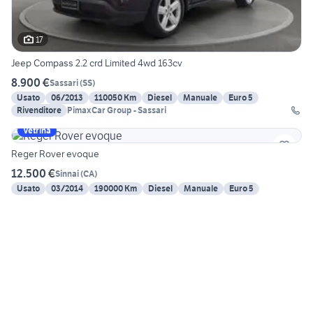
17
Jeep Compass 2.2 crd Limited 4wd 163cv
8.900 €
Sassari
(
SS
)
Usato
06/2013
110050 Km
Diesel
Manuale
Euro 5
Rivenditore
PimaxCar Group - Sassari
Vetrina
Reger Rover evoque
12.500 €
Sinnai
(
CA
)
Usato
03/2014
190000 Km
Diesel
Manuale
Euro 5