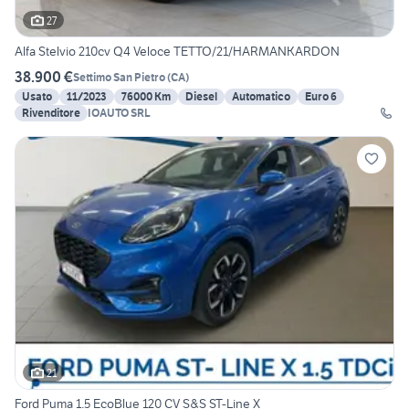
27
Alfa Stelvio 210cv Q4 Veloce TETTO/21/HARMANKARDON
38.900 €
Settimo San Pietro
(
CA
)
Usato
11/2023
76000 Km
Diesel
Automatico
Euro 6
Rivenditore
IOAUTO SRL
21
Ford Puma 1.5 EcoBlue 120 CV S&S ST-Line X