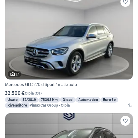
17
Mercedes GLC 220 d Sport 4matic auto
32.500 €
Olbia
(
OT
)
Usato
12/2019
75398 Km
Diesel
Automatico
Euro 6e
Rivenditore
PimaxCar Group - Olbia