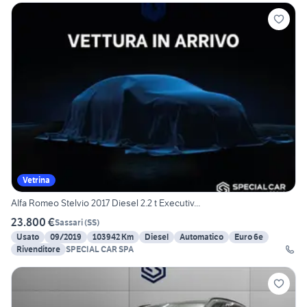
Vetrina
Alfa Romeo Stelvio 2017 Diesel 2.2 t Executiv...
23.800 €
Sassari
(
SS
)
Usato
09/2019
103942 Km
Diesel
Automatico
Euro 6e
Rivenditore
SPECIAL CAR SPA