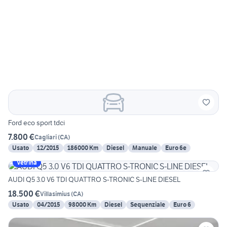
Ford eco sport tdci
7.800 €
Cagliari
(
CA
)
Usato
12/2015
186000 Km
Diesel
Manuale
Euro 6e
Vetrina
AUDI Q5 3.0 V6 TDI QUATTRO S-TRONIC S-LINE DIESEL
18.500 €
Villasimius
(
CA
)
Usato
04/2015
98000 Km
Diesel
Sequenziale
Euro 6