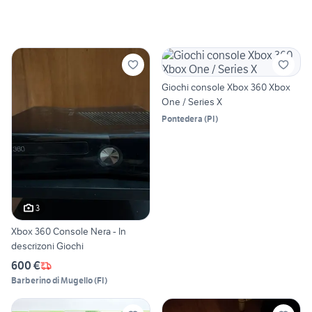
Giochi console Xbox 360 Xbox
One / Series X
Pontedera
(
PI
)
3
Xbox 360 Console Nera - In
descrizoni Giochi
600 €
Barberino di Mugello
(
FI
)