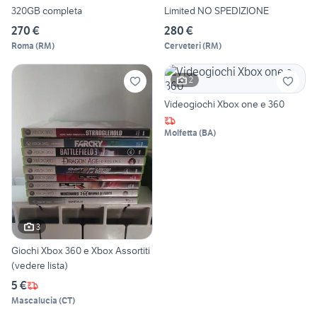
320GB completa
Limited NO SPEDIZIONE
270 €
280 €
Roma
(
RM
)
Cerveteri
(
RM
)
2
Videogiochi Xbox one e 360
Molfetta
(
BA
)
3
Giochi Xbox 360 e Xbox Assortiti
(vedere lista)
5 €
Mascalucia
(
CT
)