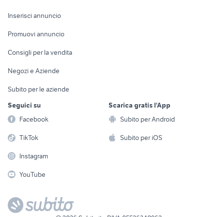
Arredamento e
Console e
Accessori per
Casalinghi
Inserisci annuncio
Videogiochi
animali
Elettrodomestici
Promuovi annuncio
Audio/Video
Musica e Film
Giardino e Fai da te
Consigli per la vendita
Fotografia
Libri e Riviste
Abbigliamento e
Negozi e Aziende
Telefonia
Strumenti Musicali
Accessori
Subito per le aziende
Sports
Tutto per i bambini
Seguici su
Scarica gratis l'App
Biciclette
Facebook
Subito per Android
Collezionismo
TikTok
Subito per iOS
Instagram
YouTube