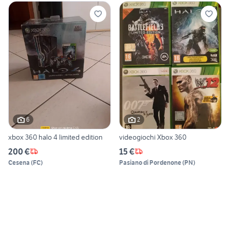
6
2
xbox 360 halo 4 limited edition
videogiochi Xbox 360
200 €
15 €
Cesena
(
FC
)
Pasiano di Pordenone
(
PN
)