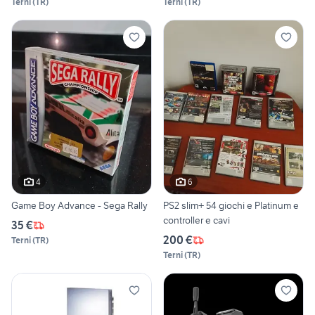
Terni
(
TR
)
Terni
(
TR
)
4
6
Game Boy Advance - Sega Rally
PS2 slim+ 54 giochi e Platinum e
controller e cavi
35 €
200 €
Terni
(
TR
)
Terni
(
TR
)