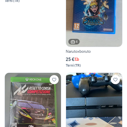
Terni
(
TR
)
4
Narutoxboruto
25 €
Terni
(
TR
)