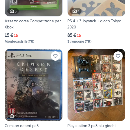
3
4
Assetto corsa Competizione per
PS 4 + 3 Joystick + gioco Tokyo
Xbox
2020
15 €
85 €
Montecastrilli
(
TR
)
Stroncone
(
TR
)
4
Crimson desert ps5
Play station 3 ps3 piu giochi