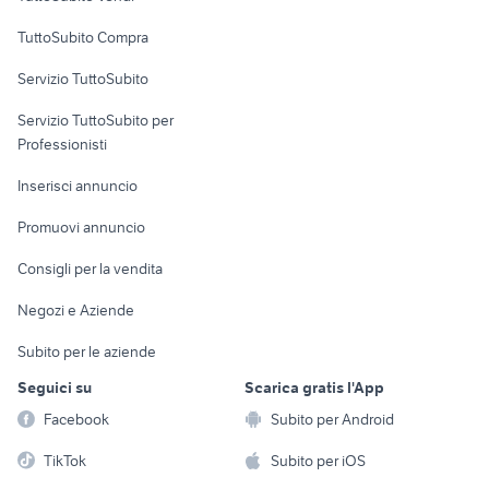
Uffici e Locali
TuttoSubito Compra
commerciali
Servizio TuttoSubito
elettronica
per la casa e la
sports e hobby
Servizio TuttoSubito per
persona
Informatica
Animali
Professionisti
Arredamento e
Console e
Accessori per
Casalinghi
Inserisci annuncio
Videogiochi
animali
Elettrodomestici
Promuovi annuncio
Audio/Video
Musica e Film
Giardino e Fai da te
Consigli per la vendita
Fotografia
Libri e Riviste
Abbigliamento e
Negozi e Aziende
Telefonia
Strumenti Musicali
Accessori
Subito per le aziende
Sports
Tutto per i bambini
Seguici su
Scarica gratis l'App
Biciclette
Facebook
Subito per Android
Collezionismo
TikTok
Subito per iOS