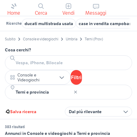
Home
Cerca
Vendi
Messaggi
ducati multistrada usata
case in vendita campobasso
Ricerche
Subito
Console e videogiochi
Umbria
Terni (Prov)
Cosa cerchi?
Console e
Filtri
Videogiochi
Salva ricerca
Dal più rilevante
383 risultati
Annunci in Console e videogiochi a Terni e provincia