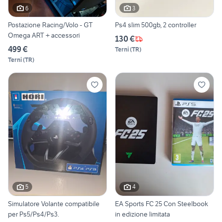
6
3
Postazione Racing/Volo - GT
Ps4 slim 500gb, 2 controller
Omega ART + accessori
130 €
499 €
Terni
(
TR
)
Terni
(
TR
)
5
4
Simulatore Volante compatibile
EA Sports FC 25 Con Steelbook
per Ps5/Ps4/Ps3.
in edizione limitata