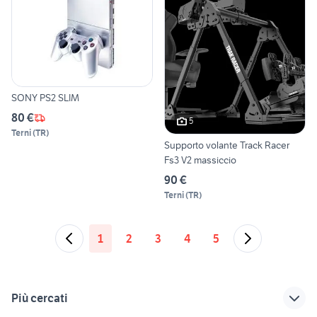
SONY PS2 SLIM
80 €
5
Terni
(
TR
)
Supporto volante Track Racer
Fs3 V2 massiccio
90 €
Terni
(
TR
)
1
2
3
4
5
Più cercati