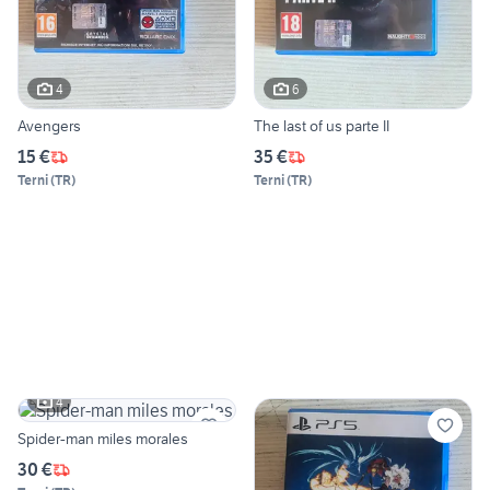
4
6
Avengers
The last of us parte II
15 €
35 €
Terni
(
TR
)
Terni
(
TR
)
4
Spider-man miles morales
30 €