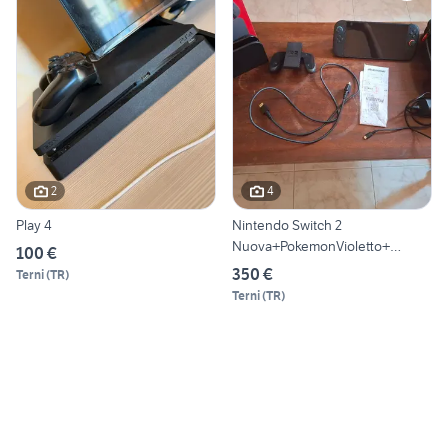
2
4
Play 4
Nintendo Switch 2
Nuova+PokemonVioletto+
100 €
Custodia
350 €
Terni
(
TR
)
Terni
(
TR
)