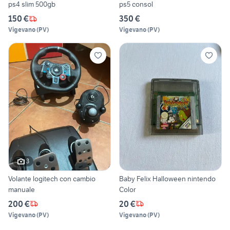
ps4 slim 500gb
ps5 consol
150 €
350 €
Vigevano
(
PV
)
Vigevano
(
PV
)
3
Volante logitech con cambio
Baby Felix Halloween nintendo
manuale
Color
200 €
20 €
Vigevano
(
PV
)
Vigevano
(
PV
)