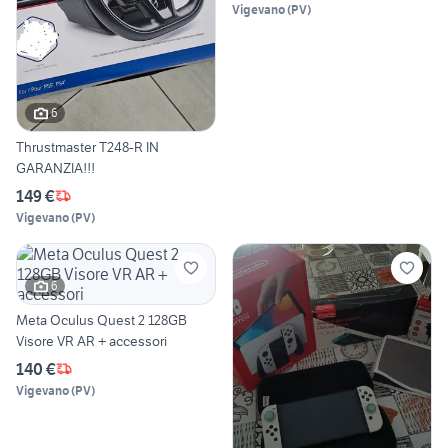
Vigevano
(
PV
)
6
Thrustmaster T248-R IN
GARANZIA!!!
149 €
Vigevano
(
PV
)
6
Meta Oculus Quest 2 128GB
Visore VR AR + accessori
140 €
Vigevano
(
PV
)