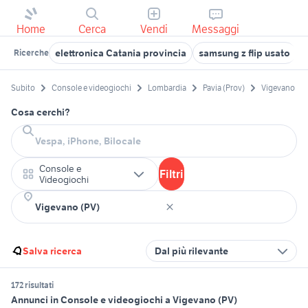
Home
Cerca
Vendi
Messaggi
elettronica Catania provincia
samsung z flip usato
g
Ricerche
Subito
Console e videogiochi
Lombardia
Pavia (Prov)
Vigevano
Cosa cerchi?
Console e
Filtri
Videogiochi
Salva ricerca
Dal più rilevante
172 risultati
Annunci in Console e videogiochi a Vigevano (PV)