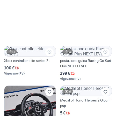
3
4
Xbox controller elite series 2
postazione guida Racing Go Kart
Plus NEXT LEVEL
100 €
299 €
Vigevano
(
PV
)
Vigevano
(
PV
)
6
Medal of Honor Heroes 2 Giochi
psp
5 €