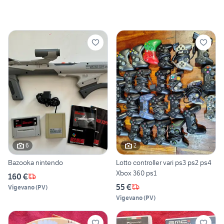
6
2
Bazooka nintendo
Lotto controller vari ps3 ps2 ps4
Xbox 360 ps1
160 €
55 €
Vigevano
(
PV
)
Vigevano
(
PV
)