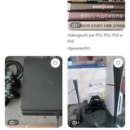
6
Videogiochi per PS1, PS3, PS4 e
PS5
Vigevano
(
PV
)
2
4