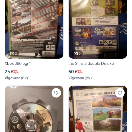
3
5
Xbox 360 pgr4
the Sims 2 double Deluxe
25 €
60 €
Vigevano
(
PV
)
Vigevano
(
PV
)