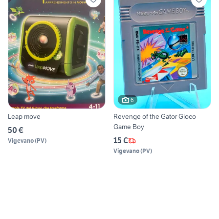
6
Leap move
Revenge of the Gator Gioco
Game Boy
50 €
15 €
Vigevano
(
PV
)
Vigevano
(
PV
)