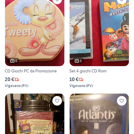
6
6
CD Giochi PC da Promozione
Set 4 giochi CD Rom
20 €
10 €
Vigevano
(
PV
)
Vigevano
(
PV
)