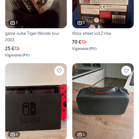
5
5
game cube Tiger Woods tour
Xbox street vol.2 nba
2003
70 €
25 €
Vigevano
(
PV
)
Vigevano
(
PV
)
6
3