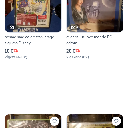
2
4
pcmac magico artista vintage
atlantis il nuovo mondo PC
sigillato Disney
cdrom
10 €
20 €
Vigevano
(
PV
)
Vigevano
(
PV
)