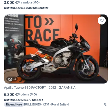
3.000 €
Mirandola
(
MO
)
Usato
06/2013
65500 Km
Scooter
23
Aprilia Tuono 660 FACTORY - 2022 - GARANZIA
6.800 €
Modena
(
MO
)
Usato
05/2022
23779 Km
Altro
Rivenditore
BULL BIKES - KTM - Royal Enfield