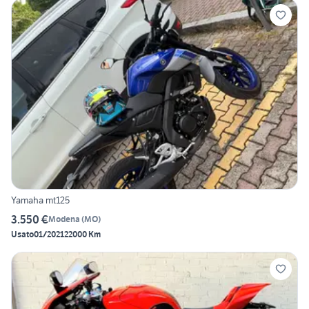
Yamaha mt125
3.550 €
Modena
(
MO
)
Usato
01/2021
22000 Km