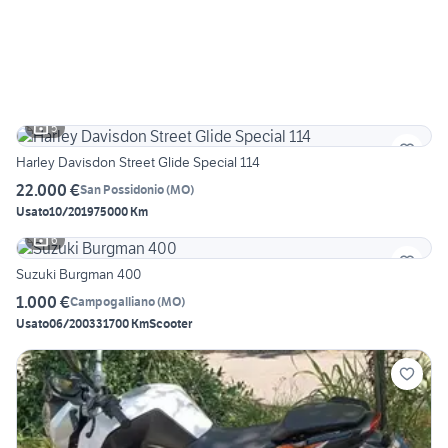
5
Harley Davisdon Street Glide Special 114
22.000 €
San Possidonio
(
MO
)
Usato
10/2019
75000 Km
6
Suzuki Burgman 400
1.000 €
Campogalliano
(
MO
)
Usato
06/2003
31700 Km
Scooter