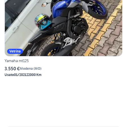
Vetrina
Yamaha mt125
3.550 €
Modena
(
MO
)
Usato
01/2021
22000 Km