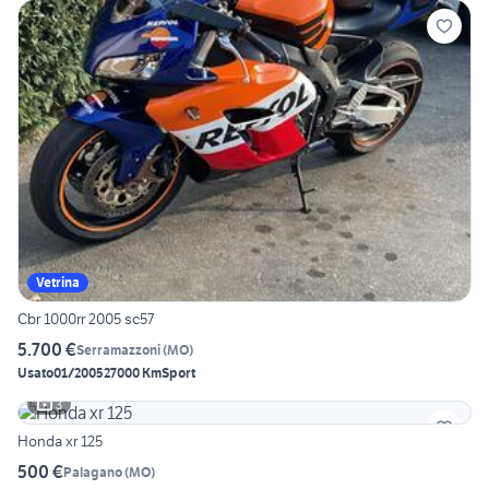
Vetrina
Cbr 1000rr 2005 sc57
5.700 €
Serramazzoni
(
MO
)
Usato
01/2005
27000 Km
Sport
3
Honda xr 125
500 €
Palagano
(
MO
)