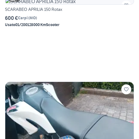
SCARABEO APRILIA 150 Rotax
600 €
Carpi
(
MO
)
Usato
01/2001
28000 Km
Scooter