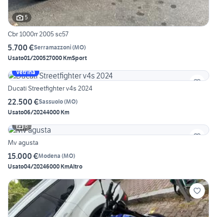
5
Cbr 1000rr 2005 sc57
5.700 €
Serramazzoni
(
MO
)
Usato
01/2005
27000 Km
Sport
Vetrina
Ducati Streetfighter v4s 2024
22.500 €
Sassuolo
(
MO
)
Usato
06/2024
4000 Km
6
Mv agusta
15.000 €
Modena
(
MO
)
Usato
04/2024
6000 Km
Altro