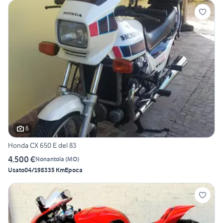
6
Honda CX 650 E del 83
4.500 €
Nonantola
(
MO
)
Usato
04/1983
35 Km
Epoca