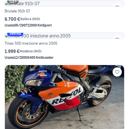
6
Brutale 910r 07
6.700 €
Soliera
(
MO
)
Usato
05/2007
22000 Km
Sport
Vetrina
Tmax 500 iniezione anno 2005
1.999 €
Modena
(
MO
)
Usato
12/2005
8400 Km
Scooter