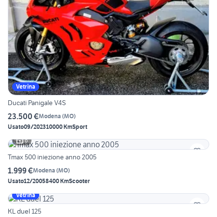
Vetrina
Ducati Panigale V4S
23.500 €
Modena
(
MO
)
Usato
09/2023
10000 Km
Sport
6
Tmax 500 iniezione anno 2005
1.999 €
Modena
(
MO
)
Usato
12/2005
8400 Km
Scooter
Vetrina
KL duel 125