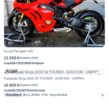
6
Ducati Panigale V4S
23.500 €
Modena
(
MO
)
Usato
09/2023
10000 Km
Sport
20
Kawasaki Ninja 1000 SX TOURER - 8.000 KM - UNIPRO
10.900 €
Modena
(
MO
)
Usato
05/2024
8720 Km
Turismo
Rivenditore
BULL BIKES - KTM - Royal Enfield