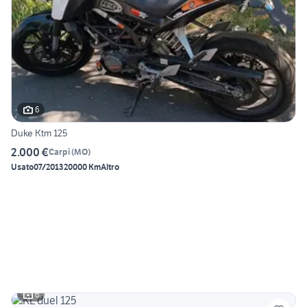
6
Duke Ktm 125
2.000 €
Carpi
(
MO
)
Usato
07/2013
20000 Km
Altro
6