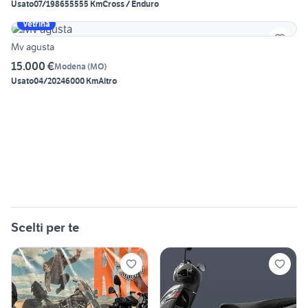
Usato
07/1986
55555 Km
Cross / Enduro
Vetrina
Mv agusta
15.000 €
Modena
(
MO
)
Usato
04/2024
6000 Km
Altro
Scelti per te