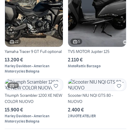
22
5
Yamaha Tracer 9 GT Full optional
TVS MOTOR Jupiter 125
13.200 €
2.110 €
Harley Davidson - American
MotoRattix Barzago
Motorcycles Bologna
9
Triumph Scrambler 1200 XE NEW
Scooter NIU NQI GTS 80 -
COLOR NUOVO
NUOVO
15.900 €
2.400 €
Harley Davidson - American
2 RUOTE ATELIER
Motorcycles Bologna