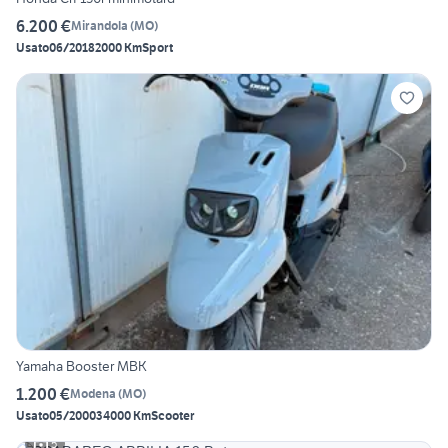
6.200 €
Mirandola
(
MO
)
Usato
06/2018
2000 Km
Sport
Yamaha Booster MBK
1.200 €
Modena
(
MO
)
Usato
05/2000
34000 Km
Scooter
5