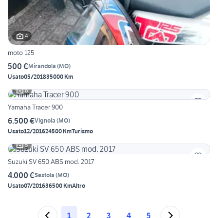
4
moto 125
500 €
Mirandola
(
MO
)
Usato
05/2018
35000 Km
6
Yamaha Tracer 900
6.500 €
Vignola
(
MO
)
Usato
12/2016
24500 Km
Turismo
5
Suzuki SV 650 ABS mod. 2017
4.000 €
Sestola
(
MO
)
Usato
07/2016
36500 Km
Altro
1
2
3
4
5