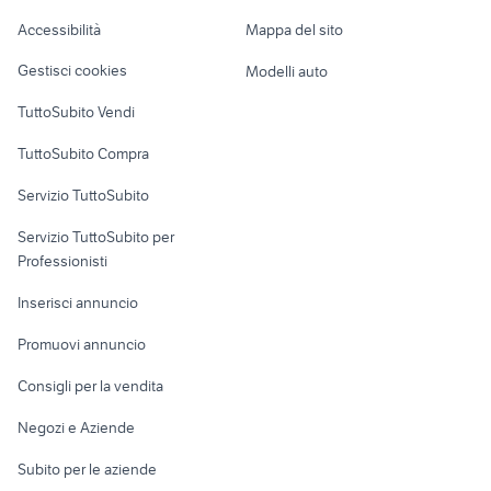
Caravan e Camper
officina autorizzata toyota
moto
Accessibilità
Mappa del sito
Loft, mansarde e
Veicoli commerciali
affitto Spresiano
scienza e tecnica mondadori
altro
Gestisci cookies
Modelli auto
Case vacanza
TuttoSubito Vendi
Uffici e Locali
TuttoSubito Compra
commerciali
Servizio TuttoSubito
elettronica
per la casa e la
sports e hobby
Servizio TuttoSubito per
persona
Informatica
Animali
Professionisti
Arredamento e
Console e
Accessori per
Casalinghi
Inserisci annuncio
Videogiochi
animali
Elettrodomestici
Promuovi annuncio
Audio/Video
Musica e Film
Giardino e Fai da te
Consigli per la vendita
Fotografia
Libri e Riviste
Abbigliamento e
Negozi e Aziende
Telefonia
Strumenti Musicali
Accessori
Subito per le aziende
Sports
Tutto per i bambini