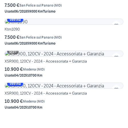
7.500 €
San Felice sul Panaro
(
MO
)
Usato
06/2018
59000 Km
Turismo
Vetrina
Ktm1090
7.500 €
San Felice sul Panaro
(
MO
)
Usato
06/2018
59000 Km
Turismo
6
XSR900, 120CV - 2024 - Accessoriata + Garanzia
10.900 €
Modena
(
MO
)
Usato
04/2025
10700 Km
Vetrina
XSR900, 120CV - 2024 - Accessoriata + Garanzia
10.900 €
Modena
(
MO
)
Usato
04/2025
10700 Km