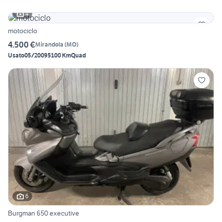
4
motociclo
4.500 €
Mirandola
(
MO
)
Usato
05/2009
5100 Km
Quad
6
Burgman 650 executive