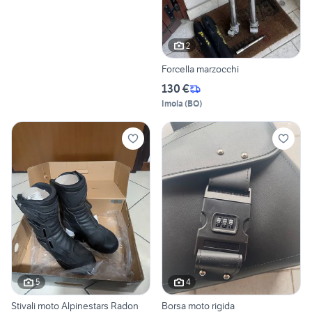
2
Forcella marzocchi
130 €
Imola
(
BO
)
5
4
Stivali moto Alpinestars Radon
Borsa moto rigida