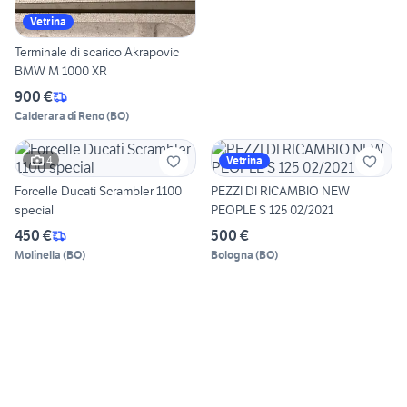
Vetrina
Terminale di scarico Akrapovic
BMW M 1000 XR
900 €
Calderara di Reno
(
BO
)
4
Vetrina
Forcelle Ducati Scrambler 1100
PEZZI DI RICAMBIO NEW
special
PEOPLE S 125 02/2021
450 €
500 €
Molinella
(
BO
)
Bologna
(
BO
)