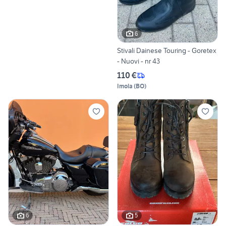
6
Stivali Dainese Touring - Goretex
- Nuovi - nr 43
110 €
Imola
(
BO
)
6
5