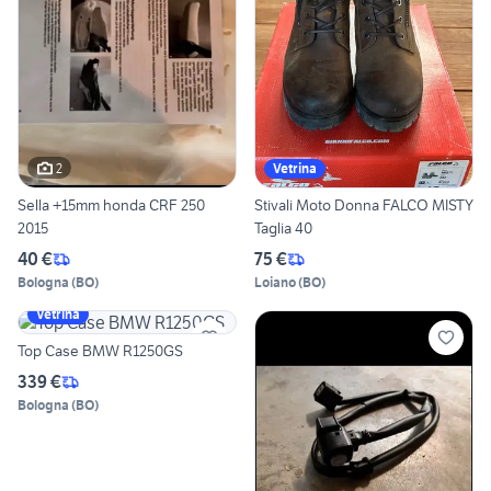
2
Vetrina
Sella +15mm honda CRF 250
Stivali Moto Donna FALCO MISTY
2015
Taglia 40
40 €
75 €
Bologna
(
BO
)
Loiano
(
BO
)
Vetrina
Top Case BMW R1250GS
339 €
Bologna
(
BO
)