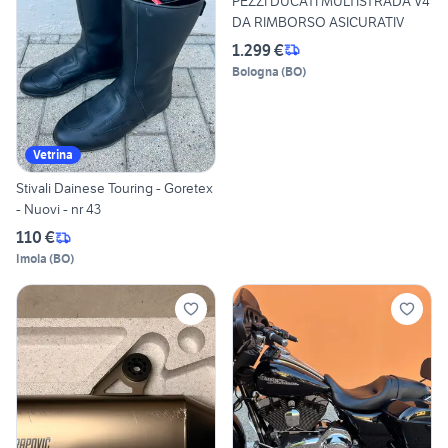
PEZZI DUCATI MULTISTRADA V4
DA RIMBORSO ASICURATIV
1.299 €
Bologna
(
BO
)
Vetrina
Stivali Dainese Touring - Goretex
- Nuovi - nr 43
110 €
Imola
(
BO
)