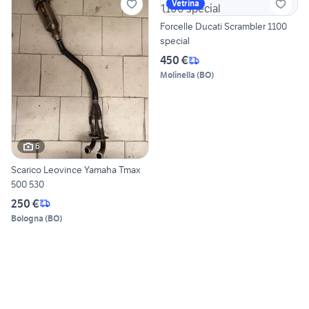
Vetrina
Forcelle Ducati Scrambler 1100
special
450 €
Molinella
(
BO
)
6
Scarico Leovince Yamaha Tmax
500 530
250 €
Bologna
(
BO
)