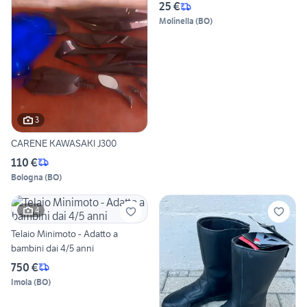
25 €
Molinella
(
BO
)
3
CARENE KAWASAKI J300
110 €
Bologna
(
BO
)
4
Telaio Minimoto - Adatto a
bambini dai 4/5 anni
750 €
Imola
(
BO
)