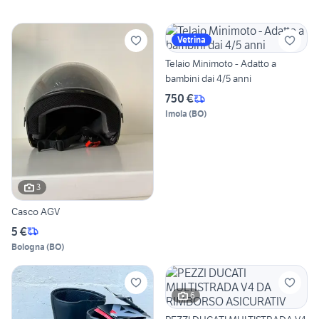
Vetrina
Telaio Minimoto - Adatto a
bambini dai 4/5 anni
750 €
Imola
(
BO
)
3
Casco AGV
5 €
Bologna
(
BO
)
6