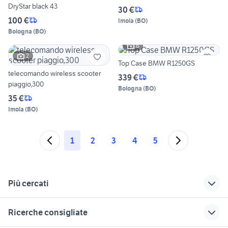
DryStar black 43
30 €
100 €
Imola
(
BO
)
Bologna
(
BO
)
6
2
Top Case BMW R1250GS
telecomando wireless scooter
339 €
piaggio,300
Bologna
(
BO
)
35 €
Imola
(
BO
)
1
2
3
4
5
Più cercati
Correlati
Richerche simili
Suggerimenti
Ricerche consigliate
offerte di lavoro
affitti carmagnola
yamaha mt 03