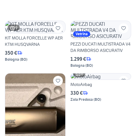
6
Vetrina
KIT MOLLA FORCELLE WP AER
PEZZI DUCATI MULTISTRADA V4
KTM HUSQVARNA
DA RIMBORSO ASICURATIV
350 €
1.299 €
Bologna
(
BO
)
Bologna
(
BO
)
6
MotoAirbag
330 €
Zola Predosa
(
BO
)