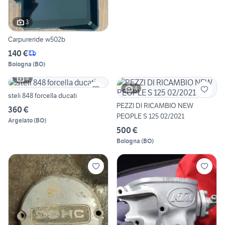
3
Carpureride w502b
140 €
Bologna
(
BO
)
4
4
steli 848 forcella ducati
PEZZI DI RICAMBIO NEW
360 €
PEOPLE S 125 02/2021
Argelato
(
BO
)
500 €
Bologna
(
BO
)