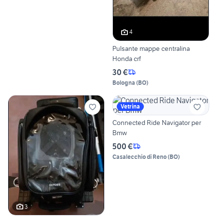
4
Pulsante mappe centralina
Honda crf
30 €
Bologna
(
BO
)
Vetrina
Connected Ride Navigator per
Bmw
500 €
Casalecchio di Reno
(
BO
)
3