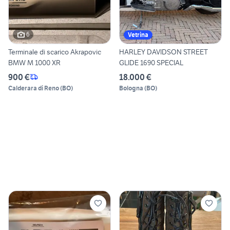
6
Vetrina
Terminale di scarico Akrapovic
HARLEY DAVIDSON STREET
BMW M 1000 XR
GLIDE 1690 SPECIAL
900 €
18.000 €
Calderara di Reno
(
BO
)
Bologna
(
BO
)