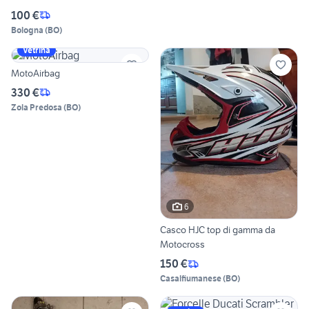
100 €
Bologna
(
BO
)
Vetrina
MotoAirbag
330 €
Zola Predosa
(
BO
)
6
Casco HJC top di gamma da
Motocross
150 €
Casalfiumanese
(
BO
)