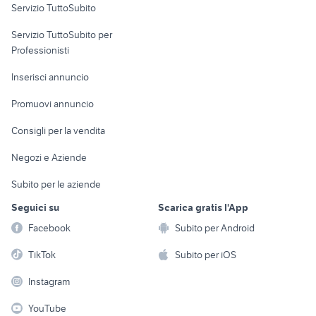
Servizio TuttoSubito
elettronica
per la casa e la
sports e hobby
Servizio TuttoSubito per
persona
Informatica
Animali
Professionisti
Arredamento e
Console e
Accessori per
Casalinghi
Inserisci annuncio
Videogiochi
animali
Elettrodomestici
Promuovi annuncio
Audio/Video
Musica e Film
Giardino e Fai da te
Consigli per la vendita
Fotografia
Libri e Riviste
Abbigliamento e
Negozi e Aziende
Telefonia
Strumenti Musicali
Accessori
Subito per le aziende
Sports
Tutto per i bambini
Seguici su
Scarica gratis l'App
Biciclette
Facebook
Subito per Android
Collezionismo
TikTok
Subito per iOS
Instagram
YouTube