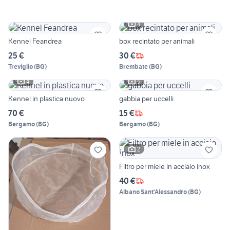
4
Kennel Feandrea
box recintato per animali
25 €
30 €
Treviglio
(
BG
)
Brembate
(
BG
)
4
5
Kennel in plastica nuovo
gabbia per uccelli
70 €
15 €
Bergamo
(
BG
)
Bergamo
(
BG
)
2
Filtro per miele in acciaio inox
40 €
Albano Sant'Alessandro
(
BG
)