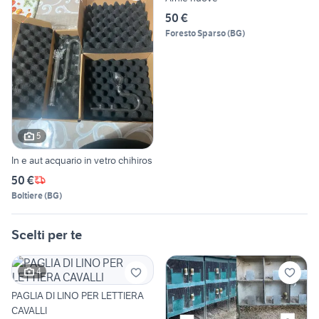
50 €
Foresto Sparso
(
BG
)
5
In e aut acquario in vetro chihiros
50 €
Boltiere
(
BG
)
Scelti per te
4
PAGLIA DI LINO PER LETTIERA
CAVALLI