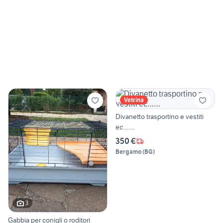
Vetrina
Divanetto trasportino e vestiti
ec……
350 €
Bergamo
(
BG
)
3
Gabbia per conigli o roditori