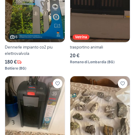
6
Vetrina
Dennerle impianto co2 piu
trasportino animali
elettrovalvola
20 €
180 €
Romano di Lombardia
(
BG
)
Boltiere
(
BG
)