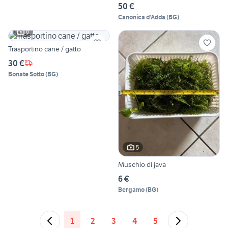
50 €
Canonica d'Adda
(
BG
)
6
Trasportino cane / gatto
30 €
Bonate Sotto
(
BG
)
5
Muschio di java
6 €
Bergamo
(
BG
)
1
2
3
4
5