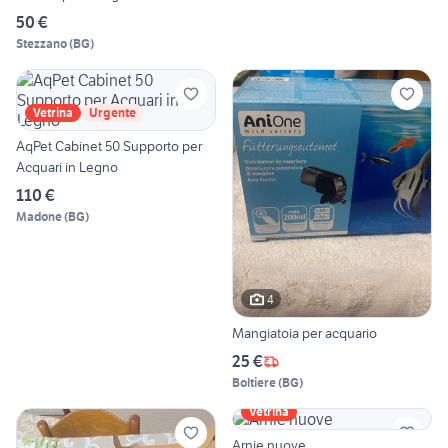
50 €
Stezzano
(
BG
)
Vetrina
Urgente
AqPet Cabinet 50 Supporto per
Acquari in Legno
110 €
Madone
(
BG
)
4
Mangiatoia per acquario
25 €
Boltiere
(
BG
)
Vetrina
Arnie nuove