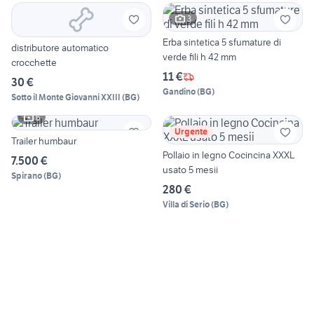
3
Erba sintetica 5 sfumature di
distributore automatico
verde fili h 42 mm
crocchette
11 €
30 €
Gandino
(
BG
)
Sotto il Monte Giovanni XXIII
(
BG
)
6
Urgente
Trailer humbaur
Pollaio in legno Cocincina XXXL
7.500 €
usato 5 mesii
Spirano
(
BG
)
280 €
Villa di Serio
(
BG
)