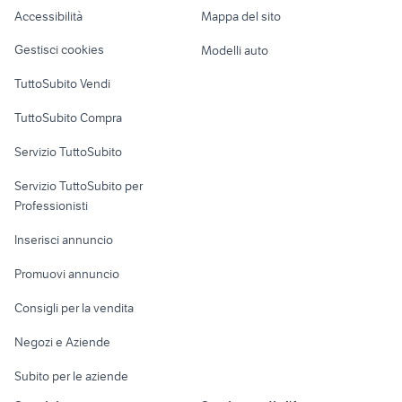
Caravan e Camper
Accessibilità
Mappa del sito
Loft, mansarde e
Veicoli commerciali
altro
Gestisci cookies
Modelli auto
Case vacanza
TuttoSubito Vendi
Uffici e Locali
TuttoSubito Compra
commerciali
Servizio TuttoSubito
elettronica
per la casa e la
sports e hobby
Servizio TuttoSubito per
persona
Informatica
Animali
Professionisti
Arredamento e
Console e
Accessori per
Casalinghi
Inserisci annuncio
Videogiochi
animali
Elettrodomestici
Promuovi annuncio
Audio/Video
Musica e Film
Giardino e Fai da te
Consigli per la vendita
Fotografia
Libri e Riviste
Abbigliamento e
Negozi e Aziende
Telefonia
Strumenti Musicali
Accessori
Subito per le aziende
Sports
Tutto per i bambini