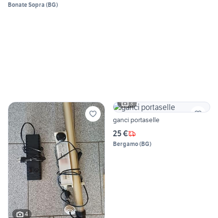
Bonate Sopra
(
BG
)
3
ganci portaselle
25 €
Bergamo
(
BG
)
4