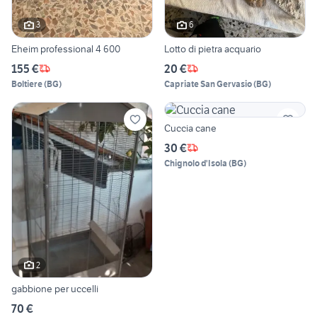
3
6
Eheim professional 4 600
Lotto di pietra acquario
155 €
20 €
Boltiere
(
BG
)
Capriate San Gervasio
(
BG
)
Cuccia cane
30 €
Chignolo d'Isola
(
BG
)
2
gabbione per uccelli
70 €