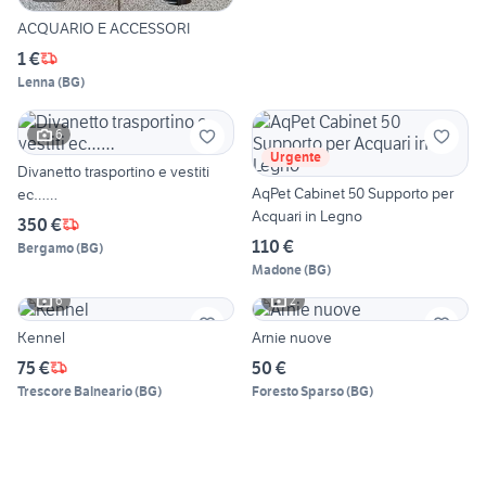
ACQUARIO E ACCESSORI
1 €
Lenna
(
BG
)
6
Urgente
Divanetto trasportino e vestiti
AqPet Cabinet 50 Supporto per
ec……
Acquari in Legno
350 €
110 €
Bergamo
(
BG
)
Madone
(
BG
)
6
2
Kennel
Arnie nuove
75 €
50 €
Trescore Balneario
(
BG
)
Foresto Sparso
(
BG
)