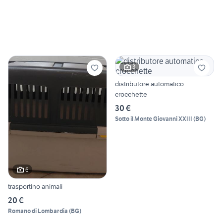
3
distributore automatico
crocchette
30 €
Sotto il Monte Giovanni XXIII
(
BG
)
6
trasportino animali
20 €
Romano di Lombardia
(
BG
)