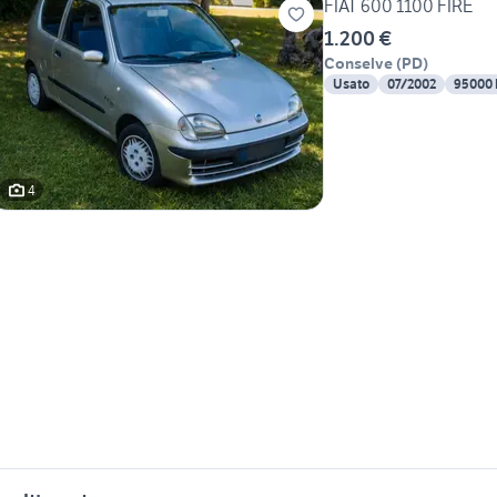
FIAT 600 1100 FIRE
1.200 €
Conselve
(
PD
)
Usato
07/2002
95000
4