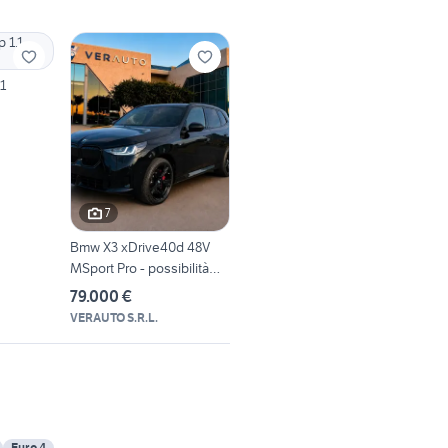
1
7
Bmw X3 xDrive40d 48V
MSport Pro - possibilità
nole
79.000 €
VERAUTO S.R.L.
Euro 4