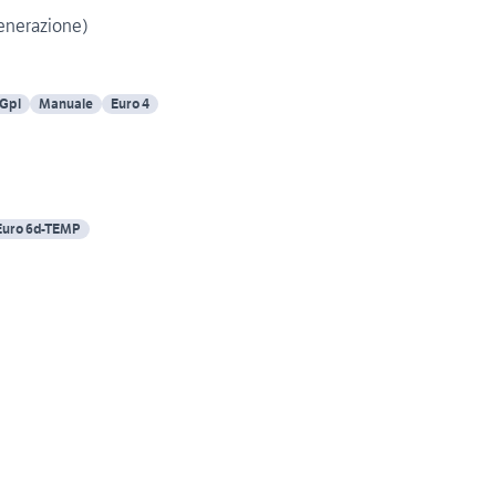
enerazione)
Gpl
Manuale
Euro 4
Euro 6d-TEMP