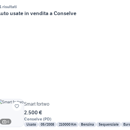
1 risultati
uto usate in vendita a Conselve
Smart fortwo
2.500 €
Conselve
(
PD
)
6
Usato
05/2008
210000 Km
Benzina
Sequenziale
Eur