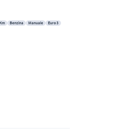
 Km
Benzina
Manuale
Euro 3