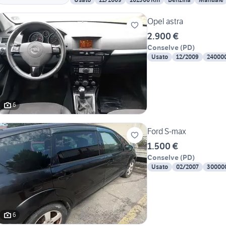
Opel astra
2.900 €
Conselve
(
PD
)
Usato
12/2009
24000
6
Ford S-max
1.500 €
Conselve
(
PD
)
Usato
02/2007
30000
6