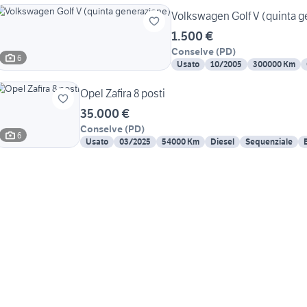
Volkswagen Golf V (quinta g
1.500 €
Conselve
(
PD
)
6
Usato
10/2005
300000 Km
Opel Zafira 8 posti
35.000 €
Conselve
(
PD
)
6
Usato
03/2025
54000 Km
Diesel
Sequenziale