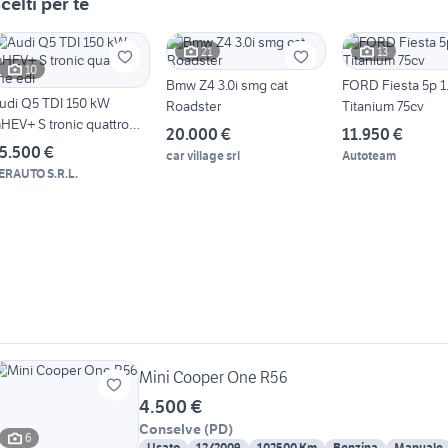
celti per te
21
13
10
Bmw Z4 3.0i smg cat
FORD Fiesta 5p 1.
udi Q5 TDI 150 kW
Roadster
Titanium 75cv
HEV+ S tronic quattro
20.000 €
11.950 €
ine edi
5.500 €
car village srl
Autoteam
ERAUTO S.R.L.
Mini Cooper One R56
4.500 €
Conselve
(
PD
)
6
Usato
12/2009
102500 Km
Benzina
Manuale