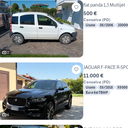
fiat panda 1,3 Multijet
500 €
Conselve
(
PD
)
Usato
05/2006
20000
2
JAGUAR F-PACE R-SP
11.000 €
Conselve
(
PD
)
Usato
03/2018
55000
Euro 6d-TEMP
6