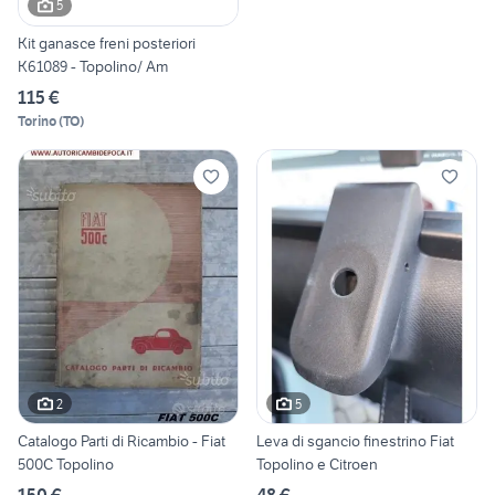
5
Kit ganasce freni posteriori
K61089 - Topolino/ Am
115 €
Torino
(
TO
)
2
5
Catalogo Parti di Ricambio - Fiat
Leva di sgancio finestrino Fiat
500C Topolino
Topolino e Citroen