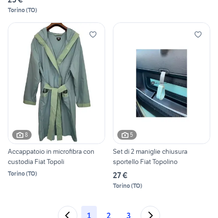
Torino
(
TO
)
8
5
Accappatoio in microfibra con
Set di 2 maniglie chiusura
custodia Fiat Topoli
sportello Fiat Topolino
Torino
(
TO
)
27 €
Torino
(
TO
)
1
2
3