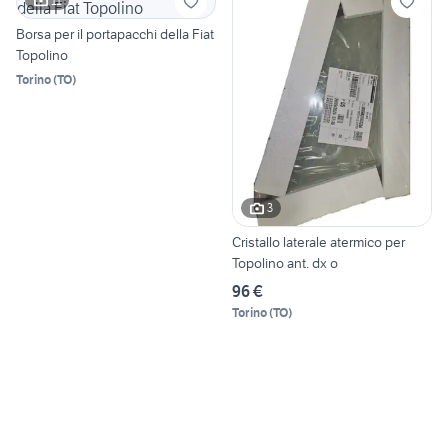
11
Borsa per il portapacchi della Fiat
Topolino
Torino
(
TO
)
3
Cristallo laterale atermico per
Topolino ant. dx o
96 €
Torino
(
TO
)