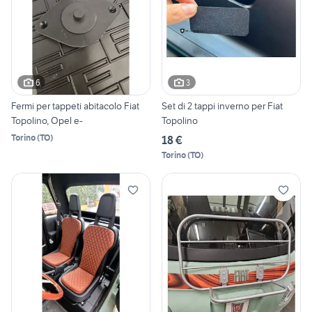
6
3
Fermi per tappeti abitacolo Fiat
Set di 2 tappi inverno per Fiat
Topolino, Opel e-
Topolino
Torino
(
TO
)
18 €
Torino
(
TO
)