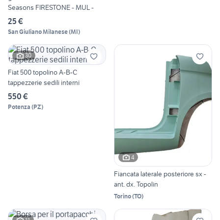
Seasons FIRESTONE - MUL -
25 €
San Giuliano Milanese
(
MI
)
30
Fiat 500 topolino A-B-C
tappezzerie sedili interni
550 €
Potenza
(
PZ
)
4
Fiancata laterale posteriore sx -
ant. dx. Topolin
Torino
(
TO
)