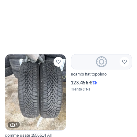
ricambi fiat topolino
123.456 €
Trento
(
TN
)
3
gomme usate 1556514 All