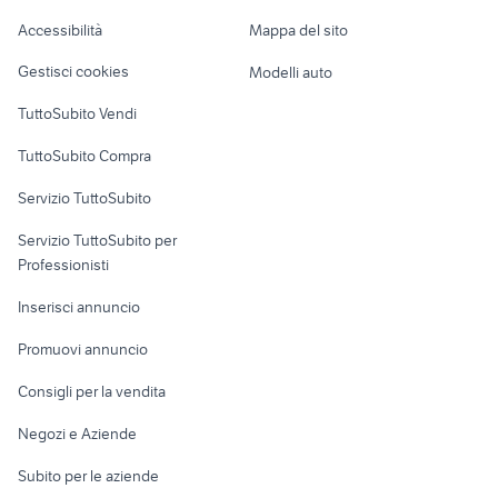
Caravan e Camper
peugeot salerno
Catania provincia
Accessibilità
Mappa del sito
Loft, mansarde e
Veicoli commerciali
ricambi bmw accessori auto
altro
peugeot poggibonsi
Gestisci cookies
Modelli auto
Milano provincia
Case vacanza
TuttoSubito Vendi
Uffici e Locali
TuttoSubito Compra
commerciali
Servizio TuttoSubito
elettronica
per la casa e la
sports e hobby
Servizio TuttoSubito per
persona
Informatica
Animali
Professionisti
Arredamento e
Console e
Accessori per
Casalinghi
Inserisci annuncio
Videogiochi
animali
Elettrodomestici
Promuovi annuncio
Audio/Video
Musica e Film
Giardino e Fai da te
Consigli per la vendita
Fotografia
Libri e Riviste
Abbigliamento e
Negozi e Aziende
Telefonia
Strumenti Musicali
Accessori
Subito per le aziende
Sports
Tutto per i bambini