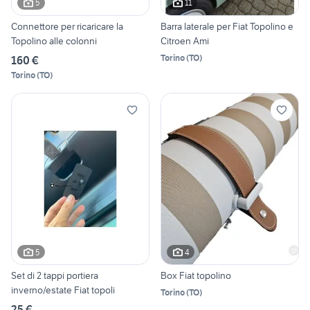
5
11
Connettore per ricaricare la
Barra laterale per Fiat Topolino e
Topolino alle colonni
Citroen Ami
Torino
(
TO
)
160 €
Torino
(
TO
)
5
4
Set di 2 tappi portiera
Box Fiat topolino
inverno/estate Fiat topoli
Torino
(
TO
)
25 €