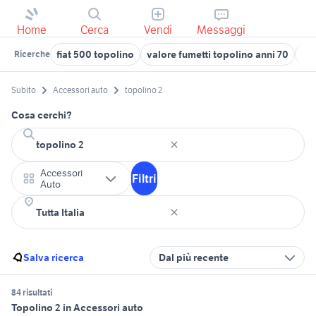
Home
Cerca
Vendi
Messaggi
fiat 500 topolino
valore fumetti topolino anni 70
to
Ricerche
Subito
Accessori auto
topolino 2
Cosa cerchi?
Accessori
Filtri
Auto
Salva ricerca
Dal più recente
84 risultati
Topolino 2 in Accessori auto