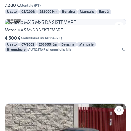
7.200 €
Montale
(
PT
)
Usato
01/2003
258000 Km
Benzina
Manuale
Euro 3
26
Mazda MX 5 Mx5 DA SISTEMARE
4.500 €
Monsummano Terme
(
PT
)
Usato
07/2001
206000 Km
Benzina
Manuale
Rivenditore
AUTOSTAR di Amoriello Nik