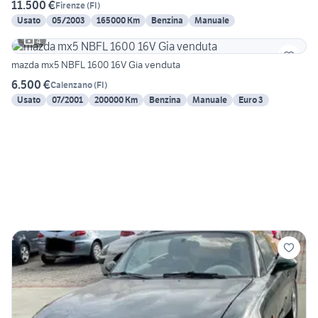
11.500 €
Firenze
(
FI
)
Usato
05/2003
165000 Km
Benzina
Manuale
4
mazda mx5 NBFL 1600 16V Gia venduta
6.500 €
Calenzano
(
FI
)
Usato
07/2001
200000 Km
Benzina
Manuale
Euro 3