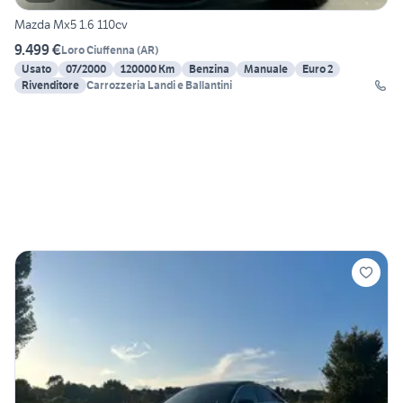
Mazda Mx5 1.6 110cv
9.499 €
Loro Ciuffenna
(
AR
)
Usato
07/2000
120000 Km
Benzina
Manuale
Euro 2
Rivenditore
Carrozzeria Landi e Ballantini