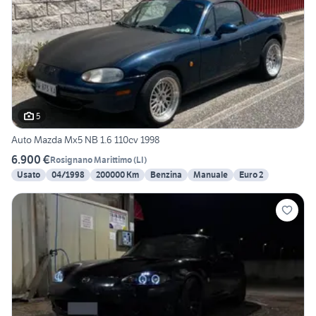
5
Auto Mazda Mx5 NB 1.6 110cv 1998
6.900 €
Rosignano Marittimo
(
LI
)
Usato
04/1998
200000 Km
Benzina
Manuale
Euro 2