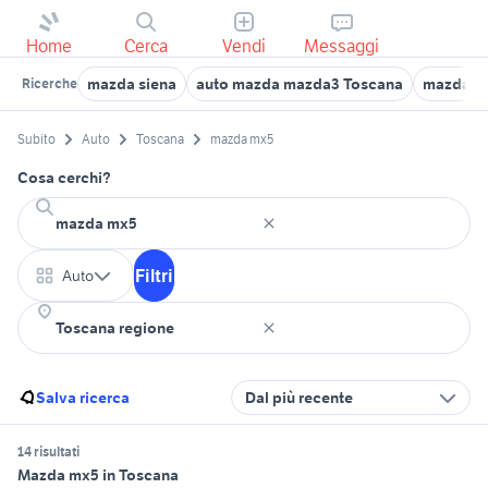
Home
Cerca
Vendi
Messaggi
mazda siena
auto mazda mazda3 Toscana
mazda 2
Ricerche
Subito
Auto
Toscana
mazda mx5
Cosa cerchi?
Filtri
Auto
Salva ricerca
Dal più recente
14 risultati
Mazda mx5 in Toscana