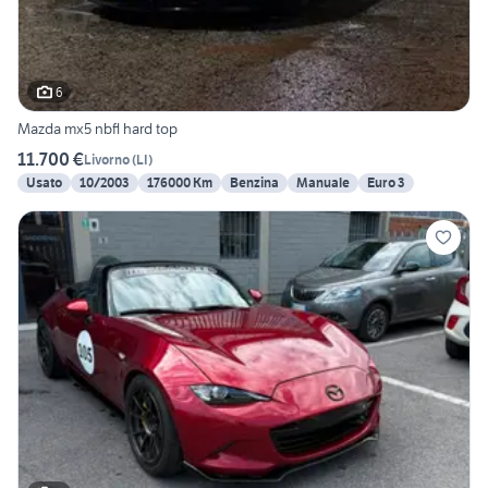
6
Mazda mx5 nbfl hard top
11.700 €
Livorno
(
LI
)
Usato
10/2003
176000 Km
Benzina
Manuale
Euro 3