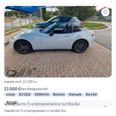
6
mazda mx5 1.5 130 cv
23.000 €
San Gimignano
(
SI
)
Usato
02/2018
36000 Km
Benzina
Manuale
Euro 6d
6
mazda mx-5 uniproprietario e iscritta Asi