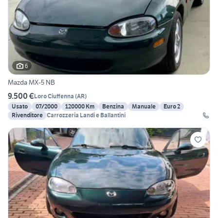
6
Mazda MX-5 NB
9.500 €
Loro Ciuffenna
(
AR
)
Usato
07/2000
120000 Km
Benzina
Manuale
Euro 2
Rivenditore
Carrozzeria Landi e Ballantini