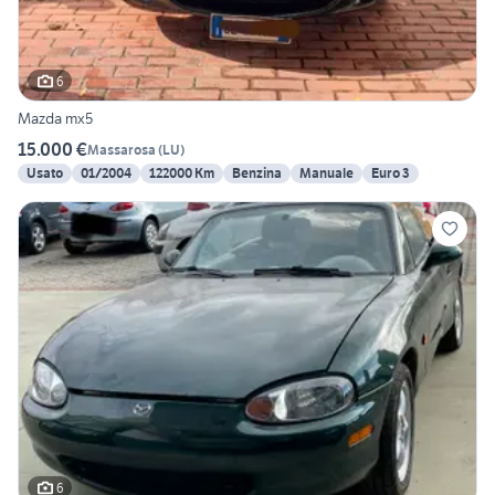
6
Mazda mx5
15.000 €
Massarosa
(
LU
)
Usato
01/2004
122000 Km
Benzina
Manuale
Euro 3
6