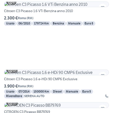
6
Citroen C3 Picasso 1.6 VTi Benzina anno 2010
2.300 €
Roma
(
RM
)
Usato
06/2010
179724 Km
Benzina
Manuale
Euro 5
13
Citroen C3 Picasso 1.6 e-HDi 90 CMP6 Exclusive
3.900 €
Roma
(
RM
)
Usato
07/2014
150000 Km
Diesel
Manuale
Euro 5
Rivenditore
SERENA AUTO
10
CITROEN C3 Picasso BB79769