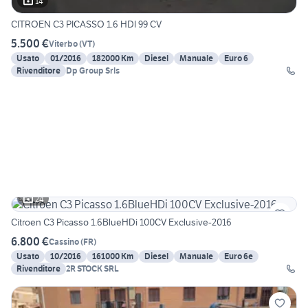
14
CITROEN C3 PICASSO 1.6 HDI 99 CV
5.500 €
Viterbo
(
VT
)
Usato
01/2016
182000 Km
Diesel
Manuale
Euro 6
Rivenditore
Dp Group Srls
24
Citroen C3 Picasso 1.6BlueHDi 100CV Exclusive-2016
6.800 €
Cassino
(
FR
)
Usato
10/2016
161000 Km
Diesel
Manuale
Euro 6e
Rivenditore
2R STOCK SRL