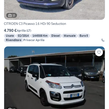
15
CITROEN C3 Picasso 1.6 HDi 90 Seduction
4.790 €
Aprilia
(
LT
)
Usato
02/2014
144588 Km
Diesel
Manuale
Euro 5
Rivenditore
Privacar Aprilia