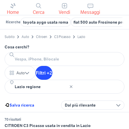
Home
Cerca
Vendi
Messaggi
toyota aygo usata roma
fiat 500 auto Frosinone provi
Ricerche
Subito
Auto
Citroen
C3 Picasso
Lazio
Cosa cerchi?
Filtri +2
Auto
Salva ricerca
Dal più rilevante
70 risultati
CITROEN C3 Picasso usata in vendita in Lazio