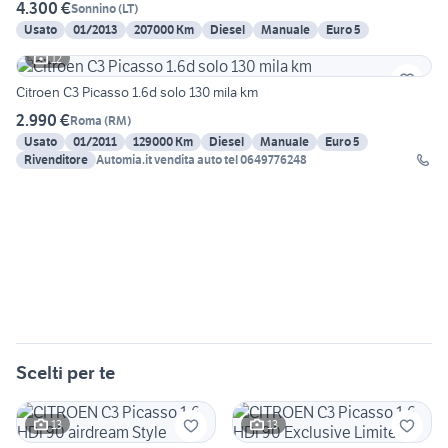
4.300 €
Sonnino
(
LT
)
Usato
01/2013
207000 Km
Diesel
Manuale
Euro 5
12
Citroen C3 Picasso 1.6d solo 130 mila km
2.990 €
Roma
(
RM
)
Usato
01/2011
129000 Km
Diesel
Manuale
Euro 5
Rivenditore
Automia.it vendita auto tel 0649776248
Scelti per te
13
13