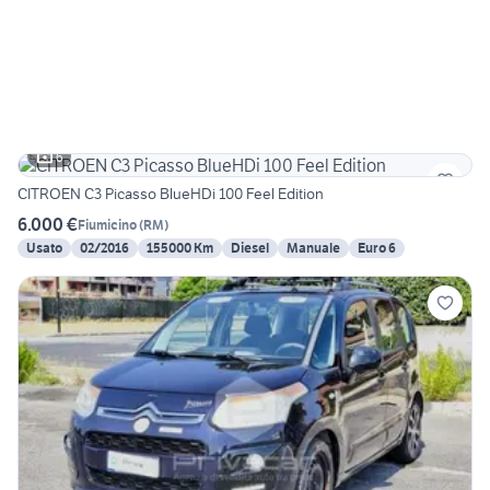
6
CITROEN C3 Picasso BlueHDi 100 Feel Edition
6.000 €
Fiumicino
(
RM
)
Usato
02/2016
155000 Km
Diesel
Manuale
Euro 6