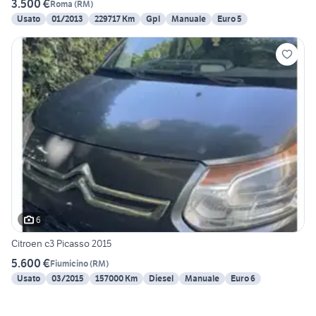
3.500 €
Roma
(
RM
)
Usato
01/2013
229717 Km
Gpl
Manuale
Euro 5
6
Citroen c3 Picasso 2015
5.600 €
Fiumicino
(
RM
)
Usato
03/2015
157000 Km
Diesel
Manuale
Euro 6