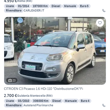
4.950 €
Roma
(
RM
)
Usato
01/2014
197000 Km
Diesel
Manuale
Euro 5
Rivenditore
CARLEADER.IT
23
CITROEN C3 Picasso 1.6 HDi 110 *DistribuzioneOK*Fi
2.700 €
Guidonia Montecelio
(
RM
)
Usato
03/2010
306000 Km
Diesel
Manuale
Euro 4
Rivenditore
Autoland Plurimarche