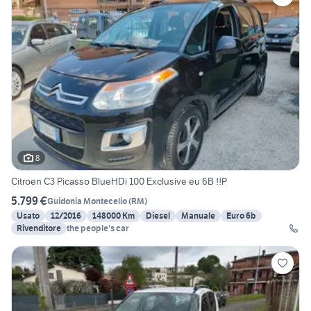
8
Citroen C3 Picasso BlueHDi 100 Exclusive eu 6B !!P
5.799 €
Guidonia Montecelio
(
RM
)
Usato
12/2016
148000 Km
Diesel
Manuale
Euro 6b
Rivenditore
the people's car