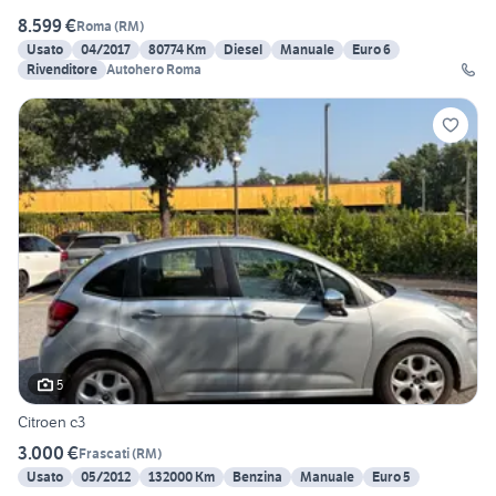
8.599 €
Roma
(
RM
)
Usato
04/2017
80774 Km
Diesel
Manuale
Euro 6
Rivenditore
Autohero Roma
5
Citroen c3
3.000 €
Frascati
(
RM
)
Usato
05/2012
132000 Km
Benzina
Manuale
Euro 5