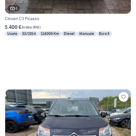
6
Citroen C3 Picasso
5.400 €
Ardea
(
RM
)
Usato
02/2014
116000 Km
Diesel
Manuale
Euro 5