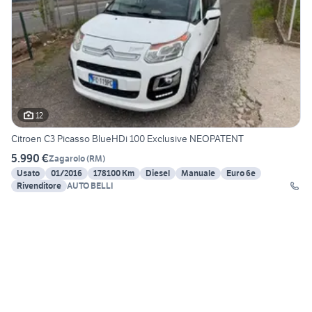
12
Citroen C3 Picasso BlueHDi 100 Exclusive NEOPATENT
5.990 €
Zagarolo
(
RM
)
Usato
01/2016
178100 Km
Diesel
Manuale
Euro 6e
Rivenditore
AUTO BELLI