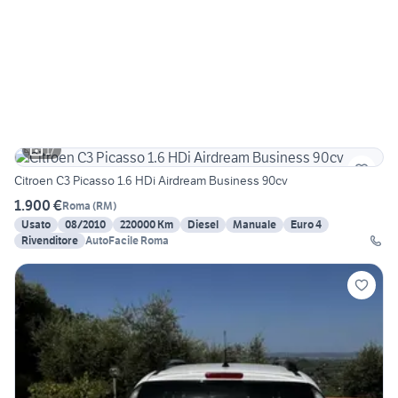
17
Citroen C3 Picasso 1.6 HDi Airdream Business 90cv
1.900 €
Roma
(
RM
)
Usato
08/2010
220000 Km
Diesel
Manuale
Euro 4
Rivenditore
AutoFacile Roma