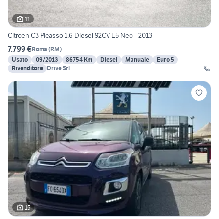
11
Citroen C3 Picasso 1.6 Diesel 92CV E5 Neo - 2013
7.799 €
Roma
(
RM
)
Usato
09/2013
86754 Km
Diesel
Manuale
Euro 5
Rivenditore
Drive Srl
15