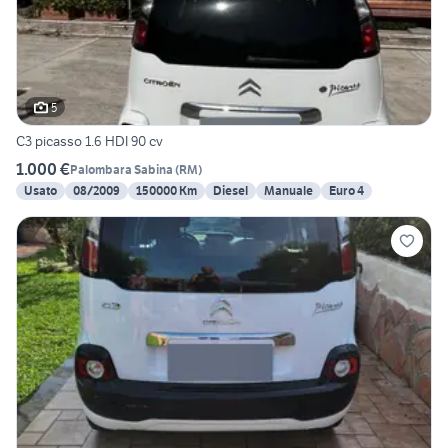
5
C3 picasso 1.6 HDI 90 cv
1.000 €
Palombara Sabina
(
RM
)
Usato
08/2009
150000 Km
Diesel
Manuale
Euro 4