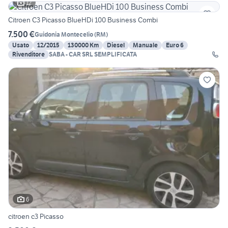
12
Citroen C3 Picasso BlueHDi 100 Business Combi
7.500 €
Guidonia Montecelio
(
RM
)
Usato
12/2015
130000 Km
Diesel
Manuale
Euro 6
Rivenditore
SABA - CAR SRL SEMPLIFICATA
6
citroen c3 Picasso