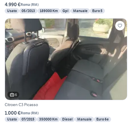
4.990 €
Roma
(
RM
)
Usato
05/2013
189000 Km
Gpl
Manuale
Euro 5
6
Citroen C3 Picasso
1.000 €
Roma
(
RM
)
Usato
07/2015
350000 Km
Diesel
Manuale
Euro 6e