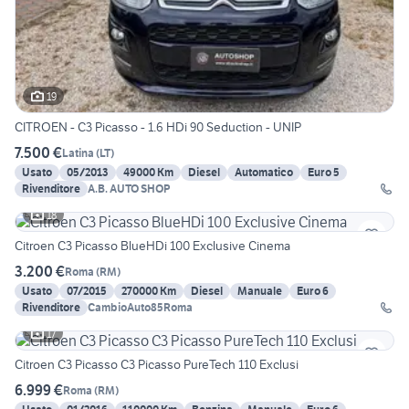
19
CITROEN - C3 Picasso - 1.6 HDi 90 Seduction - UNIP
7.500 €
Latina
(
LT
)
Usato
05/2013
49000 Km
Diesel
Automatico
Euro 5
Rivenditore
A.B. AUTO SHOP
18
Citroen C3 Picasso BlueHDi 100 Exclusive Cinema
3.200 €
Roma
(
RM
)
Usato
07/2015
270000 Km
Diesel
Manuale
Euro 6
Rivenditore
CambioAuto85Roma
17
Citroen C3 Picasso C3 Picasso PureTech 110 Exclusi
6.999 €
Roma
(
RM
)