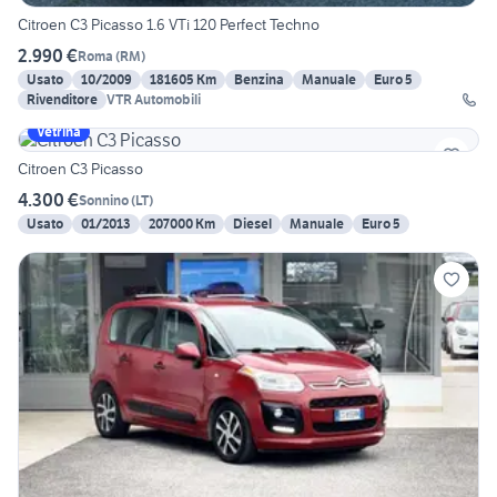
Citroen C3 Picasso 1.6 VTi 120 Perfect Techno
2.990 €
Roma
(
RM
)
Usato
10/2009
181605 Km
Benzina
Manuale
Euro 5
Rivenditore
VTR Automobili
Vetrina
Citroen C3 Picasso
4.300 €
Sonnino
(
LT
)
Usato
01/2013
207000 Km
Diesel
Manuale
Euro 5