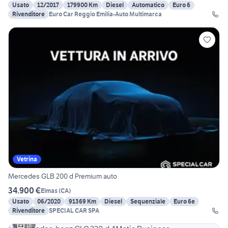
Usato
12/2017
179900 Km
Diesel
Automatico
Euro 6
Rivenditore
Euro Car Reggio Emilia-Auto Multimarca
Vetrina
Mercedes GLB 200 d Premium auto
34.900 €
Elmas
(
CA
)
Usato
06/2020
91369 Km
Diesel
Sequenziale
Euro 6e
Rivenditore
SPECIAL CAR SPA
18