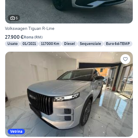
6
Volkswagen Tiguan R-Line
27.900 €
Roma
(
RM
)
Usato
01/2021
117000 Km
Diesel
Sequenziale
Euro 6d-TEMP
Vetrina