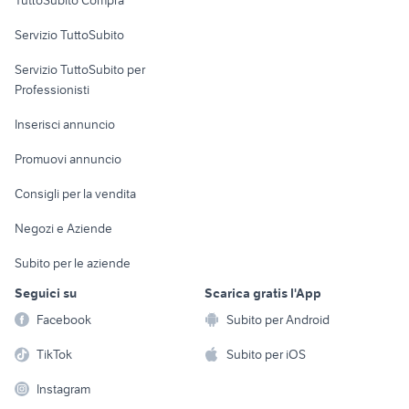
TuttoSubito Compra
commerciali
Servizio TuttoSubito
elettronica
per la casa e la
sports e hobby
Servizio TuttoSubito per
persona
Informatica
Animali
Professionisti
Arredamento e
Console e
Accessori per
Casalinghi
Inserisci annuncio
Videogiochi
animali
Elettrodomestici
Promuovi annuncio
Audio/Video
Musica e Film
Giardino e Fai da te
Consigli per la vendita
Fotografia
Libri e Riviste
Abbigliamento e
Negozi e Aziende
Telefonia
Strumenti Musicali
Accessori
Subito per le aziende
Sports
Tutto per i bambini
Seguici su
Scarica gratis l'App
Biciclette
Facebook
Subito per Android
Collezionismo
TikTok
Subito per iOS
Instagram