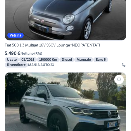
Vetrina
Fiat 500 1.3 Multijet 16V 95CV Lounge*NEOPATENTATI
5.490 €
Nettuno
(
RM
)
Usato
01/2015
150000 Km
Diesel
Manuale
Euro 5
Rivenditore
MANIA AUTO 23