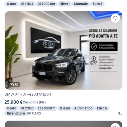
Usato
05/2011
275000 Km
Diesel
Manuale
Euro 5
30
BMW X4 xDrive20d Msport
25.900 €
Cerignola
(
FG
)
Usato
01/2020
169000 Km
Diesel
Automatico
Euro 6
Rivenditore
FP CARS