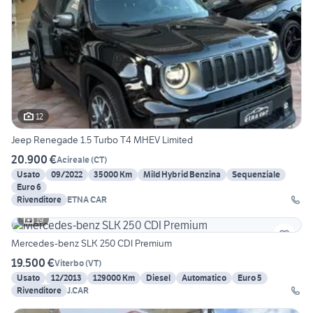
12
Jeep Renegade 1.5 Turbo T4 MHEV Limited
20.900 €
Acireale
(
CT
)
Usato
09/2022
35000 Km
Mild Hybrid Benzina
Sequenziale
Euro 6
Rivenditore
ETNA CAR
19
Mercedes-benz SLK 250 CDI Premium
19.500 €
Viterbo
(
VT
)
Usato
12/2013
129000 Km
Diesel
Automatico
Euro 5
Rivenditore
J.CAR