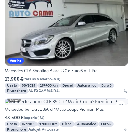
Vetrina
Mercedes CLA Shooting Brake 220 d Euro 6 Aut. Pre
13.900 €
Cesano Maderno
(
MB
)
Usato
06/2015
174400 Km
Diesel
Automatico
Euro 6
Rivenditore
AUTO CAMM S.R.L.
10
Mercedes-benz GLE 350 d 4Matic Coupé Premium Plus
43.500 €
Imperia
(
IM
)
Usato
07/2019
120000 Km
Diesel
Automatico
Euro 6
Rivenditore
Autojeti Autousate