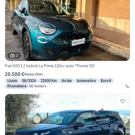
17
Fiat 600 1.2 hybrid La Prima 110cv auto *Promo SD
20.500 €
Roma
(
RM
)
Usato
08/2024
22500 Km
Ibrida
Automatico
Euro 6
Rivenditore
SD Motors