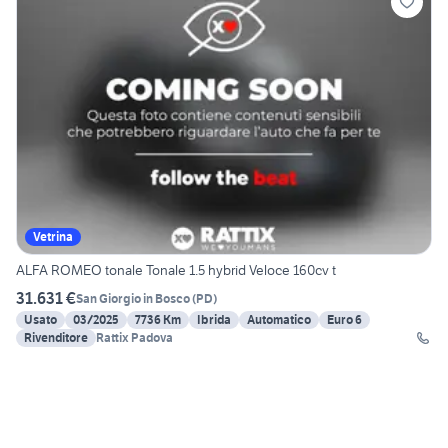
Vetrina
ALFA ROMEO tonale Tonale 1.5 hybrid Veloce 160cv t
31.631 €
San Giorgio in Bosco
(
PD
)
Usato
03/2025
7736 Km
Ibrida
Automatico
Euro 6
Rivenditore
Rattix Padova