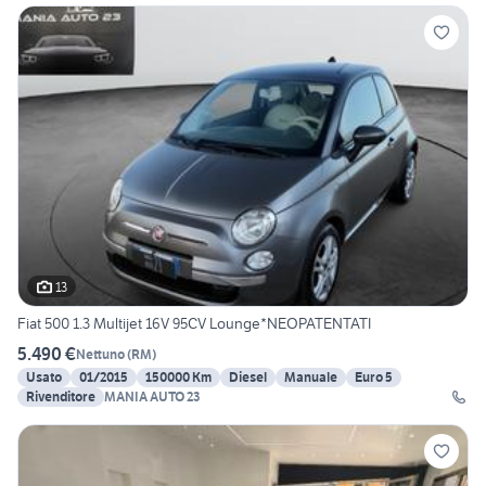
13
Fiat 500 1.3 Multijet 16V 95CV Lounge*NEOPATENTATI
5.490 €
Nettuno
(
RM
)
Usato
01/2015
150000 Km
Diesel
Manuale
Euro 5
Rivenditore
MANIA AUTO 23