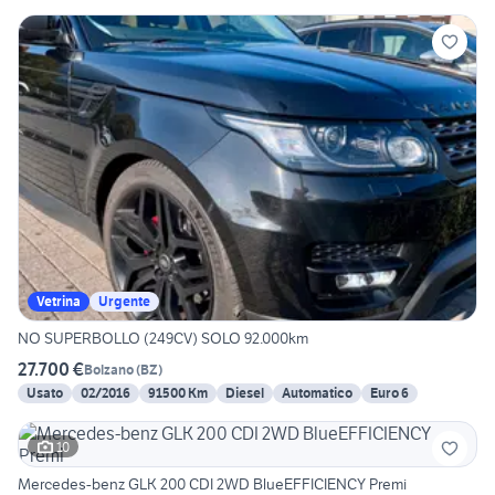
Vetrina
Urgente
NO SUPERBOLLO (249CV) SOLO 92.000km
27.700 €
Bolzano
(
BZ
)
Usato
02/2016
91500 Km
Diesel
Automatico
Euro 6
10
Mercedes-benz GLK 200 CDI 2WD BlueEFFICIENCY Premi