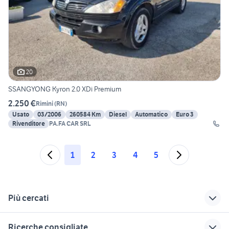
20
SSANGYONG Kyron 2.0 XDi Premium
2.250 €
Rimini
(
RN
)
Usato
03/2006
260584 Km
Diesel
Automatico
Euro 3
Rivenditore
PA.FA CAR SRL
1
2
3
4
5
Più cercati
Correlati
Richerche simili
Suggerimenti
Ricerche consigliate