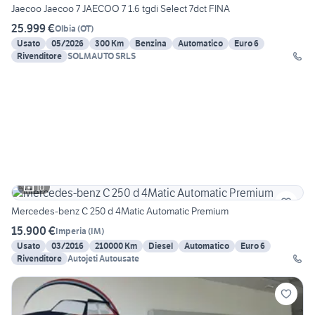
Jaecoo Jaecoo 7 JAECOO 7 1.6 tgdi Select 7dct FINA
25.999 €
Olbia
(
OT
)
Usato
05/2026
300 Km
Benzina
Automatico
Euro 6
Rivenditore
SOLMAUTO SRLS
10
Mercedes-benz C 250 d 4Matic Automatic Premium
15.900 €
Imperia
(
IM
)
Usato
03/2016
210000 Km
Diesel
Automatico
Euro 6
Rivenditore
Autojeti Autousate