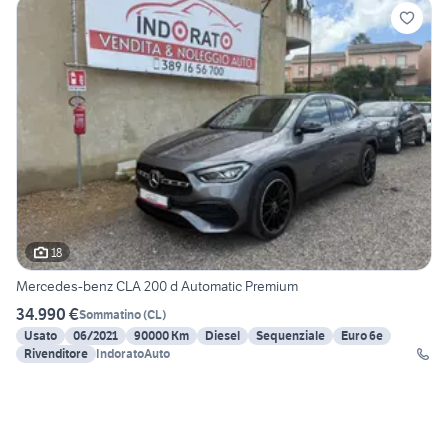
18
Mercedes-benz CLA 200 d Automatic Premium
34.990 €
Sommatino
(
CL
)
Usato
06/2021
90000 Km
Diesel
Sequenziale
Euro 6e
Rivenditore
IndoratoAuto