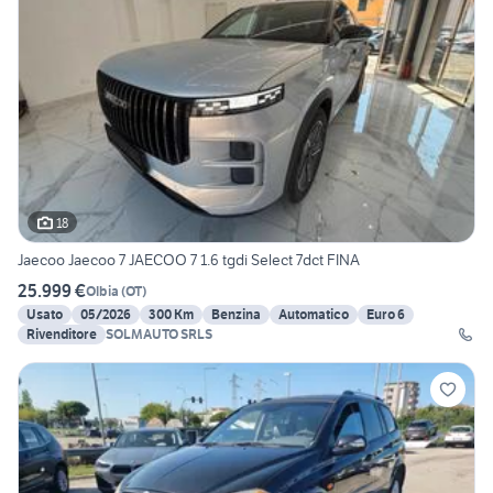
18
Jaecoo Jaecoo 7 JAECOO 7 1.6 tgdi Select 7dct FINA
25.999 €
Olbia
(
OT
)
Usato
05/2026
300 Km
Benzina
Automatico
Euro 6
Rivenditore
SOLMAUTO SRLS