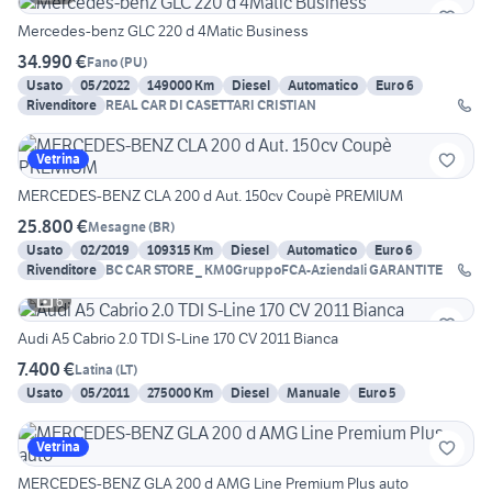
Mercedes-benz GLC 220 d 4Matic Business
34.990 €
Fano
(
PU
)
Usato
05/2022
149000 Km
Diesel
Automatico
Euro 6
Rivenditore
REAL CAR DI CASETTARI CRISTIAN
Vetrina
MERCEDES-BENZ CLA 200 d Aut. 150cv Coupè PREMIUM
25.800 €
Mesagne
(
BR
)
Usato
02/2019
109315 Km
Diesel
Automatico
Euro 6
Rivenditore
BC CAR STORE _ KM0GruppoFCA-Aziendali GARANTITE
6
Audi A5 Cabrio 2.0 TDI S-Line 170 CV 2011 Bianca
7.400 €
Latina
(
LT
)
Usato
05/2011
275000 Km
Diesel
Manuale
Euro 5
Vetrina
MERCEDES-BENZ GLA 200 d AMG Line Premium Plus auto