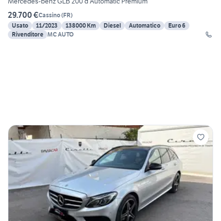
Mercedes-benz GLB 200 d Automatic Premium
29.700 €
Cassino
(
FR
)
Usato
11/2023
138000 Km
Diesel
Automatico
Euro 6
Rivenditore
MC AUTO