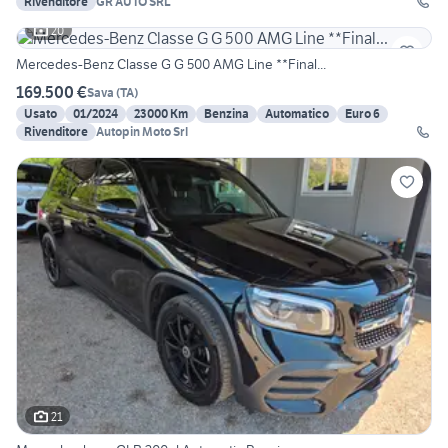
Rivenditore
GR AUTO SRL
20
Mercedes-Benz Classe G G 500 AMG Line **Final...
169.500 €
Sava
(
TA
)
Usato
01/2024
23000 Km
Benzina
Automatico
Euro 6
Rivenditore
Autopin Moto Srl
21