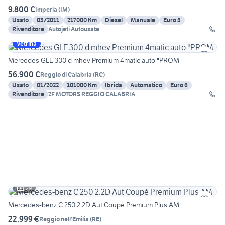
9.800 €
Imperia
(
IM
)
Usato
03/2011
217000 Km
Diesel
Manuale
Euro 5
Rivenditore
Autojeti Autousate
Vetrina
Mercedes GLE 300 d mhev Premium 4matic auto "PROM
56.900 €
Reggio di Calabria
(
RC
)
Usato
01/2022
101000 Km
Ibrida
Automatico
Euro 6
Rivenditore
2F MOTORS REGGIO CALABRIA
29
Mercedes-benz C 250 2.2D Aut Coupé Premium Plus AM
22.999 €
Reggio nell'Emilia
(
RE
)