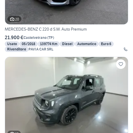
20
MERCEDES-BENZ C 220 d S.W. Auto Premium
21.900 €
Castelvetrano
(
TP
)
Usato
05/2018
139774 Km
Diesel
Automatico
Euro 6
Rivenditore
PAVIA CAR SRL