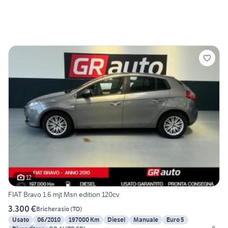
12
FIAT Bravo 1.6 mjt Msn edition 120cv
3.300 €
Bricherasio
(
TO
)
Usato
06/2010
197000 Km
Diesel
Manuale
Euro 5