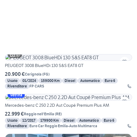
30
PEUGEOT 3008 BlueHDi 130 S&S EAT8 GT
20.900 €
Cerignola
(
FG
)
Usato
01/2024
159000 Km
Diesel
Automatico
Euro 6
Rivenditore
FP CARS
Vetrina
Mercedes-benz C 250 2.2D Aut Coupé Premium Plus AM
22.999 €
Reggio nell'Emilia
(
RE
)
Usato
12/2017
179900 Km
Diesel
Automatico
Euro 6
Rivenditore
Euro Car Reggio Emilia-Auto Multimarca