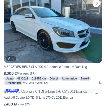
17
MERCEDES-BENZ CLA 200 d Automatic Premium Dark Nig
8.000 €
Mesagne
(
BR
)
Usato
03/2016
218952 Km
Diesel
Automatico
Euro 6
Rivenditore
MOTORS POINT Srl
Vetrina
Audi A5 Cabrio 2.0 TDI S-Line 170 CV 2011 Bianca
7.400 €
Latina
(
LT
)