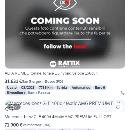
ALFA ROMEO tonale Tonale 1.5 hybrid Veloce 160cv t
31.631 €
San Giorgio in Bosco
(
PD
)
Usato
03/2025
7736 Km
Ibrida
Automatico
Euro 6
Rivenditore
Rattix Padova
29
Mercedes-benz GLE 400d 4Matic AMG PREMIUM FULL OPT
71.900 €
Valmontone
(
RM
)