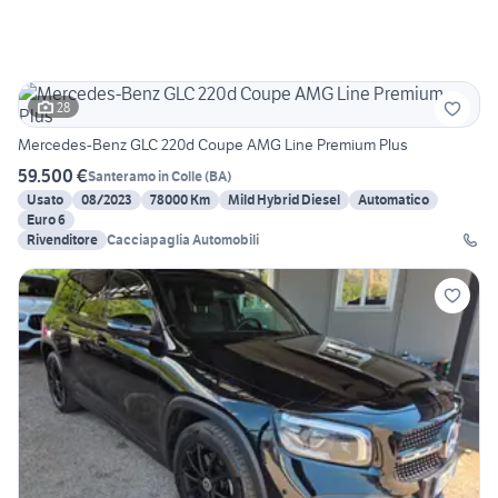
28
Mercedes-Benz GLC 220d Coupe AMG Line Premium Plus
59.500 €
Santeramo in Colle
(
BA
)
Usato
08/2023
78000 Km
Mild Hybrid Diesel
Automatico
Euro 6
Rivenditore
Cacciapaglia Automobili