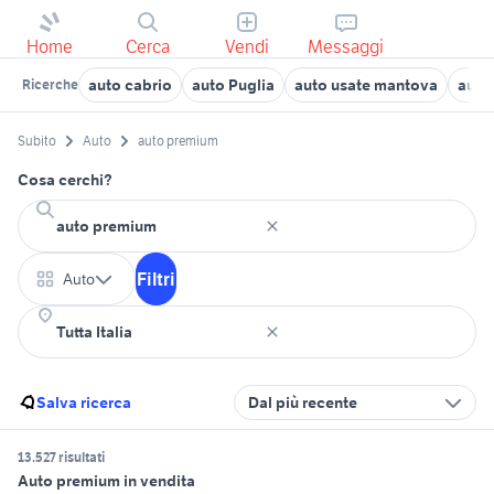
Home
Cerca
Vendi
Messaggi
auto cabrio
auto Puglia
auto usate mantova
auto
Ricerche
Subito
Auto
auto premium
Cosa cerchi?
Filtri
Auto
Salva ricerca
Dal più recente
13.527 risultati
Auto premium in vendita