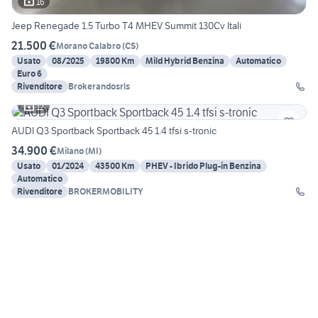
16
Jeep Renegade 1.5 Turbo T4 MHEV Summit 130Cv Itali
21.500 €
Morano Calabro
(
CS
)
Usato
08/2025
19800 Km
Mild Hybrid Benzina
Automatico
Euro 6
Rivenditore
Brokerandosrls
12
AUDI Q3 Sportback Sportback 45 1.4 tfsi s-tronic
34.900 €
Milano
(
MI
)
Usato
01/2024
43500 Km
PHEV - Ibrido Plug-in Benzina
Automatico
Rivenditore
BROKERMOBILITY