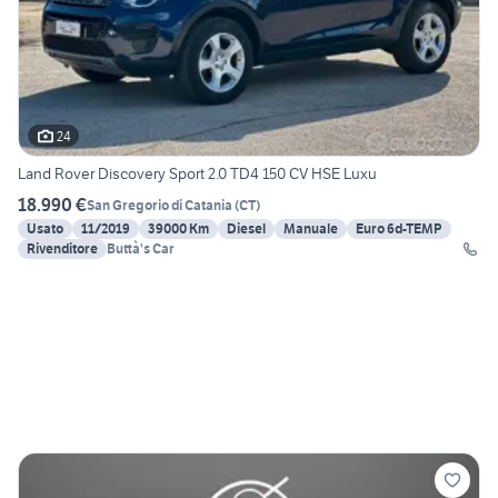
24
Land Rover Discovery Sport 2.0 TD4 150 CV HSE Luxu
18.990 €
San Gregorio di Catania
(
CT
)
Usato
11/2019
39000 Km
Diesel
Manuale
Euro 6d-TEMP
Rivenditore
Buttà's Car