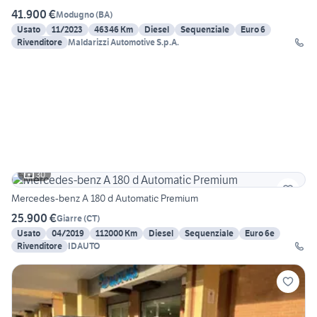
41.900 €
Modugno
(
BA
)
Usato
11/2023
46346 Km
Diesel
Sequenziale
Euro 6
Rivenditore
Maldarizzi Automotive S.p.A.
30
Mercedes-benz A 180 d Automatic Premium
25.900 €
Giarre
(
CT
)
Usato
04/2019
112000 Km
Diesel
Sequenziale
Euro 6e
Rivenditore
IDAUTO