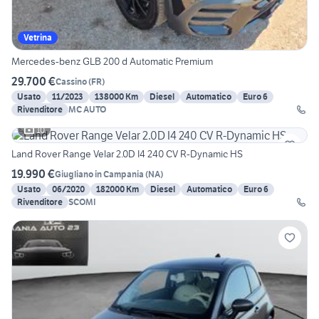
Vetrina
Mercedes-benz GLB 200 d Automatic Premium
29.700 €
Cassino
(
FR
)
Usato
11/2023
138000 Km
Diesel
Automatico
Euro 6
Rivenditore
MC AUTO
10
Land Rover Range Velar 2.0D I4 240 CV R-Dynamic HS
19.990 €
Giugliano in Campania
(
NA
)
Usato
06/2020
182000 Km
Diesel
Automatico
Euro 6
Rivenditore
SCOMI