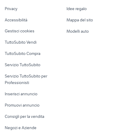
jeep renegade
Nautica
lavoro
vw touran metano
audi a6 4g auto
Privacy
Idee regalo
Garage e box
Caravan e Camper
Accessibilità
Mappa del sito
Loft, mansarde e
Veicoli commerciali
altro
Gestisci cookies
Modelli auto
Case vacanza
TuttoSubito Vendi
Uffici e Locali
TuttoSubito Compra
commerciali
Servizio TuttoSubito
elettronica
per la casa e la
sports e hobby
Servizio TuttoSubito per
persona
Informatica
Animali
Professionisti
Arredamento e
Console e
Accessori per
Casalinghi
Inserisci annuncio
Videogiochi
animali
Elettrodomestici
Promuovi annuncio
Audio/Video
Musica e Film
Giardino e Fai da te
Consigli per la vendita
Fotografia
Libri e Riviste
Abbigliamento e
Negozi e Aziende
Telefonia
Strumenti Musicali
Accessori