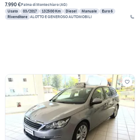
7.990 €
Palma di Montechiaro
(
AG
)
Usato
03/2017
132500 Km
Diesel
Manuale
Euro 6
Rivenditore
ALOTTO E GENEROSO AUTOMOBILI