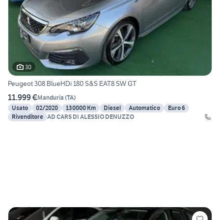
30
Peugeot 308 BlueHDi 180 S&S EAT8 SW GT
11.999 €
Manduria
(
TA
)
Usato
02/2020
130000 Km
Diesel
Automatico
Euro 6
Rivenditore
AD CARS DI ALESSIO DENUZZO