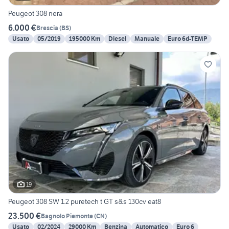
Peugeot 308 nera
6.000 €
Brescia
(
BS
)
Usato
05/2019
195000 Km
Diesel
Manuale
Euro 6d-TEMP
19
Peugeot 308 SW 1.2 puretech t GT s&s 130cv eat8
23.500 €
Bagnolo Piemonte
(
CN
)
Usato
02/2024
29000 Km
Benzina
Automatico
Euro 6