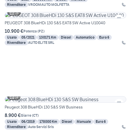
Rivenditore
VROOMAUTO MOLFETTA
28
PEUGEOT 308 BlueHDi 130 S&S EAT8 SW Active U10040
10.900 €
Potenza
(
PZ
)
Usato
05/2021
130171 Km
Diesel
Automatico
Euro 6
Rivenditore
AUTO ELITE SRL
14
Peugeot 308 BlueHDi 130 S&S SW Business
8.900 €
Giarre
(
CT
)
Usato
06/2019
178000 Km
Diesel
Manuale
Euro 6
Rivenditore
Auto Servizi Srls