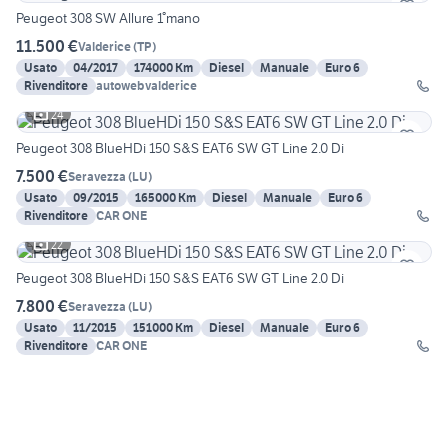
Peugeot 308 SW Allure 1°mano
11.500 €
Valderice
(
TP
)
Usato
04/2017
174000 Km
Diesel
Manuale
Euro 6
Rivenditore
autowebvalderice
24
Peugeot 308 BlueHDi 150 S&S EAT6 SW GT Line 2.0 Di
7.500 €
Seravezza
(
LU
)
Usato
09/2015
165000 Km
Diesel
Manuale
Euro 6
Rivenditore
CAR ONE
22
Peugeot 308 BlueHDi 150 S&S EAT6 SW GT Line 2.0 Di
7.800 €
Seravezza
(
LU
)
Usato
11/2015
151000 Km
Diesel
Manuale
Euro 6
Rivenditore
CAR ONE