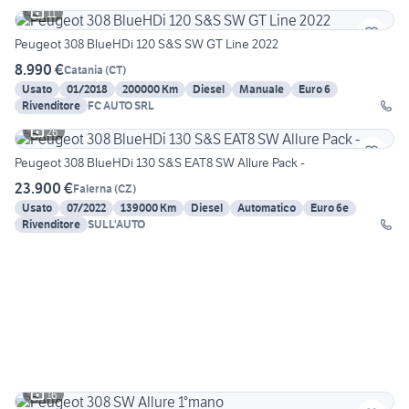
11
Peugeot 308 BlueHDi 120 S&S SW GT Line 2022
8.990 €
Catania
(
CT
)
Usato
01/2018
200000 Km
Diesel
Manuale
Euro 6
Rivenditore
FC AUTO SRL
26
Peugeot 308 BlueHDi 130 S&S EAT8 SW Allure Pack -
23.900 €
Falerna
(
CZ
)
Usato
07/2022
139000 Km
Diesel
Automatico
Euro 6e
Rivenditore
SULL'AUTO
16