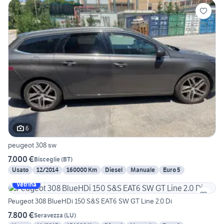
6
peugeot 308 sw
7.000 €
Bisceglie
(
BT
)
Usato
12/2014
160000 Km
Diesel
Manuale
Euro 5
Vetrina
Peugeot 308 BlueHDi 150 S&S EAT6 SW GT Line 2.0 Di
7.800 €
Seravezza
(
LU
)