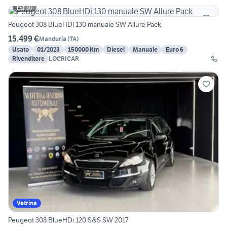
30
Peugeot 308 BlueHDi 130 manuale SW Allure Pack
15.499 €
Manduria
(
TA
)
Usato
01/2023
150000 Km
Diesel
Manuale
Euro 6
Rivenditore
LOCRICAR
Vetrina
Peugeot 308 BlueHDi 120 S&S SW 2017