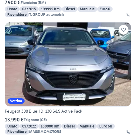
7.900 €
Fiumicino
(
RM
)
Usato
03/2015
199999 Km
Diesel
Manuale
Euro 6
Rivenditore
T. GROUP automobili
Vetrina
Peugeot 308 BlueHDi 130 S&S Active Pack
13.990 €
Frignano
(
CE
)
Usato
09/2022
160000 Km
Diesel
Manuale
Euro 6b
Rivenditore
MASSIMOMOTORS