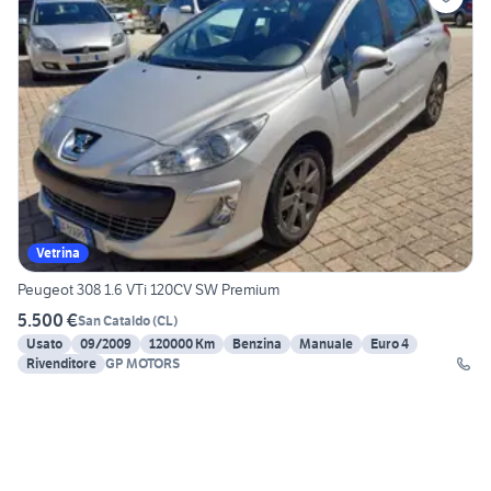
Vetrina
Peugeot 308 1.6 VTi 120CV SW Premium
5.500 €
San Cataldo
(
CL
)
Usato
09/2009
120000 Km
Benzina
Manuale
Euro 4
Rivenditore
GP MOTORS