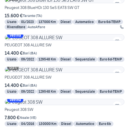
Peugeot 308 BlueHDi 130 SeS EAT8 SW GT
15.600 €
Taranto
(
TA
)
Usato
01/2023
137000 Km
Diesel
Automatico
Euro 6d-TEMP
Rivenditore
AutoAffare
Vetrina
PEUGEOT 308 ALLURE SW
14.400 €
Bari
(
BA
)
Usato
09/2022
129548 Km
Diesel
Sequenziale
Euro 6d-TEMP
6
PEUGEOT 308 ALLURE SW
14.400 €
Bari
(
BA
)
Usato
09/2022
129548 Km
Diesel
Sequenziale
Euro 6d-TEMP
Vetrina
Peugeot 308 SW
7.800 €
Noale
(
VE
)
Usato
04/2016
130000 Km
Diesel
Automatico
Euro 6b