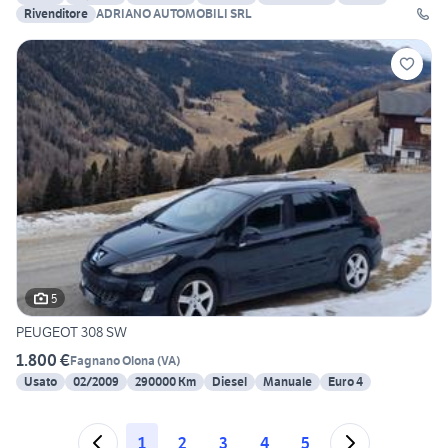
Rivenditore
ADRIANO AUTOMOBILI SRL
5
PEUGEOT 308 SW
1.800 €
Fagnano Olona
(
VA
)
Usato
02/2009
290000 Km
Diesel
Manuale
Euro 4
1
2
3
4
5