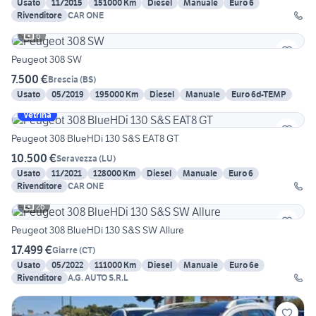
Usato
11/2015
151000 Km
Diesel
Manuale
Euro 6
Rivenditore
CAR ONE
6
Peugeot 308 SW
7.500 €
Brescia
(
BS
)
Usato
05/2019
195000 Km
Diesel
Manuale
Euro 6d-TEMP
Vetrina
Peugeot 308 BlueHDi 130 S&S EAT8 GT
10.500 €
Seravezza
(
LU
)
Usato
11/2021
128000 Km
Diesel
Manuale
Euro 6
Rivenditore
CAR ONE
26
Peugeot 308 BlueHDi 130 S&S SW Allure
17.499 €
Giarre
(
CT
)
Usato
05/2022
111000 Km
Diesel
Manuale
Euro 6e
Rivenditore
A.G. AUTO S.R.L