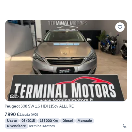
26
Peugeot 308 SW 1.6 HDI 115cv ALLURE
7.990 €
Licata
(
AG
)
Usato
05/2015
155000 Km
Diesel
Manuale
Rivenditore
Terminal Motors