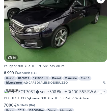
30
Peugeot 308 BlueHDi 130 S&S SW Allure
8.999 €
Manduria
(
TA
)
Usato
01/2019
141000 Km
Diesel
Manuale
Euro 6
Rivenditore
AD CARS DI ALESSIO DENUZZO
20
PEUGEOT 308 2� serie 308 BlueHDi 100 S&S SW Active
7.000 €
Molfetta
(
BA
)
Usato
2016
138000 Km
Diesel
Manuale