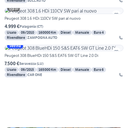
Rivenditore
SULL'AUTO
19
Peugeot 308 1.6 HDi 110CV SW pari al nuovo
4.999 €
Palagonia
(
CT
)
Usato
09/2010
160000 Km
Diesel
Manuale
Euro 4
Rivenditore
ZAMPOGNA AUTO
Vetrina
Peugeot 308 BlueHDi 150 S&S EAT6 SW GT Line 2.0 Di
7.500 €
Seravezza
(
LU
)
Usato
09/2015
165000 Km
Diesel
Manuale
Euro 6
Rivenditore
CAR ONE