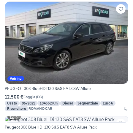
Vetrina
PEUGEOT 308 BlueHDi 130 S&S EAT8 SW Allure
12.500 €
Foggia
(
FG
)
Usato
06/2021
104552 Km
Diesel
Sequenziale
Euro 6
Rivenditore
ROMANO CAR
27
Peugeot 308 BlueHDi 130 S&S EAT8 SW Allure Pack