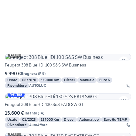
18
Peugeot 308 BlueHDi 100 S&S SW Business
9.990 €
Brugnera
(
PN
)
Usato
06/2020
119000 Km
Diesel
Manuale
Euro 6
Rivenditore
AUTOLUX
Vetrina
Peugeot 308 BlueHDi 130 SeS EAT8 SW GT
15.600 €
Taranto
(
TA
)
Usato
01/2023
137000 Km
Diesel
Automatico
Euro 6d-TEMP
Rivenditore
AutoAffare
11