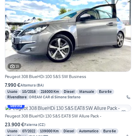
19
Peugeot 308 BlueHDi 100 S&S SW Business
7.990 €
Altamura
(
BA
)
Usato
10/2016
216000 Km
Diesel
Manuale
Euro 6e
Rivenditore
DREAM CAR di Simone Stefano
Vetrina
Peugeot 308 BlueHDi 130 S&S EAT8 SW Allure Pack -
23.900 €
Falerna
(
CZ
)
Usato
07/2022
139000 Km
Diesel
Automatico
Euro 6e