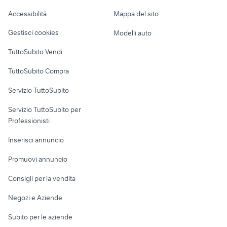
fiesta
Caravan e Camper
Accessibilità
Mappa del sito
smart pulse accessori auto
uconnect fiat
Loft, mansarde e
Veicoli commerciali
altro
Gestisci cookies
Modelli auto
Case vacanza
TuttoSubito Vendi
Uffici e Locali
TuttoSubito Compra
commerciali
Servizio TuttoSubito
elettronica
per la casa e la
sports e hobby
Servizio TuttoSubito per
persona
Informatica
Animali
Professionisti
Arredamento e
Console e
Accessori per
Casalinghi
Inserisci annuncio
Videogiochi
animali
Elettrodomestici
Promuovi annuncio
Audio/Video
Musica e Film
Giardino e Fai da te
Consigli per la vendita
Fotografia
Libri e Riviste
Abbigliamento e
Negozi e Aziende
Telefonia
Strumenti Musicali
Accessori
Subito per le aziende
Sports
Tutto per i bambini