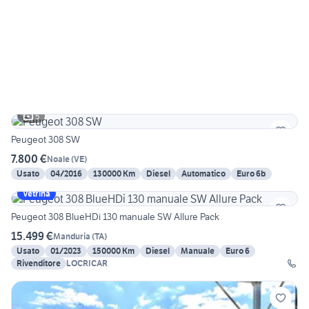
5
Peugeot 308 SW
7.800 €
Noale
(
VE
)
Usato
04/2016
130000 Km
Diesel
Automatico
Euro 6b
Vetrina
Peugeot 308 BlueHDi 130 manuale SW Allure Pack
15.499 €
Manduria
(
TA
)
Usato
01/2023
150000 Km
Diesel
Manuale
Euro 6
Rivenditore
LOCRICAR