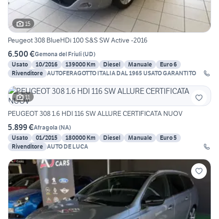
15
Peugeot 308 BlueHDi 100 S&S SW Active -2016
6.500 €
Gemona del Friuli
(
UD
)
Usato
10/2016
139000 Km
Diesel
Manuale
Euro 6
Rivenditore
AUTOFERAGOTTO ITALIA DAL 1965 USATO GARANTITO
11
PEUGEOT 308 1.6 HDI 116 SW ALLURE CERTIFICATA NUOV
5.899 €
Afragola
(
NA
)
Usato
01/2015
180000 Km
Diesel
Manuale
Euro 5
Rivenditore
AUTO DE LUCA