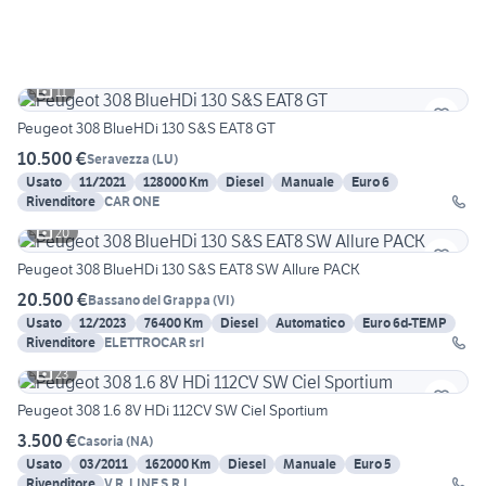
11
Peugeot 308 BlueHDi 130 S&S EAT8 GT
10.500 €
Seravezza
(
LU
)
Usato
11/2021
128000 Km
Diesel
Manuale
Euro 6
Rivenditore
CAR ONE
20
Peugeot 308 BlueHDi 130 S&S EAT8 SW Allure PACK
20.500 €
Bassano del Grappa
(
VI
)
Usato
12/2023
76400 Km
Diesel
Automatico
Euro 6d-TEMP
Rivenditore
ELETTROCAR srl
23
Peugeot 308 1.6 8V HDi 112CV SW Ciel Sportium
3.500 €
Casoria
(
NA
)
Usato
03/2011
162000 Km
Diesel
Manuale
Euro 5
Rivenditore
V.R. LINE S.R.L.