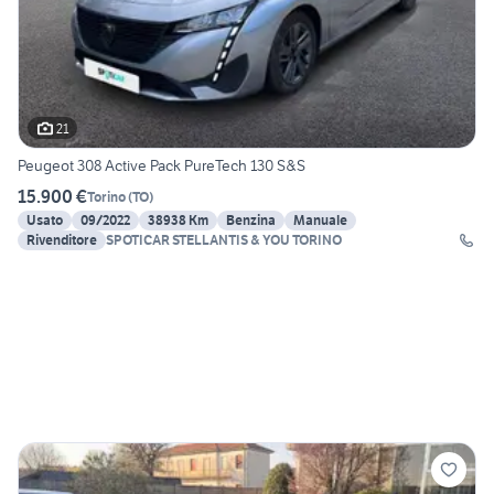
21
Peugeot 308 Active Pack PureTech 130 S&S
15.900 €
Torino
(
TO
)
Usato
09/2022
38938 Km
Benzina
Manuale
Rivenditore
SPOTICAR STELLANTIS & YOU TORINO