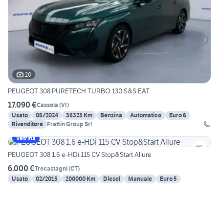
20
PEUGEOT 308 PURETECH TURBO 130 S&S EAT
17.090 €
Cassola
(
VI
)
Usato
05/2024
36323 Km
Benzina
Automatico
Euro 6
Rivenditore
Frattin Group Srl
Vetrina
PEUGEOT 308 1.6 e-HDi 115 CV Stop&Start Allure
6.000 €
Trecastagni
(
CT
)
Usato
02/2015
200000 Km
Diesel
Manuale
Euro 5