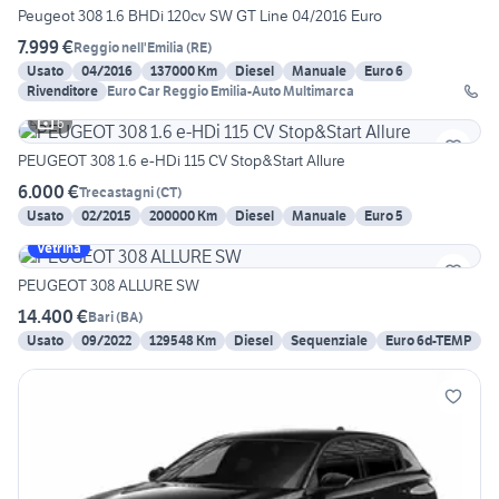
Peugeot 308 1.6 BHDi 120cv SW GT Line 04/2016 Euro
7.999 €
Reggio nell'Emilia
(
RE
)
Usato
04/2016
137000 Km
Diesel
Manuale
Euro 6
Rivenditore
Euro Car Reggio Emilia-Auto Multimarca
6
PEUGEOT 308 1.6 e-HDi 115 CV Stop&Start Allure
6.000 €
Trecastagni
(
CT
)
Usato
02/2015
200000 Km
Diesel
Manuale
Euro 5
Vetrina
PEUGEOT 308 ALLURE SW
14.400 €
Bari
(
BA
)
Usato
09/2022
129548 Km
Diesel
Sequenziale
Euro 6d-TEMP