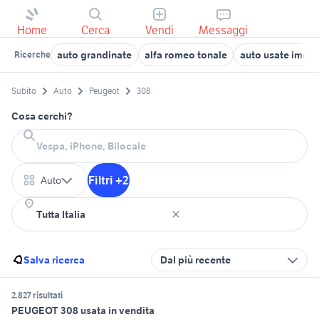
Home
Cerca
Vendi
Messaggi
auto grandinate
alfa romeo tonale
auto usate imola
Ricerche
Subito
Auto
Peugeot
308
Cosa cerchi?
Filtri +2
Auto
Salva ricerca
Dal più recente
2.827 risultati
PEUGEOT 308 usata in vendita