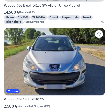
Peugeot 308 BlueHDi 130 SW Allure - Unico Propriet
14.500 €
Racale
(
LE
)
Usato
01/2021
78500 Km
Diesel
Sequenziale
Euro 6
Rivenditore
Auto Lombardo
Vetrina
Peugeot 308 1.6 HDi 110 CV
2.500 €
Monticelli d'Ongina
(
PC
)