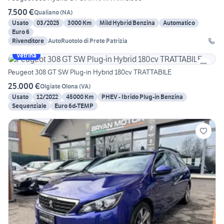
7.500 €
Qualiano
(
NA
)
Usato
03/2025
3000 Km
Mild Hybrid Benzina
Automatico
Euro 6
Rivenditore
AutoRuotolo di Prete Patrizia
Vetrina
Peugeot 308 GT SW Plug-in Hybrid 180cv TRATTABILE
25.000 €
Olgiate Olona
(
VA
)
Usato
12/2022
45000 Km
PHEV - Ibrido Plug-in Benzina
Sequenziale
Euro 6d-TEMP