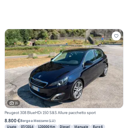
16
Peugeot 308 BlueHDi 150 S&S Allure pacchetto sport
8.800 €
Borgo a Mozzano
(
LU
)
Usato
07/2014
120000 Km
Diesel
Manuale
Euro 6