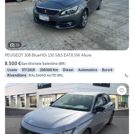
20
PEUGEOT 308 BlueHDi 130 S&S EAT8 SW Allure
8.500 €
San Michele Salentino
(
BR
)
Usato
07/2019
205000 Km
Diesel
Automatico
Euro 6
Rivenditore
BALSAMO AUTO SRL