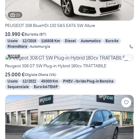
20
PEUGEOT 308 BlueHDi 130 S&S EAT6 SW Allure
10.990 €
Barletta
(
BT
)
Usato
12/2019
116808 Km
Diesel
Automatico
Euro 6e
Rivenditore
Automurgia
6
Peugeot 308 GT SW Plug-in Hybrid 180cv TRATTABILE
25.000 €
Olgiate Olona
(
VA
)
Usato
12/2022
45000 Km
PHEV - Ibrido Plug-in Benzina
Sequenziale
Euro 6d-TEMP