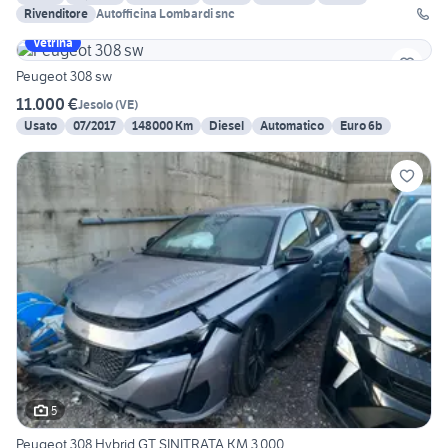
Rivenditore
Autofficina Lombardi snc
Vetrina
Peugeot 308 sw
11.000 €
Jesolo
(
VE
)
Usato
07/2017
148000 Km
Diesel
Automatico
Euro 6b
5
Peugeot 308 Hybrid GT SINITRATA KM 3.000