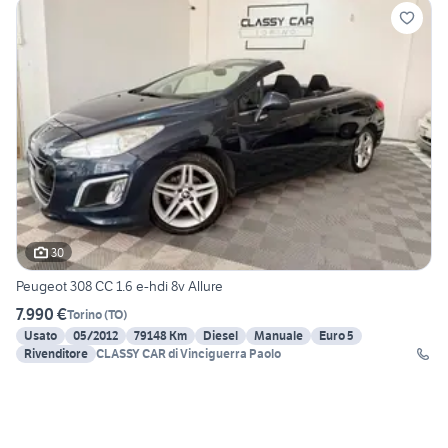
30
Peugeot 308 CC 1.6 e-hdi 8v Allure
7.990 €
Torino
(
TO
)
Usato
05/2012
79148 Km
Diesel
Manuale
Euro 5
Rivenditore
CLASSY CAR di Vinciguerra Paolo