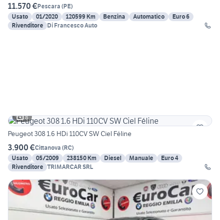
11.570 €
Pescara
(
PE
)
Usato
01/2020
120599 Km
Benzina
Automatico
Euro 6
Rivenditore
Di Francesco Auto
8
Peugeot 308 1.6 HDi 110CV SW Ciel Féline
3.900 €
Cittanova
(
RC
)
Usato
05/2009
238150 Km
Diesel
Manuale
Euro 4
Rivenditore
TRIMARCAR SRL