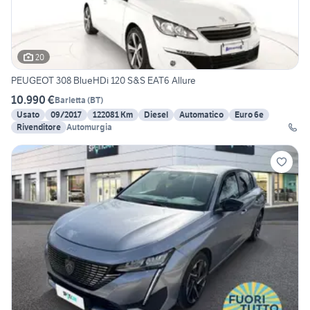
20
PEUGEOT 308 BlueHDi 120 S&S EAT6 Allure
10.990 €
Barletta
(
BT
)
Usato
09/2017
122081 Km
Diesel
Automatico
Euro 6e
Rivenditore
Automurgia