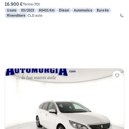
16.900 €
Torino
(
TO
)
Usato
03/2023
80431 Km
Diesel
Automatico
Euro 6e
Rivenditore
CLD auto