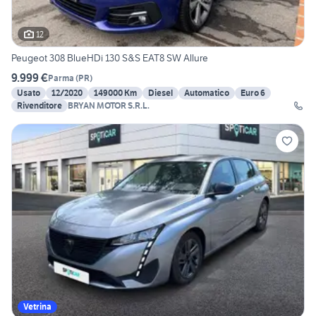
12
Peugeot 308 BlueHDi 130 S&S EAT8 SW Allure
9.999 €
Parma
(
PR
)
Usato
12/2020
149000 Km
Diesel
Automatico
Euro 6
Rivenditore
BRYAN MOTOR S.R.L.
Vetrina