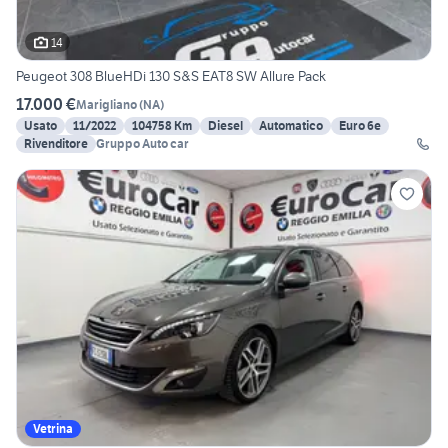
14
Peugeot 308 BlueHDi 130 S&S EAT8 SW Allure Pack
17.000 €
Marigliano
(
NA
)
Usato
11/2022
104758 Km
Diesel
Automatico
Euro 6e
Rivenditore
Gruppo Auto car
Vetrina