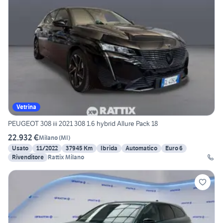
Vetrina
PEUGEOT 308 iii 2021 308 1.6 hybrid Allure Pack 18
22.932 €
Milano
(
MI
)
Usato
11/2022
37945 Km
Ibrida
Automatico
Euro 6
Rivenditore
Rattix Milano