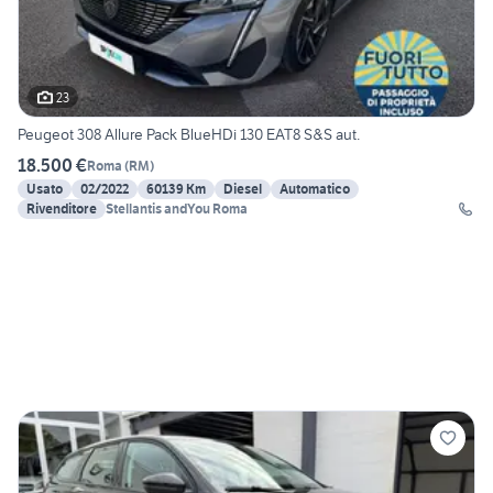
23
Peugeot 308 Allure Pack BlueHDi 130 EAT8 S&S aut.
18.500 €
Roma
(
RM
)
Usato
02/2022
60139 Km
Diesel
Automatico
Rivenditore
Stellantis andYou Roma