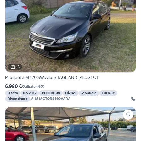
13
Peugeot 308 120 SW Allure TAGLIANDI PEUGEOT
6.990 €
Galliate
(
NO
)
Usato
07/2017
117000 Km
Diesel
Manuale
Euro 6e
Rivenditore
M-M MOTORS NOVARA