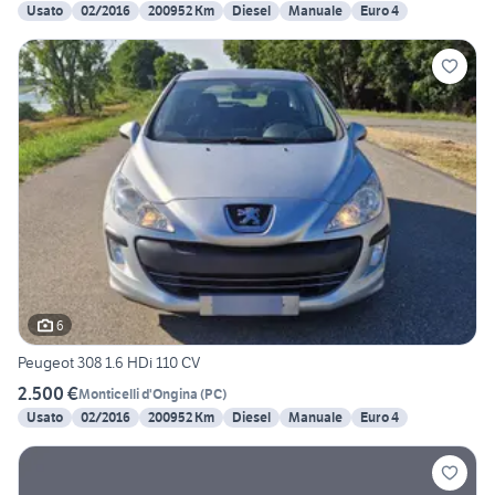
Usato
02/2016
200952 Km
Diesel
Manuale
Euro 4
6
Peugeot 308 1.6 HDi 110 CV
2.500 €
Monticelli d'Ongina
(
PC
)
Usato
02/2016
200952 Km
Diesel
Manuale
Euro 4