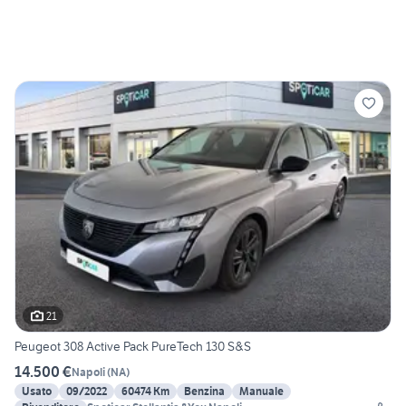
21
Peugeot 308 Active Pack PureTech 130 S&S
14.500 €
Napoli
(
NA
)
Usato
09/2022
60474 Km
Benzina
Manuale