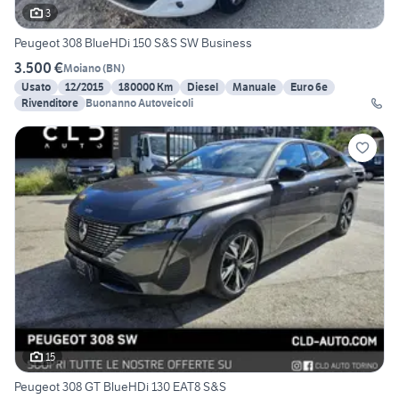
3
Peugeot 308 BlueHDi 150 S&S SW Business
3.500 €
Moiano
(
BN
)
Usato
12/2015
180000 Km
Diesel
Manuale
Euro 6e
Rivenditore
Buonanno Autoveicoli
15
Peugeot 308 GT BlueHDi 130 EAT8 S&S