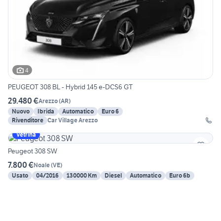
4
PEUGEOT 308 BL - Hybrid 145 e-DCS6 GT
29.480 €
Arezzo
(
AR
)
Nuovo
Ibrida
Automatico
Euro 6
Rivenditore
Car Village Arezzo
Vetrina
Peugeot 308 SW
7.800 €
Noale
(
VE
)
Usato
04/2016
130000 Km
Diesel
Automatico
Euro 6b