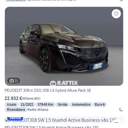
21
PEUGEOT 308 iii 2021 308 1.6 hybrid Allure Pack 18
22.932 €
Milano
(
MI
)
Usato
11/2022
37945 Km
Ibrida
Automatico
Euro 6
Rivenditore
Rattix Milano
Vetrina
PEUGEOT308 SW 1.5 bluehdi Active Business s&s 130