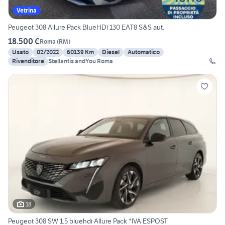
Vetrina
Peugeot 308 Allure Pack BlueHDi 130 EAT8 S&S aut.
18.500 €
Roma
(
RM
)
Usato
02/2022
60139 Km
Diesel
Automatico
Rivenditore
Stellantis andYou Roma
18
Peugeot 308 SW 1.5 bluehdi Allure Pack *IVA ESPOST