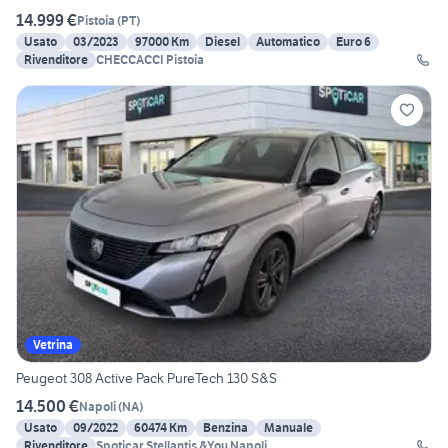
14.999 €
Pistoia
(
PT
)
Usato
03/2023
97000 Km
Diesel
Automatico
Euro 6
Rivenditore
CHECCACCI Pistoia
Vetrina
Peugeot 308 Active Pack PureTech 130 S&S
14.500 €
Napoli
(
NA
)
Usato
09/2022
60474 Km
Benzina
Manuale
Rivenditore
Spoticar Stellantis &You Napoli