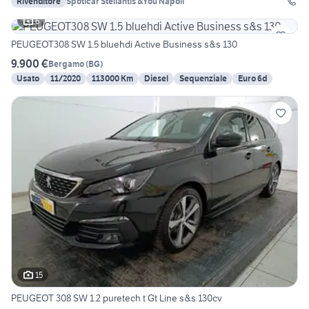
Rivenditore
Spoticar Stellantis &You Napoli
6
PEUGEOT308 SW 1.5 bluehdi Active Business s&s 130
9.900 €
Bergamo
(
BG
)
Usato
11/2020
113000 Km
Diesel
Sequenziale
Euro 6d
15
PEUGEOT 308 SW 1.2 puretech t Gt Line s&s 130cv