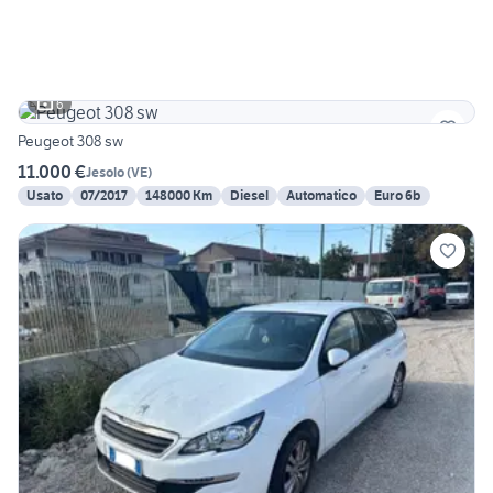
6
Peugeot 308 sw
11.000 €
Jesolo
(
VE
)
Usato
07/2017
148000 Km
Diesel
Automatico
Euro 6b