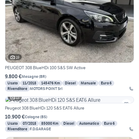
19
PEUGEOT 308 BlueHDi 100 S&S SW Active
9.800 €
Mesagne
(
BR
)
Usato
11/2018
145476 Km
Diesel
Manuale
Euro 6
Rivenditore
MOTORS POINT Srl
13
Peugeot 308 BlueHDi 120 S&S EAT6 Allure
10.900 €
Cologne
(
BS
)
Usato
07/2018
85000 Km
Diesel
Automatico
Euro 6
Rivenditore
F.D.GARAGE