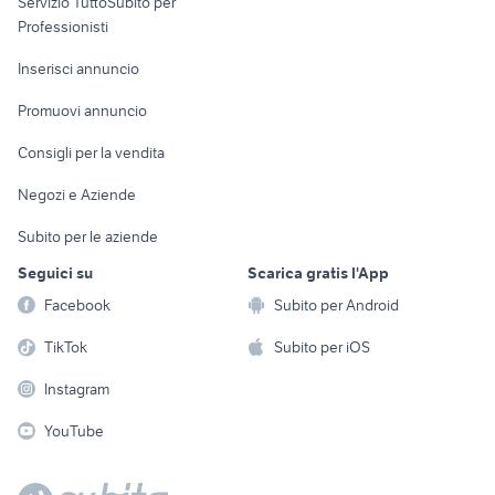
Servizio TuttoSubito per
persona
Informatica
Animali
Professionisti
Arredamento e
Console e
Accessori per
Casalinghi
Inserisci annuncio
Videogiochi
animali
Elettrodomestici
Promuovi annuncio
Audio/Video
Musica e Film
Giardino e Fai da te
Consigli per la vendita
Fotografia
Libri e Riviste
Abbigliamento e
Negozi e Aziende
Telefonia
Strumenti Musicali
Accessori
Subito per le aziende
Sports
Tutto per i bambini
Seguici su
Scarica gratis l'App
Biciclette
Facebook
Subito per Android
Collezionismo
TikTok
Subito per iOS
Instagram
YouTube