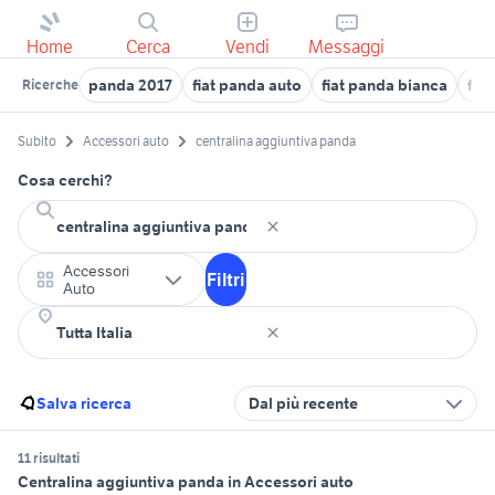
Home
Cerca
Vendi
Messaggi
panda 2017
fiat panda auto
fiat panda bianca
fia
Ricerche
Subito
Accessori auto
centralina aggiuntiva panda
Cosa cerchi?
Accessori
Filtri
Auto
Salva ricerca
Dal più recente
11 risultati
Centralina aggiuntiva panda in Accessori auto