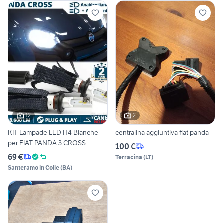
12
2
KIT Lampade LED H4 Bianche
centralina aggiuntiva fiat panda
per FIAT PANDA 3 CROSS
100 €
69 €
Terracina
(
LT
)
Santeramo in Colle
(
BA
)