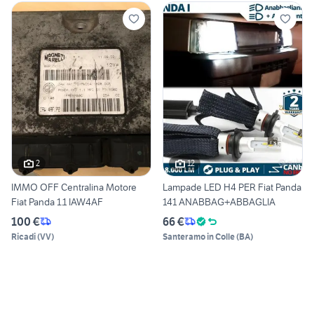
2
12
IMMO OFF Centralina Motore
Lampade LED H4 PER Fiat Panda
Fiat Panda 1.1 IAW4AF
141 ANABBAG+ABBAGLIA
100 €
66 €
Ricadi
(
VV
)
Santeramo in Colle
(
BA
)