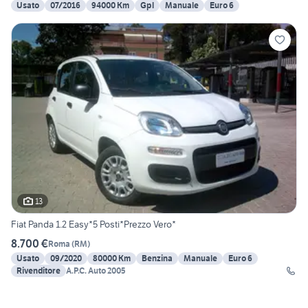
Usato
07/2016
94000 Km
Gpl
Manuale
Euro 6
13
Fiat Panda 1.2 Easy*5 Posti*Prezzo Vero*
8.700 €
Roma
(
RM
)
Usato
09/2020
80000 Km
Benzina
Manuale
Euro 6
Rivenditore
A.P.C. Auto 2005