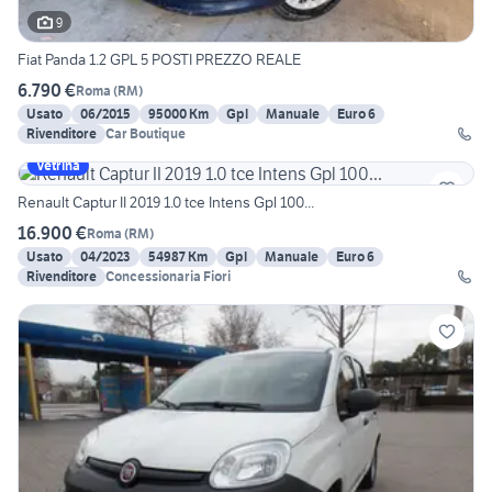
9
Fiat Panda 1.2 GPL 5 POSTI PREZZO REALE
6.790 €
Roma
(
RM
)
Usato
06/2015
95000 Km
Gpl
Manuale
Euro 6
Rivenditore
Car Boutique
Vetrina
Renault Captur II 2019 1.0 tce Intens Gpl 100...
16.900 €
Roma
(
RM
)
Usato
04/2023
54987 Km
Gpl
Manuale
Euro 6
Rivenditore
Concessionaria Fiori