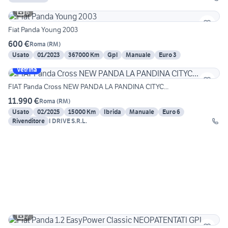
6
Fiat Panda Young 2003
600 €
Roma
(
RM
)
Usato
01/2023
367000 Km
Gpl
Manuale
Euro 3
Vetrina
FIAT Panda Cross NEW PANDA LA PANDINA CITYC...
11.990 €
Roma
(
RM
)
Usato
02/2025
15000 Km
Ibrida
Manuale
Euro 6
Rivenditore
I DRIVE S.R.L.
2