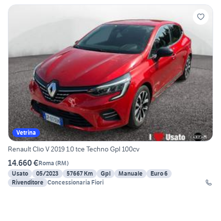
Vetrina
Renault Clio V 2019 1.0 tce Techno Gpl 100cv
14.660 €
Roma
(
RM
)
Usato
05/2023
57667 Km
Gpl
Manuale
Euro 6
Rivenditore
Concessionaria Fiori