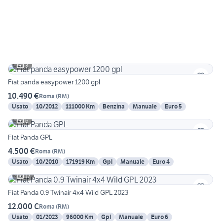
3
Fiat panda easypower 1200 gpl
10.490 €
Roma
(
RM
)
Usato
10/2012
111000 Km
Benzina
Manuale
Euro 5
6
Fiat Panda GPL
4.500 €
Roma
(
RM
)
Usato
10/2010
171919 Km
Gpl
Manuale
Euro 4
17
Fiat Panda 0.9 Twinair 4x4 Wild GPL 2023
12.000 €
Roma
(
RM
)
Usato
01/2023
96000 Km
Gpl
Manuale
Euro 6