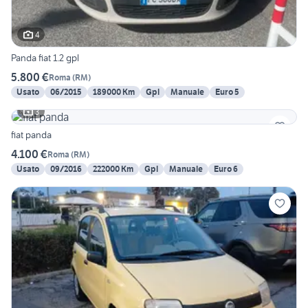
4
Panda fiat 1.2 gpl
5.800 €
Roma
(
RM
)
Usato
06/2015
189000 Km
Gpl
Manuale
Euro 5
3
fiat panda
4.100 €
Roma
(
RM
)
Usato
09/2016
222000 Km
Gpl
Manuale
Euro 6