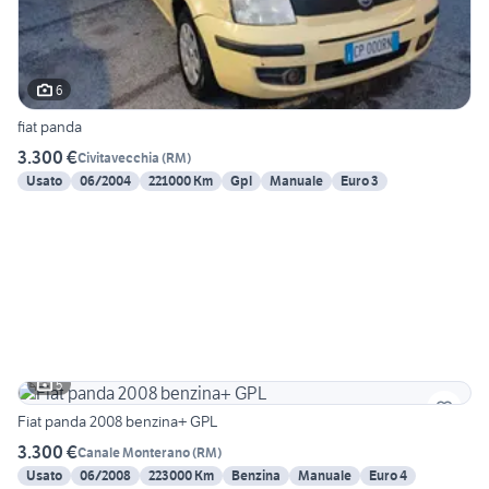
6
fiat panda
3.300 €
Civitavecchia
(
RM
)
Usato
06/2004
221000 Km
Gpl
Manuale
Euro 3
5
Fiat panda 2008 benzina+ GPL
3.300 €
Canale Monterano
(
RM
)
Usato
06/2008
223000 Km
Benzina
Manuale
Euro 4