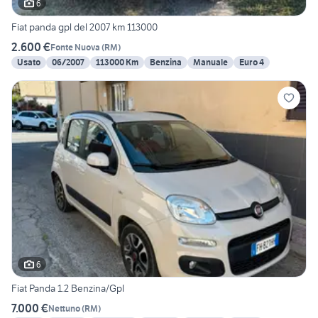
6
Fiat panda gpl del 2007 km 113000
2.600 €
Fonte Nuova
(
RM
)
Usato
06/2007
113000 Km
Benzina
Manuale
Euro 4
6
Fiat Panda 1.2 Benzina/Gpl
7.000 €
Nettuno
(
RM
)