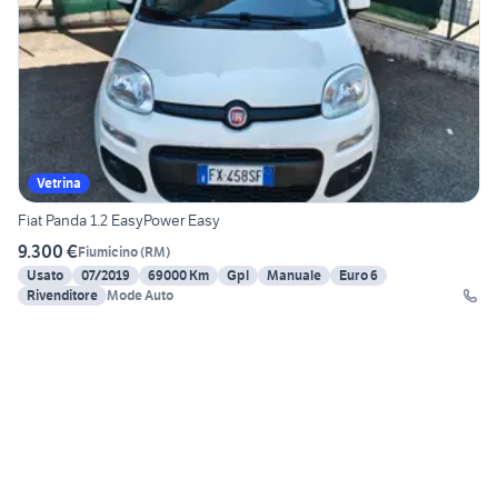
Vetrina
Fiat Panda 1.2 EasyPower Easy
9.300 €
Fiumicino
(
RM
)
Usato
07/2019
69000 Km
Gpl
Manuale
Euro 6
Rivenditore
Mode Auto