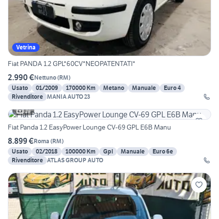
Vetrina
Fiat PANDA 1.2 GPL*60CV*NEOPATENTATI*
2.990 €
Nettuno
(
RM
)
Usato
01/2009
170000 Km
Metano
Manuale
Euro 4
Rivenditore
MANIA AUTO 23
19
Fiat Panda 1.2 EasyPower Lounge CV-69 GPL E6B Manu
8.899 €
Roma
(
RM
)
Usato
02/2018
100000 Km
Gpl
Manuale
Euro 6e
Rivenditore
ATLAS GROUP AUTO