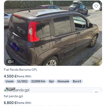
6
Fiat Panda Benzina GPL
4.500 €
Roma
(
RM
)
Usato
11/2012
212000 Km
Gpl
Manuale
Euro 5
6
fiat panda gpl
6.800 €
Roma
(
RM
)