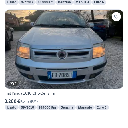
Usato
07/2017
85000 Km
Benzina
Manuale
Euro 6
6
Fiat Panda 2010 GPL-Benzina
3.200 €
Roma
(
RM
)
Usato
09/2010
185000 Km
Benzina
Manuale
Euro 5