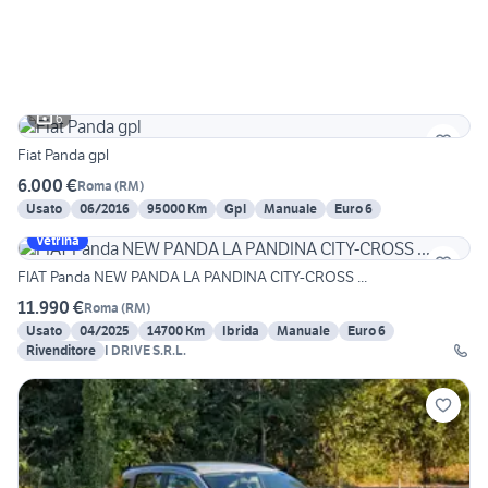
6
Fiat Panda gpl
6.000 €
Roma
(
RM
)
Usato
06/2016
95000 Km
Gpl
Manuale
Euro 6
Vetrina
FIAT Panda NEW PANDA LA PANDINA CITY-CROSS ...
11.990 €
Roma
(
RM
)
Usato
04/2025
14700 Km
Ibrida
Manuale
Euro 6
Rivenditore
I DRIVE S.R.L.