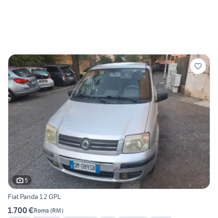
5
Fiat Panda 1.2 GPL
1.700 €
Roma
(
RM
)