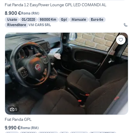
Fiat Panda 1.2 EasyPower Lounge GPL LED COMANDI AL
8.900 €
Roma
(
RM
)
Usato
01/2020
98000 Km
Gpl
Manuale
Euro 6e
Rivenditore
VM CARS SRL
5
Fiat Panda GPL
9.990 €
Roma
(
RM
)