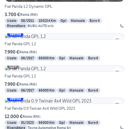
Fiat Panda 1.2 Dynamic GPL
3.700 €
Roma
(
RM
)
Usato
08/2011
150234 Km
Gpl
Manuale
Euro 4
Rivenditore
BUBU AUTO srls
Vetrina
Fiat Panda GPL 1.2
7.990 €
Roma
(
RM
)
Usato
06/2017
66000 Km
Gpl
Manuale
Euro 6
6
Fiat Panda GPL 1.2
7.990 €
Roma
(
RM
)
Usato
06/2017
66000 Km
Gpl
Manuale
Euro 6
Vetrina
Fiat Panda 0.9 Twinair 4x4 Wild GPL 2023
12.000 €
Roma
(
RM
)
Usato
01/2023
96000 Km
Gpl
Manuale
Euro 6
Rivenditore
Tecno Automotive Roma Srl