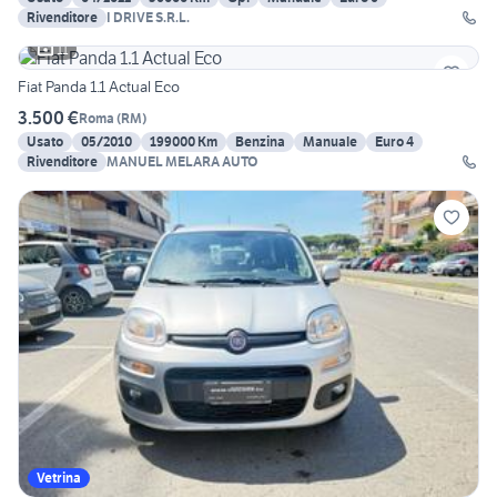
Rivenditore
I DRIVE S.R.L.
11
Fiat Panda 1.1 Actual Eco
3.500 €
Roma
(
RM
)
Usato
05/2010
199000 Km
Benzina
Manuale
Euro 4
Rivenditore
MANUEL MELARA AUTO
Vetrina