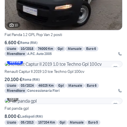
10
Fiat Panda 1.2 GPL Pop Van 2 posti
6.600 €
Roma
(
RM
)
Usato
10/2018
74000 Km
Gpl
Manuale
Euro 6
Rivenditore
A.P.C. Auto 2005
Vetrina
Renault Captur II 2019 1.0 tce Techno Gpl 100cv
20.100 €
Roma
(
RM
)
Usato
03/2024
46025 Km
Gpl
Manuale
Euro 6
Rivenditore
Concessionaria Fiori
6
Fiat panda gpl
8.000 €
Ladispoli
(
RM
)
Usato
05/2013
157204 Km
Gpl
Manuale
Euro 5