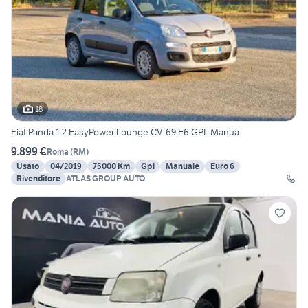
18
Fiat Panda 1.2 EasyPower Lounge CV-69 E6 GPL Manua
9.899 €
Roma
(
RM
)
Usato
04/2019
75000 Km
Gpl
Manuale
Euro 6
Rivenditore
ATLAS GROUP AUTO