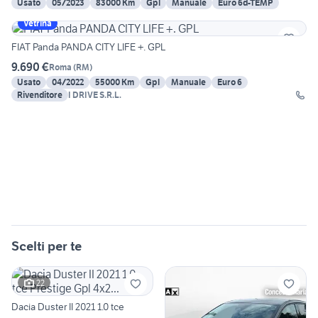
Usato
05/2023
83000 Km
Gpl
Manuale
Euro 6d-TEMP
Vetrina
FIAT Panda PANDA CITY LIFE +. GPL
9.690 €
Roma
(
RM
)
Usato
04/2022
55000 Km
Gpl
Manuale
Euro 6
Rivenditore
I DRIVE S.R.L.
Scelti per te
22
Dacia Duster II 2021 1.0 tce