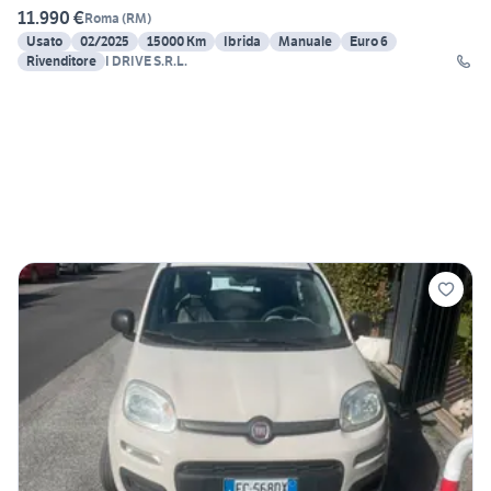
11.990 €
Roma
(
RM
)
Usato
02/2025
15000 Km
Ibrida
Manuale
Euro 6
Rivenditore
I DRIVE S.R.L.