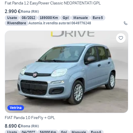
Fiat Panda 1.2 EasyPower Classic NEOPATENTATI GPL
2.990 €
Roma
(
RM
)
Usato
08/2012
189000 Km
Gpl
Manuale
Euro 5
Rivenditore
Automia.it vendita auto tel 0649776248
Vetrina
FIAT Panda 1.0 FireFly + GPL
8.690 €
Roma
(
RM
)
Usato
04/2022
56000 Km
Gpl
Manuale
Euro 6