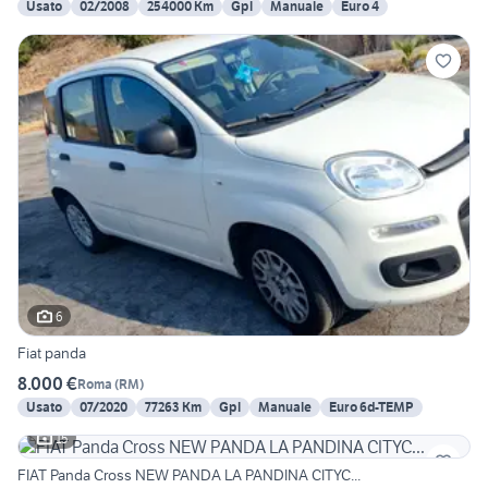
Usato
02/2008
254000 Km
Gpl
Manuale
Euro 4
6
Fiat panda
8.000 €
Roma
(
RM
)
Usato
07/2020
77263 Km
Gpl
Manuale
Euro 6d-TEMP
15
FIAT Panda Cross NEW PANDA LA PANDINA CITYC...