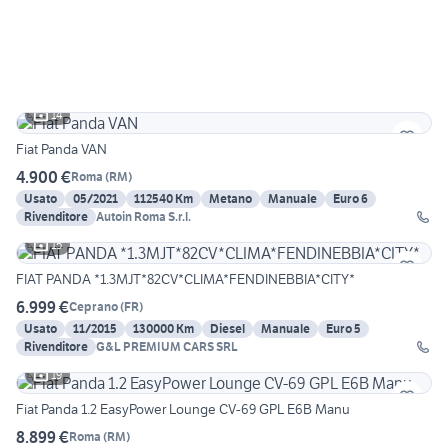
14
Fiat Panda VAN
4.900 €
Roma
(
RM
)
Usato
05/2021
112540 Km
Metano
Manuale
Euro 6
Rivenditore
Autoin Roma S.r.l.
15
FIAT PANDA *1.3MJT*82CV*CLIMA*FENDINEBBIA*CITY*
6.999 €
Ceprano
(
FR
)
Usato
11/2015
130000 Km
Diesel
Manuale
Euro 5
Rivenditore
G&L PREMIUM CARS SRL
19
Fiat Panda 1.2 EasyPower Lounge CV-69 GPL E6B Manu
8.899 €
Roma
(
RM
)