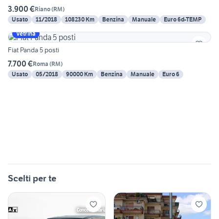
3.900 €
Riano
(
RM
)
Usato
11/2018
108230 Km
Benzina
Manuale
Euro 6d-TEMP
Vetrina
Fiat Panda 5 posti
7.700 €
Roma
(
RM
)
Usato
05/2018
90000 Km
Benzina
Manuale
Euro 6
Scelti per te