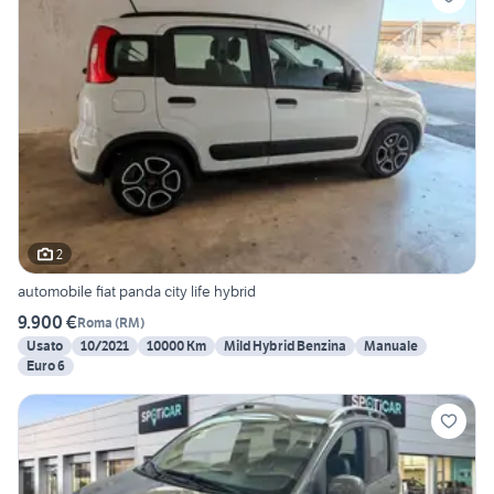
2
automobile fiat panda city life hybrid
9.900 €
Roma
(
RM
)
Usato
10/2021
10000 Km
Mild Hybrid Benzina
Manuale
Euro 6