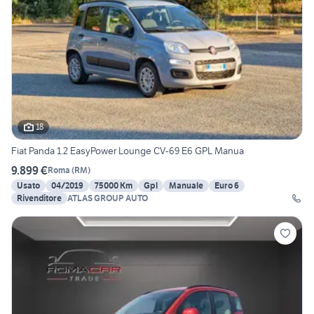
18
Fiat Panda 1.2 EasyPower Lounge CV-69 E6 GPL Manua
9.899 €
Roma
(
RM
)
Usato
04/2019
75000 Km
Gpl
Manuale
Euro 6
Rivenditore
ATLAS GROUP AUTO