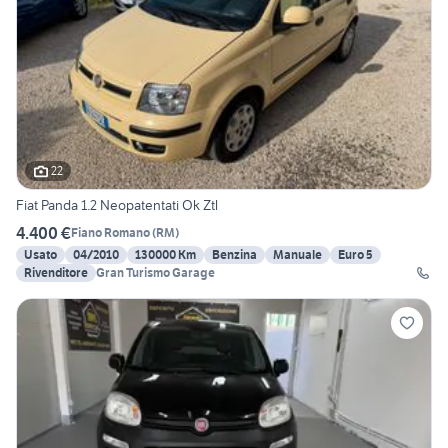
22
Fiat Panda 1.2 Neopatentati Ok Ztl
4.400 €
Fiano Romano
(
RM
)
Usato
04/2010
130000 Km
Benzina
Manuale
Euro 5
Rivenditore
Gran Turismo Garage