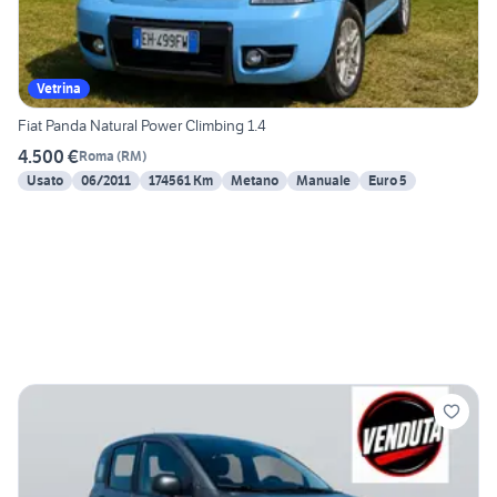
Vetrina
Fiat Panda Natural Power Climbing 1.4
4.500 €
Roma
(
RM
)
Usato
06/2011
174561 Km
Metano
Manuale
Euro 5