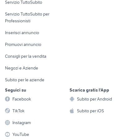
Servizio TuttoSubito
elettronica
per la casa e la
sports e hobby
Servizio TuttoSubito per
persona
Informatica
Animali
Professionisti
Arredamento e
Console e
Accessori per
Casalinghi
Inserisci annuncio
Videogiochi
animali
Elettrodomestici
Promuovi annuncio
Audio/Video
Musica e Film
Giardino e Fai da te
Consigli per la vendita
Fotografia
Libri e Riviste
Abbigliamento e
Negozi e Aziende
Telefonia
Strumenti Musicali
Accessori
Subito per le aziende
Sports
Tutto per i bambini
Seguici su
Scarica gratis l'App
Biciclette
Facebook
Subito per Android
Collezionismo
TikTok
Subito per iOS
Instagram
YouTube