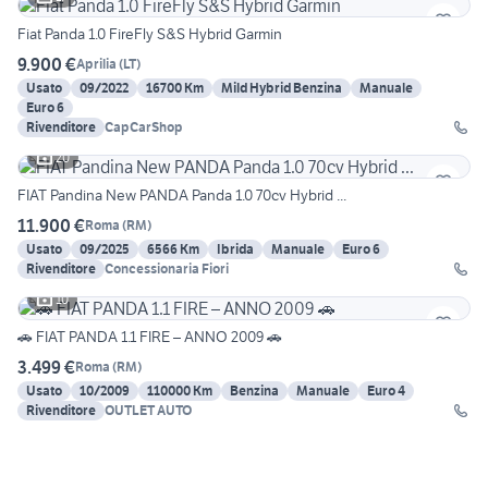
Fiat Panda 1.0 FireFly S&S Hybrid Garmin
9.900 €
Aprilia
(
LT
)
Usato
09/2022
16700 Km
Mild Hybrid Benzina
Manuale
Euro 6
Rivenditore
CapCarShop
20
FIAT Pandina New PANDA Panda 1.0 70cv Hybrid ...
11.900 €
Roma
(
RM
)
Usato
09/2025
6566 Km
Ibrida
Manuale
Euro 6
Rivenditore
Concessionaria Fiori
10
🚗 FIAT PANDA 1.1 FIRE – ANNO 2009 🚗
3.499 €
Roma
(
RM
)
Usato
10/2009
110000 Km
Benzina
Manuale
Euro 4
Rivenditore
OUTLET AUTO