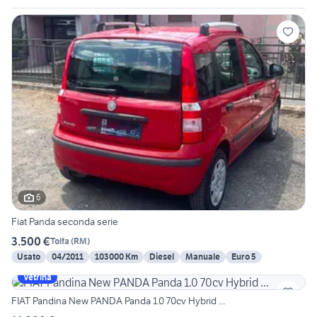
6
Fiat Panda seconda serie
3.500 €
Tolfa
(
RM
)
Usato
04/2011
103000 Km
Diesel
Manuale
Euro 5
Vetrina
FIAT Pandina New PANDA Panda 1.0 70cv Hybrid ...