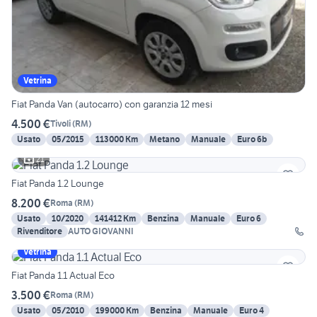
Vetrina
Fiat Panda Van (autocarro) con garanzia 12 mesi
4.500 €
Tivoli
(
RM
)
Usato
05/2015
113000 Km
Metano
Manuale
Euro 6b
21
Fiat Panda 1.2 Lounge
8.200 €
Roma
(
RM
)
Usato
10/2020
141412 Km
Benzina
Manuale
Euro 6
Rivenditore
AUTO GIOVANNI
Vetrina
Fiat Panda 1.1 Actual Eco
3.500 €
Roma
(
RM
)
Usato
05/2010
199000 Km
Benzina
Manuale
Euro 4