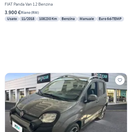
FIAT Panda Van 1.2 Benzina
3.900 €
Riano
(
RM
)
Usato
11/2018
108230 Km
Benzina
Manuale
Euro 6d-TEMP