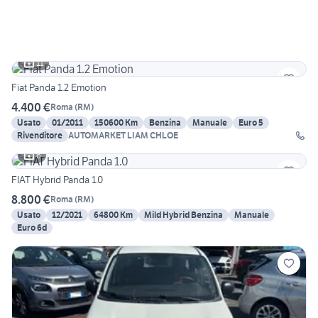
11
Fiat Panda 1.2 Emotion
4.400 €
Roma
(
RM
)
Usato
01/2011
150600 Km
Benzina
Manuale
Euro 5
Rivenditore
AUTOMARKET LIAM CHLOE
6
FIAT Hybrid Panda 1.0
8.800 €
Roma
(
RM
)
Usato
12/2021
64800 Km
Mild Hybrid Benzina
Manuale
Euro 6d