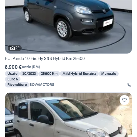
22
Fiat Panda 1.0 FireFly S&S Hybrid Km 25600
8.900 €
Anzio
(
RM
)
Usato
10/2023
25600 Km
Mild Hybrid Benzina
Manuale
Euro 6
Rivenditore
BOVAMOTORS