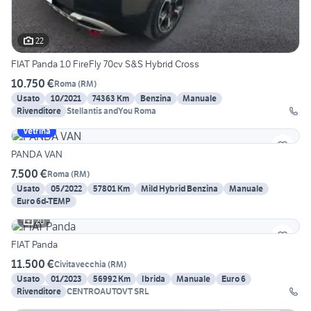
22
FIAT Panda 1.0 FireFly 70cv S&S Hybrid Cross
10.750 €
Roma
(
RM
)
Usato
10/2021
74363 Km
Benzina
Manuale
Rivenditore
Stellantis andYou Roma
Vetrina
PANDA VAN
7.500 €
Roma
(
RM
)
Usato
05/2022
57801 Km
Mild Hybrid Benzina
Manuale
Euro 6d-TEMP
20
FIAT Panda
11.500 €
Civitavecchia
(
RM
)
Usato
01/2023
56992 Km
Ibrida
Manuale
Euro 6
Rivenditore
CENTROAUTOVT SRL