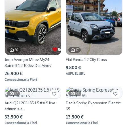
20
17
Jeep Avenger Mhev My24
Fiat Panda 1.2 City Cross
Summit 1.2 100cv Dct Mhev
9.800 €
26.900 €
ASFUEL SRL
Concessionaria Fiori
27
22
Audi Q2 I 2021 35 1.5 tfsi S line
Dacia Spring Expression Electric
edition s-t...
65
33.500 €
13.500 €
Concessionaria Fiori
Concessionaria Fiori