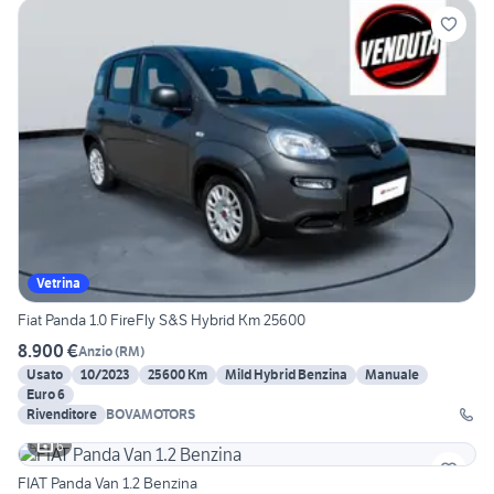
Vetrina
Fiat Panda 1.0 FireFly S&S Hybrid Km 25600
8.900 €
Anzio
(
RM
)
Usato
10/2023
25600 Km
Mild Hybrid Benzina
Manuale
Euro 6
Rivenditore
BOVAMOTORS
6
FIAT Panda Van 1.2 Benzina