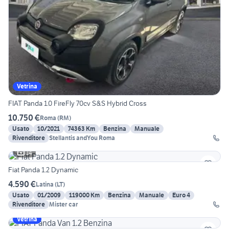
Vetrina
FIAT Panda 1.0 FireFly 70cv S&S Hybrid Cross
10.750 €
Roma
(
RM
)
Usato
10/2021
74363 Km
Benzina
Manuale
Rivenditore
Stellantis andYou Roma
14
Fiat Panda 1.2 Dynamic
4.590 €
Latina
(
LT
)
Usato
01/2009
119000 Km
Benzina
Manuale
Euro 4
Rivenditore
Mister car
Vetrina