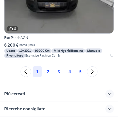
11
Fiat Panda VAN
6.200 €
Roma
(
RM
)
Usato
10/2021
99000 Km
Mild Hybrid Benzina
Manuale
Rivenditore
Esclusive Fashion Car Srl
1
2
3
4
5
Più cercati
Correlati
Richerche simili
Suggerimenti
Ricerche consigliate
panda gpl auto Lazio
fiat pofi
panda 4x4 auto