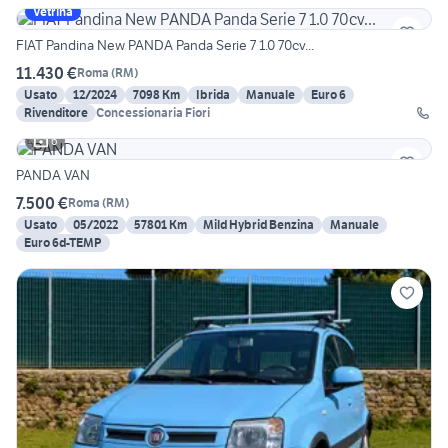
Vetrina
FIAT Pandina New PANDA Panda Serie 7 1.0 70cv...
11.430 €
Roma
(
RM
)
Usato
12/2024
7098 Km
Ibrida
Manuale
Euro 6
Rivenditore
Concessionaria Fiori
6
PANDA VAN
7.500 €
Roma
(
RM
)
Usato
05/2022
57801 Km
Mild Hybrid Benzina
Manuale
Euro 6d-TEMP