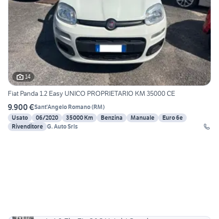
14
Fiat Panda 1.2 Easy UNICO PROPRIETARIO KM 35000 CE
9.900 €
Sant'Angelo Romano
(
RM
)
Usato
06/2020
35000 Km
Benzina
Manuale
Euro 6e
Rivenditore
G. Auto Srls
17