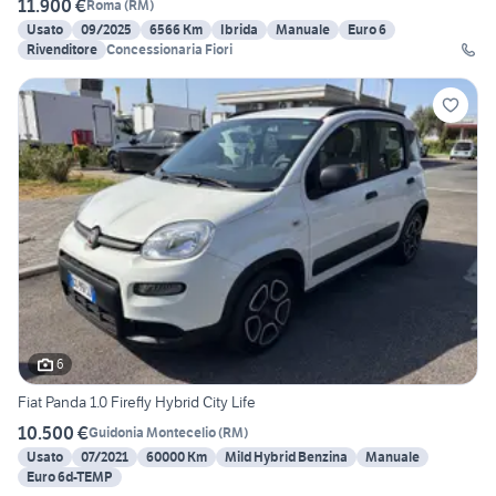
11.900 €
Roma
(
RM
)
Usato
09/2025
6566 Km
Ibrida
Manuale
Euro 6
Rivenditore
Concessionaria Fiori
6
Fiat Panda 1.0 Firefly Hybrid City Life
10.500 €
Guidonia Montecelio
(
RM
)
Usato
07/2021
60000 Km
Mild Hybrid Benzina
Manuale
Euro 6d-TEMP