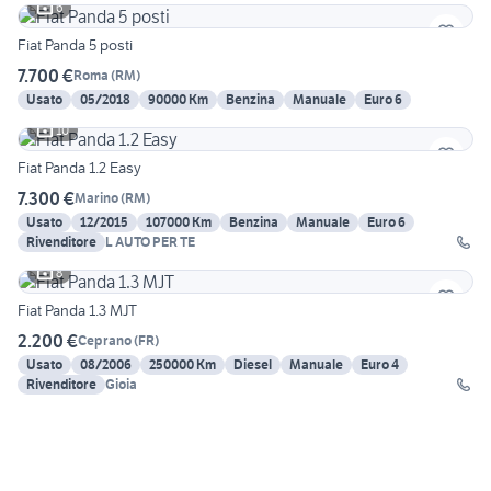
6
Fiat Panda 5 posti
7.700 €
Roma
(
RM
)
Usato
05/2018
90000 Km
Benzina
Manuale
Euro 6
10
Fiat Panda 1.2 Easy
7.300 €
Marino
(
RM
)
Usato
12/2015
107000 Km
Benzina
Manuale
Euro 6
Rivenditore
L AUTO PER TE
8
Fiat Panda 1.3 MJT
2.200 €
Ceprano
(
FR
)
Usato
08/2006
250000 Km
Diesel
Manuale
Euro 4
Rivenditore
Gioia