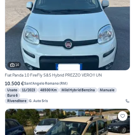
14
Fiat Panda 1.0 FireFly S&S Hybrid PREZZO VERO!! UN
10.500 €
Sant'Angelo Romano
(
RM
)
Usato
11/2023
48500 Km
Mild Hybrid Benzina
Manuale
Euro 6
Rivenditore
G. Auto Srls