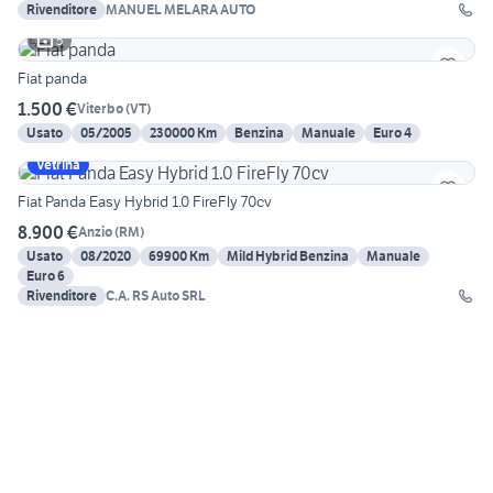
Rivenditore
MANUEL MELARA AUTO
5
Fiat panda
1.500 €
Viterbo
(
VT
)
Usato
05/2005
230000 Km
Benzina
Manuale
Euro 4
Vetrina
Fiat Panda Easy Hybrid 1.0 FireFly 70cv
8.900 €
Anzio
(
RM
)
Usato
08/2020
69900 Km
Mild Hybrid Benzina
Manuale
Euro 6
Rivenditore
C.A. RS Auto SRL