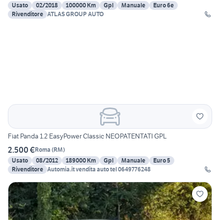
Usato
02/2018
100000 Km
Gpl
Manuale
Euro 6e
Rivenditore
ATLAS GROUP AUTO
Fiat Panda 1.2 EasyPower Classic NEOPATENTATI GPL
2.500 €
Roma
(
RM
)
Usato
08/2012
189000 Km
Gpl
Manuale
Euro 5
Rivenditore
Automia.it vendita auto tel 0649776248