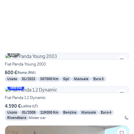
6
Fiat Panda Young 2003
600 €
Roma
(
RM
)
Usato
01/2023
367000 Km
Gpl
Manuale
Euro 3
Vetrina
Fiat Panda 1.2 Dynamic
4.590 €
Latina
(
LT
)
Usato
01/2009
119000 Km
Benzina
Manuale
Euro 4
Rivenditore
Mister car