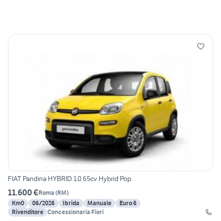
FIAT Pandina HYBRID 1.0 65cv Hybrid Pop
11.600 €
Roma
(
RM
)
Km0
06/2026
Ibrida
Manuale
Euro 6
Rivenditore
Concessionaria Fiori