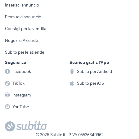
Console e
Accessori per
Casalinghi
Inserisci annuncio
Videogiochi
animali
Elettrodomestici
Promuovi annuncio
Audio/Video
Musica e Film
Giardino e Fai da te
Consigli per la vendita
Fotografia
Libri e Riviste
Abbigliamento e
Negozi e Aziende
Telefonia
Strumenti Musicali
Accessori
Subito per le aziende
Sports
Tutto per i bambini
Seguici su
Scarica gratis l'App
Biciclette
Facebook
Subito per Android
Collezionismo
TikTok
Subito per iOS
Instagram
YouTube
©
2026
Subito.it - P.IVA 05526340962