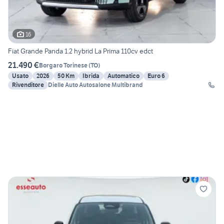
16
Fiat Grande Panda 1.2 hybrid La Prima 110cv edct
21.490 €
Borgaro Torinese
(
TO
)
Usato
2026
50 Km
Ibrida
Automatico
Euro 6
Rivenditore
Dielle Auto Autosalone Multibrand