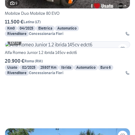
9
Mobilize Duo Mobilize 80 EVO
11.500 €
Latina
(
LT
)
Km0
04/2025
Elettrica
Automatico
Rivenditore
Concessionaria Fiori
22
Alfa Romeo Junior 1.2 ibrida 145cv edct6
20.900 €
Roma
(
RM
)
Usato
02/2025
25807 Km
Ibrida
Automatico
Euro 6
Rivenditore
Concessionaria Fiori