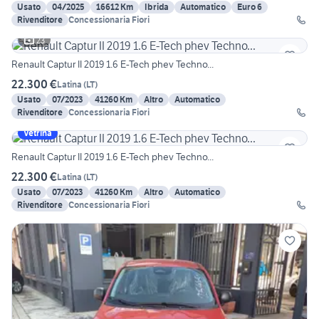
Usato
04/2025
16612 Km
Ibrida
Automatico
Euro 6
Rivenditore
Concessionaria Fiori
23
Renault Captur II 2019 1.6 E-Tech phev Techno...
22.300 €
Latina
(
LT
)
Usato
07/2023
41260 Km
Altro
Automatico
Rivenditore
Concessionaria Fiori
Vetrina
Renault Captur II 2019 1.6 E-Tech phev Techno...
22.300 €
Latina
(
LT
)
Usato
07/2023
41260 Km
Altro
Automatico
Rivenditore
Concessionaria Fiori