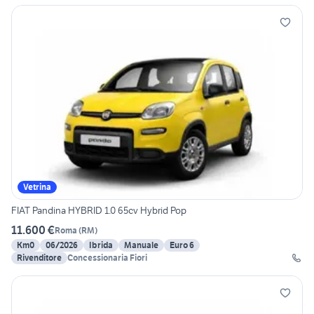
Vetrina
FIAT Pandina HYBRID 1.0 65cv Hybrid Pop
11.600 €
Roma
(
RM
)
Km0
06/2026
Ibrida
Manuale
Euro 6
Rivenditore
Concessionaria Fiori