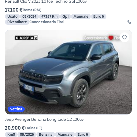
Renault Clio V 2023 1.0 tce Techno Gpl 100cv
17.100 €
Roma
(
RM
)
Usato
03/2024
47357 Km
Gpl
Manuale
Euro 6
Rivenditore
Concessionaria Fiori
Vetrina
Jeep Avenger Benzina Longitude 1.2 100cv
20.900 €
Latina
(
LT
)
Km0
05/2026
Benzina
Manuale
Euro 6