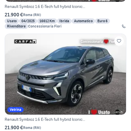
Renault Symbioz 1.6 E-Tech full hybrid Iconic...
21.900 €
Roma
(
RM
)
Usato
04/2025
16612 Km
Ibrida
Automatico
Euro 6
Rivenditore
Concessionaria Fiori
Vetrina
Renault Symbioz 1.6 E-Tech full hybrid Iconic...
21.900 €
Roma
(
RM
)