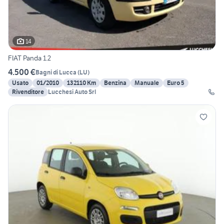
14
FIAT Panda 1.2
4.500 €
Bagni di Lucca
(
LU
)
Usato
01/2010
132110 Km
Benzina
Manuale
Euro 5
Rivenditore
Lucchesi Auto Srl