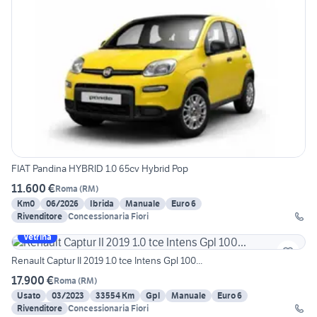
FIAT Pandina HYBRID 1.0 65cv Hybrid Pop
11.600 €
Roma
(
RM
)
Km0
06/2026
Ibrida
Manuale
Euro 6
Rivenditore
Concessionaria Fiori
Vetrina
Renault Captur II 2019 1.0 tce Intens Gpl 100...
17.900 €
Roma
(
RM
)
Usato
03/2023
33554 Km
Gpl
Manuale
Euro 6
Rivenditore
Concessionaria Fiori