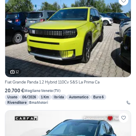
12
Fiat Grande Panda 1.2 Hybrid 110Cv S&S La Prima Ca
20.700 €
Mogliano Veneto
(
TV
)
Usato
06/2026
1 Km
Ibrida
Automatico
Euro 6
Rivenditore
BmaMotori