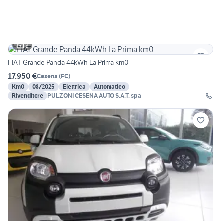
8
FIAT Grande Panda 44kWh La Prima km0
17.950 €
Cesena
(
FC
)
Km0
08/2025
Elettrica
Automatico
Rivenditore
PULZONI CESENA AUTO S.A.T. spa