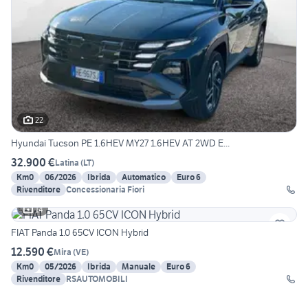
22
Hyundai Tucson PE 1.6HEV MY27 1.6HEV AT 2WD E...
32.900 €
Latina
(
LT
)
Km0
06/2026
Ibrida
Automatico
Euro 6
Rivenditore
Concessionaria Fiori
14
FIAT Panda 1.0 65CV ICON Hybrid
12.590 €
Mira
(
VE
)
Km0
05/2026
Ibrida
Manuale
Euro 6
Rivenditore
RSAUTOMOBILI