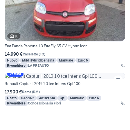
16
Fiat Panda Pandina 1.0 FireFly 65 CV Hybrid Icon
14.990 €
Caselette
(
TO
)
Nuovo
Mild Hybrid Benzina
Manuale
Euro 6
Rivenditore
LA PREAUTO
Vetrina
Renault Captur II 2019 1.0 tce Intens Gpl 100...
17.900 €
Roma
(
RM
)
Usato
03/2023
48189 Km
Gpl
Manuale
Euro 6
Rivenditore
Concessionaria Fiori