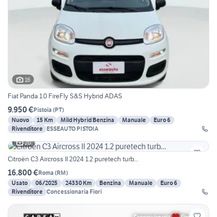
16
Fiat Panda 1.0 FireFly S&S Hybrid ADAS
9.950 €
Pistoia
(
PT
)
Nuovo
15 Km
Mild Hybrid Benzina
Manuale
Euro 6
Rivenditore
ESSEAUTO PISTOIA
20
Citroën C3 Aircross II 2024 1.2 puretech turb...
16.800 €
Roma
(
RM
)
Usato
06/2025
24330 Km
Benzina
Manuale
Euro 6
Rivenditore
Concessionaria Fiori