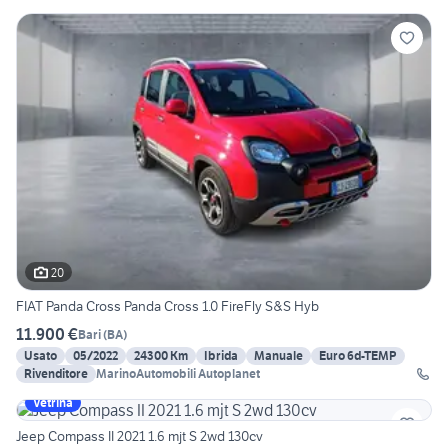
20
FIAT Panda Cross Panda Cross 1.0 FireFly S&S Hyb
11.900 €
Bari
(
BA
)
Usato
05/2022
24300 Km
Ibrida
Manuale
Euro 6d-TEMP
Rivenditore
MarinoAutomobili Autoplanet
Vetrina
Jeep Compass II 2021 1.6 mjt S 2wd 130cv