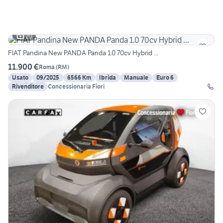
20
FIAT Pandina New PANDA Panda 1.0 70cv Hybrid ...
11.900 €
Roma
(
RM
)
Usato
09/2025
6566 Km
Ibrida
Manuale
Euro 6
Rivenditore
Concessionaria Fiori