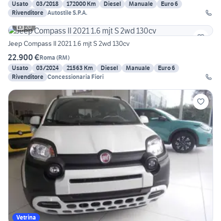
Usato
03/2018
172000 Km
Diesel
Manuale
Euro 6
Rivenditore
Autostile S.P.A.
20
Jeep Compass II 2021 1.6 mjt S 2wd 130cv
22.900 €
Roma
(
RM
)
Usato
03/2024
21563 Km
Diesel
Manuale
Euro 6
Rivenditore
Concessionaria Fiori
Vetrina