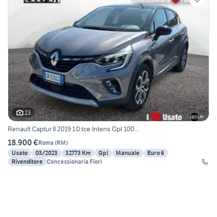
23
Renault Captur II 2019 1.0 tce Intens Gpl 100...
18.900 €
Roma
(
RM
)
Usato
03/2023
32773 Km
Gpl
Manuale
Euro 6
Rivenditore
Concessionaria Fiori