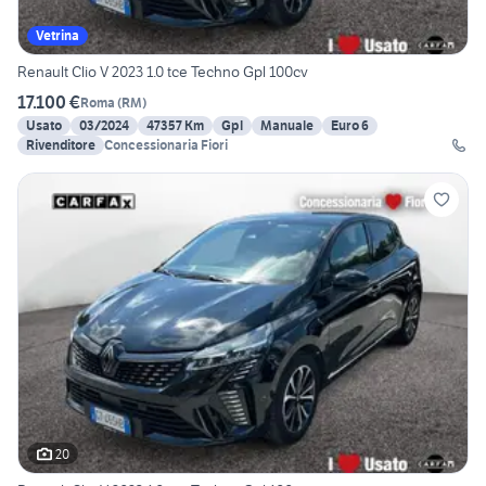
Vetrina
Renault Clio V 2023 1.0 tce Techno Gpl 100cv
17.100 €
Roma
(
RM
)
Usato
03/2024
47357 Km
Gpl
Manuale
Euro 6
Rivenditore
Concessionaria Fiori
20