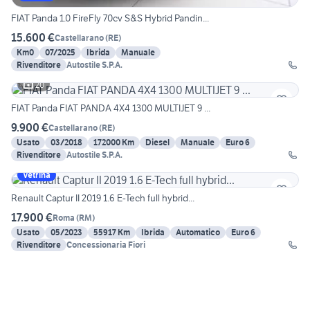
FIAT Panda 1.0 FireFly 70cv S&S Hybrid Pandin...
15.600 €
Castellarano
(
RE
)
Km0
07/2025
Ibrida
Manuale
Rivenditore
Autostile S.P.A.
20
FIAT Panda FIAT PANDA 4X4 1300 MULTIJET 9 ...
9.900 €
Castellarano
(
RE
)
Usato
03/2018
172000 Km
Diesel
Manuale
Euro 6
Rivenditore
Autostile S.P.A.
Vetrina
Renault Captur II 2019 1.6 E-Tech full hybrid...
17.900 €
Roma
(
RM
)
Usato
05/2023
55917 Km
Ibrida
Automatico
Euro 6
Rivenditore
Concessionaria Fiori