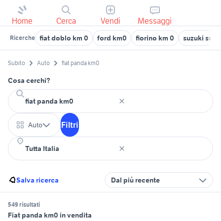
Home
Cerca
Vendi
Messaggi
fiat doblo km 0
ford km0
fiorino km 0
suzuki swif
Ricerche
Subito
Auto
fiat panda km0
Cosa cerchi?
Filtri
Auto
Salva ricerca
Dal più recente
549 risultati
Fiat panda km0 in vendita