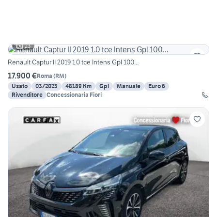
23
Renault Captur II 2019 1.0 tce Intens Gpl 100...
17.900 €
Roma
(
RM
)
Usato
03/2023
48189 Km
Gpl
Manuale
Euro 6
Rivenditore
Concessionaria Fiori