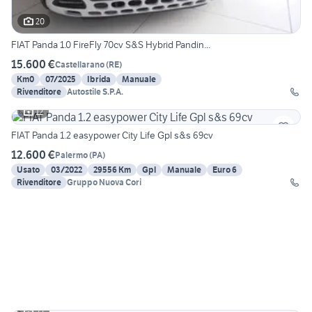
20
FIAT Panda 1.0 FireFly 70cv S&S Hybrid Pandin...
15.600 €
Castellarano
(
RE
)
Km0
07/2025
Ibrida
Manuale
Rivenditore
Autostile S.P.A.
12
FIAT Panda 1.2 easypower City Life Gpl s&s 69cv
12.600 €
Palermo
(
PA
)
Usato
03/2022
29556 Km
Gpl
Manuale
Euro 6
Rivenditore
Gruppo Nuova Cori