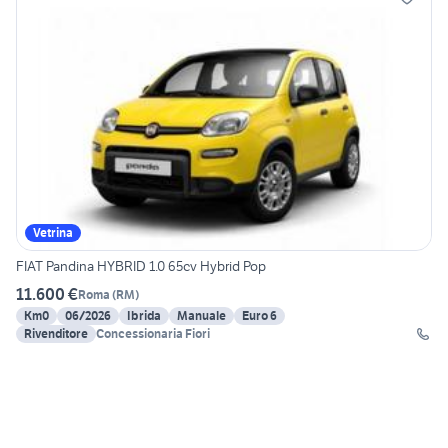
Vetrina
FIAT Pandina HYBRID 1.0 65cv Hybrid Pop
11.600 €
Roma
(
RM
)
Km0
06/2026
Ibrida
Manuale
Euro 6
Rivenditore
Concessionaria Fiori