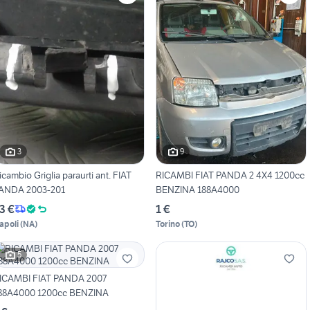
3
9
icambio Griglia paraurti ant. FIAT
RICAMBI FIAT PANDA 2 4X4 1200cc
ANDA 2003-201
BENZINA 188A4000
3 €
1 €
apoli
(
NA
)
Torino
(
TO
)
5
ICAMBI FIAT PANDA 2007
88A4000 1200cc BENZINA