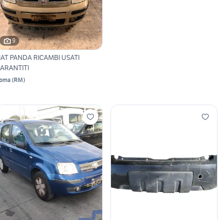
9
IAT PANDA RICAMBI USATI
ARANTITI
oma
(
RM
)