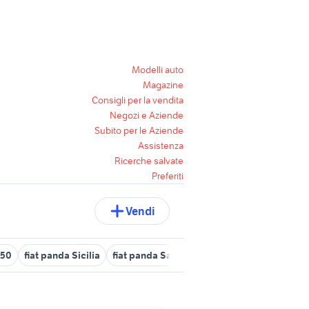
Modelli auto
Magazine
Consigli per la vendita
Negozi e Aziende
Subito per le Aziende
Assistenza
Ricerche salvate
Preferiti
Vendi
 50
fiat panda Sicilia
fiat panda Savona provincia
fiat panda s