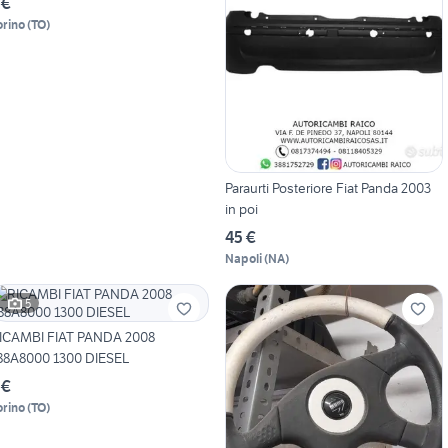
 €
orino
(
TO
)
Paraurti Posteriore Fiat Panda 2003
in poi
45 €
Napoli
(
NA
)
5
ICAMBI FIAT PANDA 2008
88A8000 1300 DIESEL
 €
orino
(
TO
)