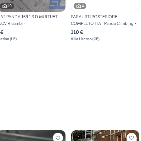
10
4
IAT PANDA 169 1.3 D MULTIJET
PARAURTI POSTERIORE
0CV Ricambi -
COMPLETO FIAT Panda Climbing 7
 €
110 €
atino
(
LE
)
Villa Literno
(
CE
)