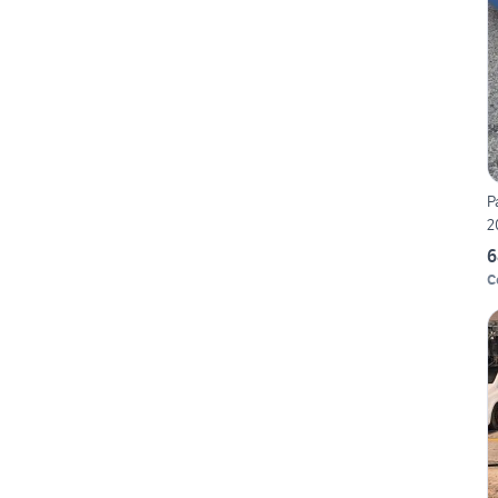
P
2
6
C