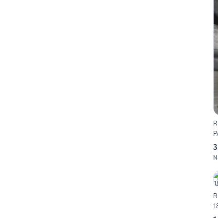
R
P
3
N
R
1