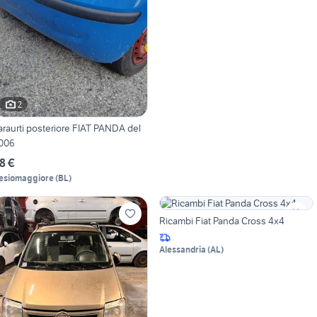
2
araurti posteriore FIAT PANDA del
006
8 €
esiomaggiore
(
BL
)
Ricambi Fiat Panda Cross 4x4
Alessandria
(
AL
)