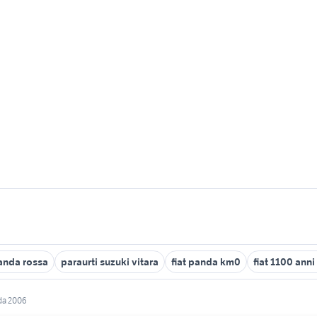
panda rossa
paraurti suzuki vitara
fiat panda km0
fiat 1100 anni
nda 2006