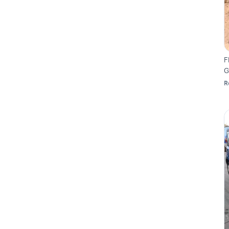
F
G
R