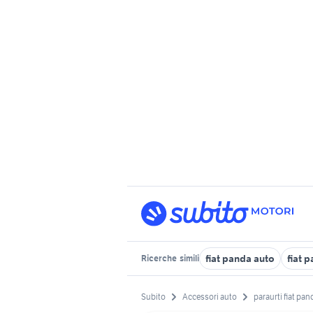
fiat panda auto
fiat 
Ricerche
simili
Subito
Accessori auto
paraurti fiat pa